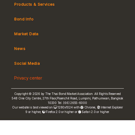
Products & Services
Bond Info
Market Convention
Tax
Market Data
MeBond
Yield Curve
News
Social Media
Non-resident Flows
e-bookbuilding
Privacy center
Copyright © 2026 by The Thai Bond Market Association. All Rights Reserved
548 One City Centre, 27th Floor,Ploenchit Road, Lumpini, Pathumwan, Bangkok
10330 Tel. (66) 2655-6000
FRN Rate
Our website is best viewed on
1280x1024 with
Chrome
,
Internet Explorer
9 or higher,
Firefox 2.0 or higher or
Safari 2.0 or higher.
Bond Price
ASEAN+3 Bond Info