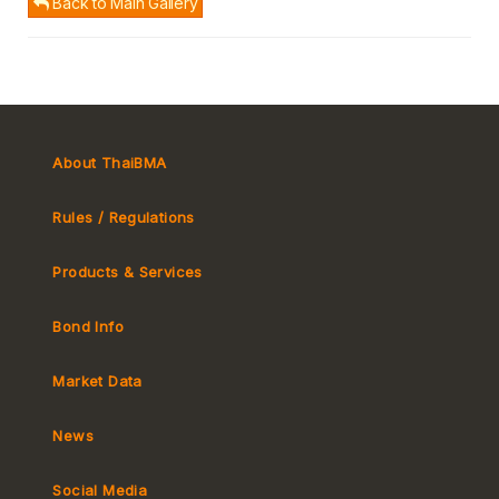
Back to Main Gallery
About ThaiBMA
Rules / Regulations
Products & Services
Bond Info
Market Convention
Tax
Market Data
MeBond
Yield Curve
News
Social Media
Non-resident Flows