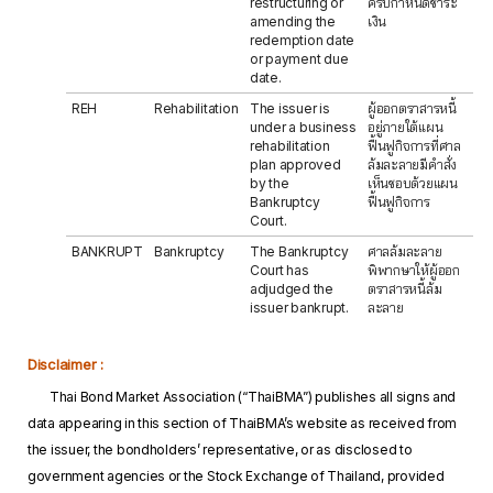
restructuring or
ครบกำหนดชำระ
amending the
เงิน
redemption date
or payment due
date.
REH
Rehabilitation
The issuer is
ผู้ออกตราสารหนี้
under a business
อยู่ภายใต้แผน
rehabilitation
ฟื้นฟูกิจการที่ศาล
plan approved
ล้มละลายมีคำสั่ง
by the
เห็นชอบด้วยแผน
Bankruptcy
ฟื้นฟูกิจการ
Court.
BANKRUPT
Bankruptcy
The Bankruptcy
ศาลล้มละลาย
Court has
พิพากษาให้ผู้ออก
adjudged the
ตราสารหนี้ล้ม
issuer bankrupt.
ละลาย
Disclaimer :
Thai Bond Market Association (“ThaiBMA”) publishes all signs and
data appearing in this section of ThaiBMA’s website as received from
the issuer, the bondholders’ representative, or as disclosed to
government agencies or the Stock Exchange of Thailand, provided