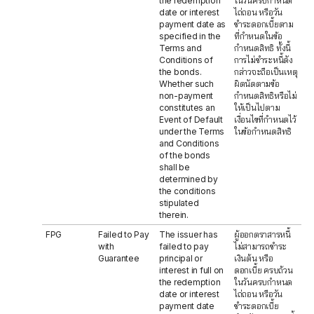
the redemption
ในวันครบกำหนด
date or interest
ไถ่ถอน หรือวัน
payment date as
ชำระดอกเบี้ยตาม
specified in the
ที่กำหนดในข้อ
Terms and
กำหนดสิทธิ ทั้งนี้
Conditions of
การไม่ชำระหนี้ดัง
the bonds.
กล่าวจะถือเป็นเหตุ
Whether such
ผิดนัดตามข้อ
non-payment
กำหนดสิทธิหรือไม่
constitutes an
ให้เป็นไปตาม
Event of Default
เงื่อนไขที่กำหนดไว้
under the Terms
ในข้อกำหนดสิทธิ
and Conditions
of the bonds
shall be
determined by
the conditions
stipulated
therein.
FPG
Failed to Pay
The issuer has
ผู้ออกตราสารหนี้
with
failed to pay
ไม่สามารถชำระ
Guarantee
principal or
เงินต้น หรือ
interest in full on
ดอกเบี้ย ครบถ้วน
the redemption
ในวันครบกำหนด
date or interest
ไถ่ถอน หรือวัน
payment date
ชำระดอกเบี้ย