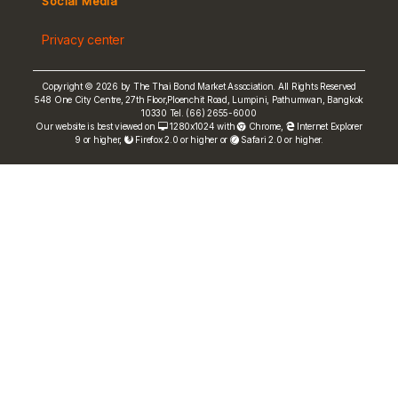
Social Media
Non-resident Flows
Privacy center
e-bookbuilding
Copyright © 2026 by The Thai Bond Market Association. All Rights Reserved
548 One City Centre, 27th Floor,Ploenchit Road, Lumpini, Pathumwan, Bangkok
10330 Tel. (66) 2655-6000
Our website is best viewed on
1280x1024 with
Chrome
,
Internet Explorer
9 or higher,
Firefox 2.0 or higher or
Safari 2.0 or higher.
FRN Rate
Bond Price
ASEAN+3 Bond Info