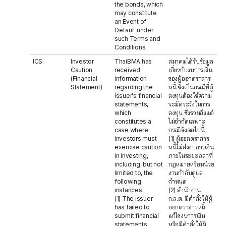
the bonds, which
may constitute
an Event of
Default under
such Terms and
Conditions.
ICS
Investor
ThaiBMA has
สมาคมได้รับข้อมูล
Caution
received
เกี่ยวกับงบการเงิน
(Financial
information
ของผู้ออกตราสาร
Statement)
regarding the
หนี้ ซึ่งเป็นกรณีที่ผู้
issuer's financial
ลงทุนต้องใช้ความ
statements,
ระมัดระวังในการ
which
ลงทุน ซึ่งรวมถึงแต่
constitutes a
ไม่จำกัดเฉพาะ
case where
กรณีดังต่อไปนี้
investors must
(1) ผู้ออกตราสาร
exercise caution
หนี้ไม่ส่งงบการเงิน
in investing,
ภายในระยะเวลาที่
including, but not
กฎหมายหรือหน่วย
limited to, the
งานกำกับดูแล
following
กำหนด
instances:
(2) สำนักงาน
(1) The issuer
ก.ล.ต. มีคำสั่งให้ผู้
has failed to
ออกตราสารหนี้
submit financial
แก้ไขงบการเงิน
statements
หรือมีคำสั่งให้มี