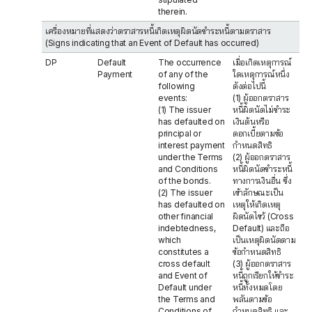
therein.
เครื่องหมายที่แสดงว่าตราสารหนี้เกิดเหตุผิดนัดชำระหนี้ตามตราสาร
(Signs indicating that an Event of Default has occurred)
DP
Default
The occurrence
เมื่อเกิดเหตุการณ์
Payment
of any of the
ใดเหตุการณ์หนึ่ง
following
ดังต่อไปนี้
events:
(1) ผู้ออกตราสาร
(1) The issuer
หนี้ผิดนัดไม่ชำระ
has defaulted on
เงินต้นหรือ
principal or
ดอกเบี้ยตามข้อ
interest payment
กำหนดสิทธิ
under the Terms
(2) ผู้ออกตราสาร
and Conditions
หนี้ผิดนัดชำระหนี้
of the bonds.
ทางการเงินอื่น ซึ่ง
(2) The issuer
เข้าลักษณะเป็น
has defaulted on
เหตุให้เกิดเหตุ
other financial
ผิดนัดไขว้ (Cross
indebtedness,
Default) และถือ
which
เป็นเหตุผิดนัดตาม
constitutes a
ข้อกำหนดสิทธิ
cross default
(3) ผู้ออกตราสาร
and Event of
หนี้ถูกเรียกให้ชำระ
Default under
หนี้ทั้งหมดโดย
the Terms and
พลันตามข้อ
Conditions of
กำหนดสิทธิ และ