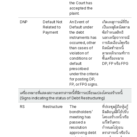
the Court has
accepted the
plaint.
DNP
Default Not
An Event of
เกิดเหตุการณ์ที่ถือ
Related to
Default under
เป็นเหตุผิดนัดตาม
Payment
the debt
ข้อกำหนดสิทธิ
instruments has
นอกเหนือจากกรณี
occurred, other
การผิดเงื่อนไขหรือ
than cases of
ผิดนัดชำระหนี้
violation of
ตามหลักเกณฑ์การ
conditions or
ขึ้นเครื่องหมาย
default
DP, FP หรือ FPG
prescribed
under the criteria
for posting DP,
FP, or FPG signs.
เครื่องหมายที่แสดงสถานะตราสารหนี้ที่มีการเปลี่ยนแปลงโครงสร้างหนี้
(Signs indicating the status of Debt Restructuring)
RS
Restructure
The
ที่ประชุมผู้ถือหุ้นกู้
bondholders’
มีมติอนุมัติให้ปรับ
meeting has
โครงสร้างหนี้ หรือ
passed a
แก้ไขวันครบ
resolution
กำหนดไถ่ถอน
approving debt
ตราสารหนี้ หรือวัน