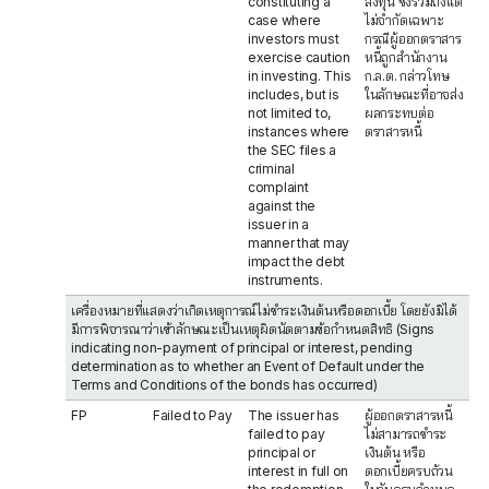
constituting a
ลงทุน ซึ่งรวมถึงแต่
case where
ไม่จำกัดเฉพาะ
investors must
กรณีผู้ออกตราสาร
exercise caution
หนี้ถูกสำนักงาน
in investing. This
ก.ล.ต. กล่าวโทษ
includes, but is
ในลักษณะที่อาจส่ง
not limited to,
ผลกระทบต่อ
instances where
ตราสารหนี้
the SEC files a
criminal
complaint
against the
issuer in a
manner that may
impact the debt
instruments.
เครื่องหมายที่แสดงว่าเกิดเหตุการณ์ไม่ชำระเงินต้นหรือดอกเบี้ย โดยยังมิได้
มีการพิจารณาว่าเข้าลักษณะเป็นเหตุผิดนัดตามข้อกำหนดสิทธิ (Signs
indicating non-payment of principal or interest, pending
determination as to whether an Event of Default under the
Terms and Conditions of the bonds has occurred)
FP
Failed to Pay
The issuer has
ผู้ออกตราสารหนี้
failed to pay
ไม่สามารถชำระ
principal or
เงินต้น หรือ
interest in full on
ดอกเบี้ยครบถ้วน