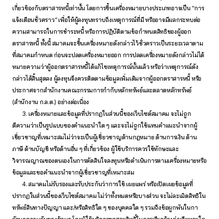
เกี่ยวข้องกับตราสารหนี้เท่านั้น โดยการขึ้นเครื่องหมายบางประเภทอาจเป็น “การ
แจ้งเตือนชั่วคราว” เพื่อให้ผู้ลงทุนทราบถึงเหตุการณ์ที่มี หรืออาจมีผลกระทบต่อ
ความสามารถในการชำระหนี้ หรือการปฏิบัติตามข้อกำหนดสิทธิของผู้ออก
ตราสารหนี้ ทั้งนี้ สมาคมจะขึ้นเครื่องหมายดังกล่าวไว้ชั่วคราวเป็นระยะเวลาตาม
ที่สมาคมกำหนด ก่อนจะปลดเครื่องหมายออก การปลดเครื่องหมายดังกล่าวไม่ได้
หมายความว่าผู้ออกตราสารหนี้ได้แก้ไขเหตุการณ์นั้นแล้ว หรือว่าเหตุการณ์ดัง
กล่าวได้สิ้นสุดลง ผู้ลงทุนจึงควรติดตามข้อมูลเพิ่มเติมจากผู้ออกตราสารหนี้ หรือ
ประกาศจากสำนักงานคณะกรรมการกำกับหลักทรัพย์และตลาดหลักทรัพย์
(สำนักงาน ก.ล.ต.) อย่างต่อเนื่อง
3. เครื่องหมายและข้อมูลที่ปรากฏในส่วนนี้ของเว็บไซต์สมาคม จะไม่ถูก
ตีความว่าเป็นรูปแบบของคำแนะนำใด ๆ และจะไม่ถูกใช้แทนคำแนะนำจากผู้
เชี่ยวชาญที่เหมาะสมไม่ว่าจะเป็นผู้เชี่ยวชาญด้านกฎหมาย ด้านการเงิน ด้าน
ภาษี ด้านบัญชี หรือด้านอื่น ๆ ที่เกี่ยวข้อง ผู้ใช้บริการควรใช้ทักษะและ
วิจารณญาณของตนเองในการตัดสินใจลงทุนหรือดำเนินการตามเครื่องหมายหรือ
ข้อมูลและขอคำแนะนำจากผู้เชี่ยวชาญที่เหมาะสม
4. สมาคมไม่รับรองและรับประกันว่าการใช้ เผยแพร่ หรือเปิดเผยข้อมูลที่
ปรากฏในส่วนนี้ของเว็บไซต์สมาคม ไม่ว่าทั้งหมดหรือบางส่วน จะไม่ละเมิดสิทธิใน
ทรัพย์สินทางปัญญา และ/หรือสิทธิใด ๆ ของบุคคลใด ๆ รวมถึงข้อผูกพันในกา