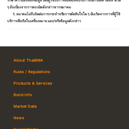
รักษาความลับของข้อมูล โดยผู้ใช้บริการขอสละสิทธิ์ในการเรียกร้องค่าเสียหายใด
ๆ อันเนื่องจากการละเมิดดังกล่าวจากสมาคม
5. สมาคมไม่รับผิดต่อการกระทำหรือการตัดสินใจใด ๆ อันเกิดจากการที่ผู้ใช้
บริการเชื่อถือในเครื่องหมาย และ/หรือข้อมูลดังกล่าว
About ThaiBMA
Rules / Regulations
Products & Services
Bond Info
Market Convention
Market Data
Tax
Yield Curve
News
MeBond