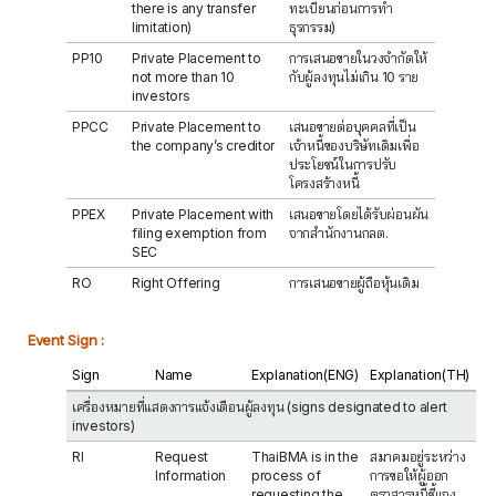
there is any transfer
ทะเบียนก่อนการทำ
limitation)
ธุรกรรม)
PP10
Private Placement to
การเสนอขายในวงจำกัดให้
not more than 10
กับผู้ลงทุนไม่เกิน 10 ราย
investors
PPCC
Private Placement to
เสนอขายต่อบุคคลที่เป็น
the company’s creditor
เจ้าหนี้ของบริษัทเดิมเพื่อ
ประโยชน์ในการปรับ
โครงสร้างหนี้
PPEX
Private Placement with
เสนอขายโดยได้รับผ่อนผัน
filing exemption from
จากสำนักงานกลต.
SEC
RO
Right Offering
การเสนอขายผู้ถือหุ้นเดิม
Event Sign :
Sign
Name
Explanation(ENG)
Explanation(TH)
เครื่องหมายที่แสดงการแจ้งเตือนผู้ลงทุน (signs designated to alert
investors)
RI
Request
ThaiBMA is in the
สมาคมอยู่ระหว่าง
Information
process of
การขอให้ผู้ออก
requesting the
ตราสารหนี้ชี้แจง