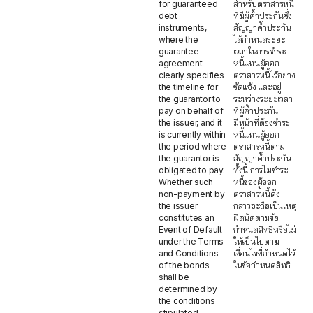
for guaranteed
สำหรับตราสารหนี้
debt
ที่มีผู้ค้ำประกันซึ่ง
instruments,
สัญญาค้ำประกัน
where the
ได้กำหนดระยะ
guarantee
เวลาในการชำระ
agreement
หนี้แทนผู้ออก
clearly specifies
ตราสารหนี้ไว้อย่าง
the timeline for
ชัดแจ้ง และอยู่
the guarantor to
ระหว่างระยะเวลา
pay on behalf of
ที่ผู้ค้ำประกัน
the issuer, and it
มีหน้าที่ต้องชำระ
is currently within
หนี้แทนผู้ออก
the period where
ตราสารหนี้ตาม
the guarantor is
สัญญาค้ำประกัน
obligated to pay.
ทั้งนี้ การไม่ชำระ
Whether such
หนี้ของผู้ออก
non-payment by
ตราสารหนี้ดัง
the issuer
กล่าวจะถือเป็นเหตุ
constitutes an
ผิดนัดตามข้อ
Event of Default
กำหนดสิทธิหรือไม่
under the Terms
ให้เป็นไปตาม
and Conditions
เงื่อนไขที่กำหนดไว้
of the bonds
ในข้อกำหนดสิทธิ
shall be
determined by
the conditions
stipulated