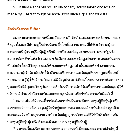
infringement from ThaiBMA.
5. ThaiBMA accepts no liability for any action taken or decision
made by Users through reliance upon such signs and/or data.
ข้อจำกัดความรับผิด :
สมาคมตลาดตราสารหนี้ไทย (“สมาคม”) จัดทำและเผยแพร่เครื่องหมายและ
ข้อมูลทั้งหมดที่ปรากฏในส่วนนี้ของเว็บไซต์สมาคม ตามที่ได้รับแจ้งจากผู้ออก
ตราสารหนี้ ผู้แทนผู้ถือหุ้นกู้ หรือมีการเปิดเผยข้อมูลต่อหน่วยงานของรัฐ หรือ
ตลาดหลักทรัพย์แห่งประเทศไทย ซึ่งมีการเผยแพร่ข้อมูลต่อสาธารณชนเป็นการ
ทั่วไปแล้ว โดยมีวัตถุประสงค์เพื่อเผยแพร่ข้อมูล เท่านั้น และเพื่ออำนวยความ
สะดวกแก่ผู้เข้าถึงหรือเข้าใช้บริการเครื่องหมายและข้อมูลที่ปรากฏบนเว็บไซต์
ของสมาคม (“ผู้ใช้บริการ”) และไม่มีวัตถุประสงค์เพื่อแก้ไขสถานการณ์เฉพาะของ
บุคคลหรือนิติบุคคลใด ๆ โดยการเข้าถึงหรือการเข้าใช้เครื่องหมายและข้อมูล ผู้ใช้
บริการได้อ่าน เข้าใจยอมรับและตกลงผูกพันตามข้อจำกัดความรับผิดดังนี้
1. สมาคมไม่ได้มีส่วนเกี่ยวข้องในการดำเนินการเรียกประชุมผู้ถือหุ้นกู้ หรือ
ตรวจสอบว่าการจัดประชุมผู้ถือหุ้นกู้และการลงคะแนนเสียงเป็นไปอย่างถูกต้อง
และสอดคล้องกับกฎหมาย ระเบียบ ข้อสัญญา หลักเกณฑ์ที่ใช้บังคับกับการจัด
ประชุมผู้ถือหุ้นกู้ หรือรับรองมติของการประชุมผู้ถือหุ้นกู้
2. สมาคมขึ้นเครื่องหมายประกอบตราสารหนี้เพื่อแสดงเหตุการณ์สำคัญที่