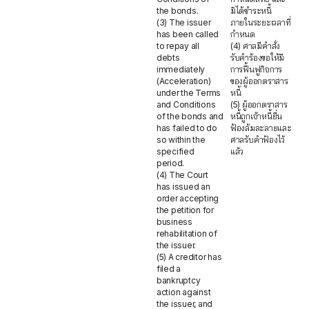
the bonds.
มิได้ชำระหนี้
(3) The issuer
ภายในระยะเวลาที่
has been called
กำหนด
to repay all
(4) ศาลมีคำสั่ง
debts
รับคำร้องขอให้มี
immediately
การฟื้นฟูกิจการ
(Acceleration)
ของผู้ออกตราสาร
under the Terms
หนี้
and Conditions
(5) ผู้ออกตราสาร
of the bonds and
หนี้ถูกเจ้าหนี้ยื่น
has failed to do
ฟ้องล้มละลายและ
so within the
ศาลรับคำฟ้องไว้
specified
แล้ว
period.
(4) The Court
has issued an
order accepting
the petition for
business
rehabilitation of
the issuer.
(5) A creditor has
filed a
bankruptcy
action against
the issuer, and