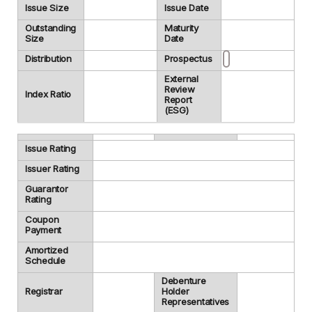
Issue Size
Issue Date
Outstanding
Maturity
Size
Date
Distribution
Prospectus
External
Review
Index Ratio
Report
(ESG)
Issue Rating
Issuer Rating
Guarantor
Rating
Coupon
Payment
Amortized
Schedule
Debenture
Registrar
Holder
Representatives