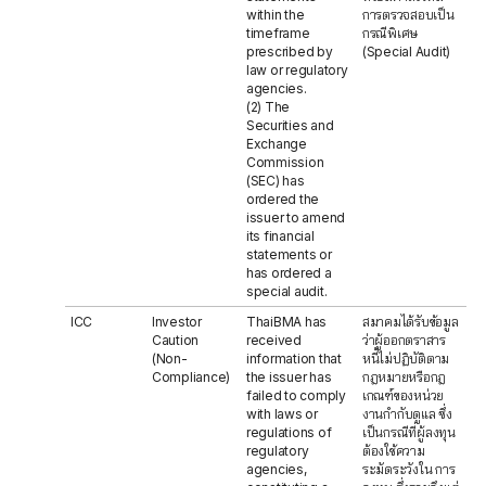
within the
การตรวจสอบเป็น
timeframe
กรณีพิเศษ
prescribed by
(Special Audit)
law or regulatory
agencies.
(2) The
Securities and
Exchange
Commission
(SEC) has
ordered the
issuer to amend
its financial
statements or
has ordered a
special audit.
ICC
Investor
ThaiBMA has
สมาคมได้รับข้อมูล
Caution
received
ว่าผู้ออกตราสาร
(Non-
information that
หนี้ไม่ปฏิบัติตาม
Compliance)
the issuer has
กฎหมายหรือกฎ
failed to comply
เกณฑ์ของหน่วย
with laws or
งานกำกับดูแล ซึ่ง
regulations of
เป็นกรณีที่ผู้ลงทุน
regulatory
ต้องใช้ความ
agencies,
ระมัดระวังใน การ