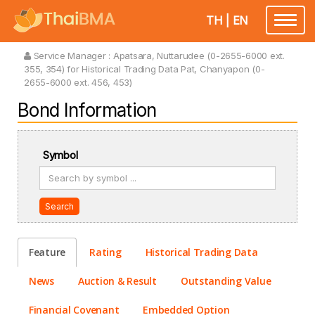
TH
|
EN
Toggle
navigatio
Service Manager :
Apatsara, Nuttarudee (0-2655-6000 ext.
355, 354) for Historical Trading Data Pat, Chanyapon (0-
2655-6000 ext. 456, 453)
Bond Information
Symbol
Search
Feature
Rating
Historical Trading Data
News
Auction & Result
Outstanding Value
Financial Covenant
Embedded Option