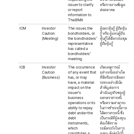
issuer to clarify
หรือรายงานข้อมูล
or report
ต่อสมาคม
information to
ThaiBMA
ICM
Investor
The issuer, the
ผู้ออกหุ้นกู้ ผู้ถือหุ้น
Caution
bondholders, or
กู้ หรือ ผู้แทนผู้ถือ
(Meeting)
the bondholders’
หุ้นกู้ได้เรียกประชุม
representative
ผู้ถือหุ้นกู้
has called a
bondholders’
meeting.
ICB
Investor
The occurrence
เกิดเหตุการณ์
Caution
of any event that
อย่างหนึ่งอย่างใด
(Business)
has, or may
ที่มีหรืออาจมีผลก
have, a material
ระทบอย่างมีนัย
impact on the
สำคัญต่อการ
issuer's
ดำเนินธุรกิจของผู้
business
ออกตราสารหนี้
operations or its
หรือความสามารถ
ability to repay
ในการชำระหนี้ภาย
debt under the
ใต้ตราสารหนี้ ซึ่ง
debt
เป็นกรณีที่ผู้ลงทุน
instruments,
ต้องใช้ความ
which
ระมัดระวังในการ
constitutes a
ลงทุน ดังต่อไปนี้