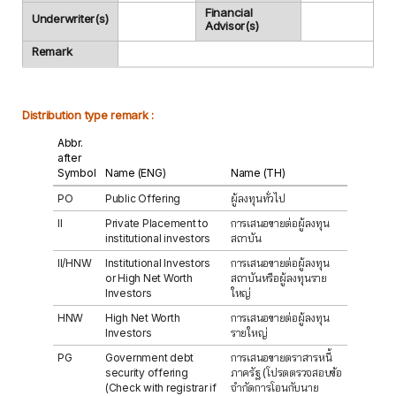
Financial
Underwriter(s)
Advisor(s)
Remark
Distribution type remark :
Abbr.
after
Symbol
Name (ENG)
Name (TH)
PO
Public Offering
ผู้ลงทุนทั่วไป
II
Private Placement to
การเสนอขายต่อผู้ลงทุน
institutional investors
สถาบัน
II/HNW
Institutional Investors
การเสนอขายต่อผู้ลงทุน
or High Net Worth
สถาบันหรือผู้ลงทุนราย
Investors
ใหญ่
HNW
High Net Worth
การเสนอขายต่อผู้ลงทุน
Investors
รายใหญ่
PG
Government debt
การเสนอขายตราสารหนี้
security offering
ภาครัฐ (โปรดตรวจสอบข้อ
(Check with registrar if
จำกัดการโอนกับนาย