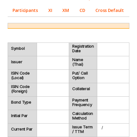
Participants
XI
XM
CD
Cross Default
Registration
Symbol
Date
Name
Issuer
(Thai)
ISIN Code
Put/ Call
(Local)
Option
ISIN Code
Collateral
(Foreign)
Payment
Bond Type
Frequency
Calculation
Initial Par
Method
Issue Term
/
Current Par
/ TTM