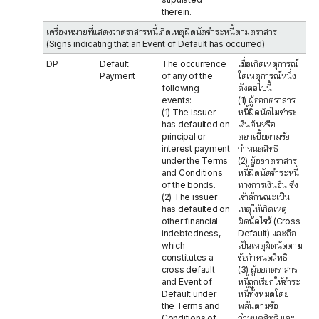
therein.
เครื่องหมายที่แสดงว่าตราสารหนี้เกิดเหตุผิดนัดชำระหนี้ตามตราสาร
(Signs indicating that an Event of Default has occurred)
DP
Default
The occurrence
เมื่อเกิดเหตุการณ์
Payment
of any of the
ใดเหตุการณ์หนึ่ง
following
ดังต่อไปนี้
events:
(1) ผู้ออกตราสาร
(1) The issuer
หนี้ผิดนัดไม่ชำระ
has defaulted on
เงินต้นหรือ
principal or
ดอกเบี้ยตามข้อ
interest payment
กำหนดสิทธิ
under the Terms
(2) ผู้ออกตราสาร
and Conditions
หนี้ผิดนัดชำระหนี้
of the bonds.
ทางการเงินอื่น ซึ่ง
(2) The issuer
เข้าลักษณะเป็น
has defaulted on
เหตุให้เกิดเหตุ
other financial
ผิดนัดไขว้ (Cross
indebtedness,
Default) และถือ
which
เป็นเหตุผิดนัดตาม
constitutes a
ข้อกำหนดสิทธิ
cross default
(3) ผู้ออกตราสาร
and Event of
หนี้ถูกเรียกให้ชำระ
Default under
หนี้ทั้งหมดโดย
the Terms and
พลันตามข้อ
Conditions of
กำหนดสิทธิ และ