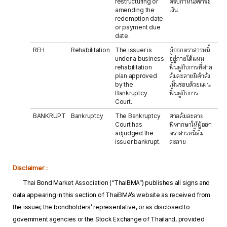
restructuring or
ครบกำหนดชำระ
amending the
เงิน
redemption date
or payment due
date.
REH
Rehabilitation
The issuer is
ผู้ออกตราสารหนี้
under a business
อยู่ภายใต้แผน
rehabilitation
ฟื้นฟูกิจการที่ศาล
plan approved
ล้มละลายมีคำสั่ง
by the
เห็นชอบด้วยแผน
Bankruptcy
ฟื้นฟูกิจการ
Court.
BANKRUPT
Bankruptcy
The Bankruptcy
ศาลล้มละลาย
Court has
พิพากษาให้ผู้ออก
adjudged the
ตราสารหนี้ล้ม
issuer bankrupt.
ละลาย
Disclaimer :
Thai Bond Market Association (“ThaiBMA”) publishes all signs and
data appearing in this section of ThaiBMA’s website as received from
the issuer, the bondholders’ representative, or as disclosed to
government agencies or the Stock Exchange of Thailand, provided