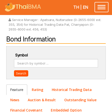
TH
|
EN
Toggle
navigatio
Service Manager :
Apatsara, Nuttarudee (0-2655-6000 ext.
355, 354) for Historical Trading Data Pat, Chanyapon (0-
2655-6000 ext. 456, 453)
Bond Information
Symbol
Search
Feature
Rating
Historical Trading Data
News
Auction & Result
Outstanding Value
Financial Covenant
Embedded Option