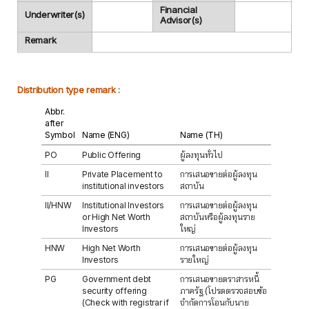
Financial
Underwriter(s)
Advisor(s)
Remark
Distribution type remark :
Abbr.
after
Symbol
Name (ENG)
Name (TH)
PO
Public Offering
ผู้ลงทุนทั่วไป
II
Private Placement to
การเสนอขายต่อผู้ลงทุน
institutional investors
สถาบัน
II/HNW
Institutional Investors
การเสนอขายต่อผู้ลงทุน
or High Net Worth
สถาบันหรือผู้ลงทุนราย
Investors
ใหญ่
HNW
High Net Worth
การเสนอขายต่อผู้ลงทุน
Investors
รายใหญ่
PG
Government debt
การเสนอขายตราสารหนี้
security offering
ภาครัฐ (โปรดตรวจสอบข้อ
(Check with registrar if
จำกัดการโอนกับนาย