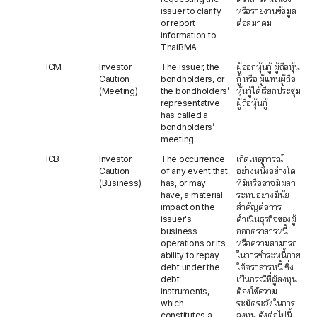
issuer to clarify
หรือรายงานข้อมูล
or report
ต่อสมาคม
information to
ThaiBMA
ICM
Investor
The issuer, the
ผู้ออกหุ้นกู้ ผู้ถือหุ้น
Caution
bondholders, or
กู้ หรือ ผู้แทนผู้ถือ
(Meeting)
the bondholders’
หุ้นกู้ได้เรียกประชุม
representative
ผู้ถือหุ้นกู้
has called a
bondholders’
meeting.
ICB
Investor
The occurrence
เกิดเหตุการณ์
Caution
of any event that
อย่างหนึ่งอย่างใด
(Business)
has, or may
ที่มีหรืออาจมีผลก
have, a material
ระทบอย่างมีนัย
impact on the
สำคัญต่อการ
issuer's
ดำเนินธุรกิจของผู้
business
ออกตราสารหนี้
operations or its
หรือความสามารถ
ability to repay
ในการชำระหนี้ภาย
debt under the
ใต้ตราสารหนี้ ซึ่ง
debt
เป็นกรณีที่ผู้ลงทุน
instruments,
ต้องใช้ความ
which
ระมัดระวังในการ
constitutes a
ลงทุน ดังต่อไปนี้