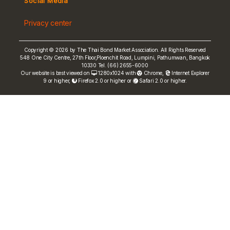
Social Media
Non-resident Flows
Privacy center
e-bookbuilding
Copyright © 2026 by The Thai Bond Market Association. All Rights Reserved
548 One City Centre, 27th Floor,Ploenchit Road, Lumpini, Pathumwan, Bangkok
10330 Tel. (66) 2655-6000
Our website is best viewed on
1280x1024 with
Chrome
,
Internet Explorer
9 or higher,
Firefox 2.0 or higher or
Safari 2.0 or higher.
FRN Rate
Bond Price
ASEAN+3 Bond Info