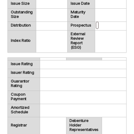
Issue Size
Issue Date
Outstanding
Maturity
Size
Date
Distribution
Prospectus
External
Review
Index Ratio
Report
(ESG)
Issue Rating
Issuer Rating
Guarantor
Rating
Coupon
Payment
Amortized
Schedule
Debenture
Registrar
Holder
Representatives