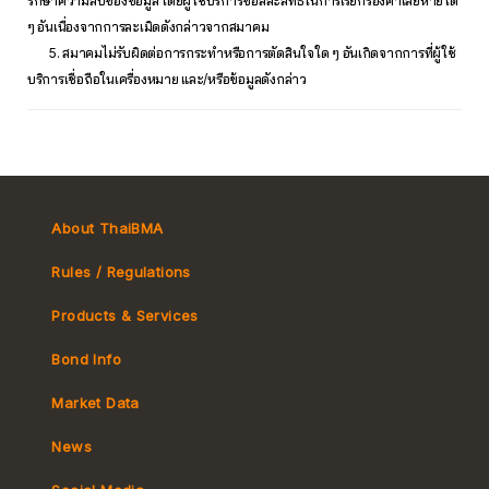
รักษาความลับของข้อมูล โดยผู้ใช้บริการขอสละสิทธิ์ในการเรียกร้องค่าเสียหายใด
ๆ อันเนื่องจากการละเมิดดังกล่าวจากสมาคม
5. สมาคมไม่รับผิดต่อการกระทำหรือการตัดสินใจใด ๆ อันเกิดจากการที่ผู้ใช้
บริการเชื่อถือในเครื่องหมาย และ/หรือข้อมูลดังกล่าว
About ThaiBMA
Rules / Regulations
Products & Services
Bond Info
Market Convention
Market Data
Tax
Yield Curve
News
MeBond