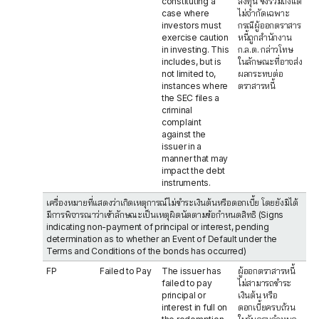
constituting a
ลงทุน ซึ่งรวมถึงแต่
case where
ไม่จำกัดเฉพาะ
investors must
กรณีผู้ออกตราสาร
exercise caution
หนี้ถูกสำนักงาน
in investing. This
ก.ล.ต. กล่าวโทษ
includes, but is
ในลักษณะที่อาจส่ง
not limited to,
ผลกระทบต่อ
instances where
ตราสารหนี้
the SEC files a
criminal
complaint
against the
issuer in a
manner that may
impact the debt
instruments.
เครื่องหมายที่แสดงว่าเกิดเหตุการณ์ไม่ชำระเงินต้นหรือดอกเบี้ย โดยยังมิได้
มีการพิจารณาว่าเข้าลักษณะเป็นเหตุผิดนัดตามข้อกำหนดสิทธิ (Signs
indicating non-payment of principal or interest, pending
determination as to whether an Event of Default under the
Terms and Conditions of the bonds has occurred)
FP
Failed to Pay
The issuer has
ผู้ออกตราสารหนี้
failed to pay
ไม่สามารถชำระ
principal or
เงินต้น หรือ
interest in full on
ดอกเบี้ยครบถ้วน