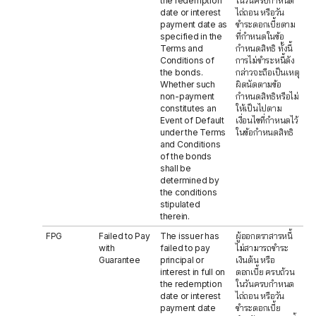
the redemption
ในวันครบกำหนด
date or interest
ไถ่ถอน หรือวัน
payment date as
ชำระดอกเบี้ยตาม
specified in the
ที่กำหนดในข้อ
Terms and
กำหนดสิทธิ ทั้งนี้
Conditions of
การไม่ชำระหนี้ดัง
the bonds.
กล่าวจะถือเป็นเหตุ
Whether such
ผิดนัดตามข้อ
non-payment
กำหนดสิทธิหรือไม่
constitutes an
ให้เป็นไปตาม
Event of Default
เงื่อนไขที่กำหนดไว้
under the Terms
ในข้อกำหนดสิทธิ
and Conditions
of the bonds
shall be
determined by
the conditions
stipulated
therein.
FPG
Failed to Pay
The issuer has
ผู้ออกตราสารหนี้
with
failed to pay
ไม่สามารถชำระ
Guarantee
principal or
เงินต้น หรือ
interest in full on
ดอกเบี้ย ครบถ้วน
the redemption
ในวันครบกำหนด
date or interest
ไถ่ถอน หรือวัน
payment date
ชำระดอกเบี้ย