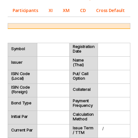
Participants
XI
XM
CD
Cross Default
Registration
Symbol
Date
Name
Issuer
(Thai)
ISIN Code
Put/ Call
(Local)
Option
ISIN Code
Collateral
(Foreign)
Payment
Bond Type
Frequency
Calculation
Initial Par
Method
Issue Term
/
Current Par
/ TTM