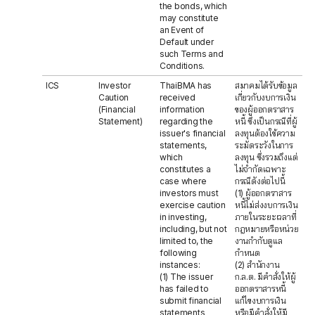
the bonds, which
may constitute
an Event of
Default under
such Terms and
Conditions.
ICS
Investor
ThaiBMA has
สมาคมได้รับข้อมูล
Caution
received
เกี่ยวกับงบการเงิน
(Financial
information
ของผู้ออกตราสาร
Statement)
regarding the
หนี้ ซึ่งเป็นกรณีที่ผู้
issuer's financial
ลงทุนต้องใช้ความ
statements,
ระมัดระวังในการ
which
ลงทุน ซึ่งรวมถึงแต่
constitutes a
ไม่จำกัดเฉพาะ
case where
กรณีดังต่อไปนี้
investors must
(1) ผู้ออกตราสาร
exercise caution
หนี้ไม่ส่งงบการเงิน
in investing,
ภายในระยะเวลาที่
including, but not
กฎหมายหรือหน่วย
limited to, the
งานกำกับดูแล
following
กำหนด
instances:
(2) สำนักงาน
(1) The issuer
ก.ล.ต. มีคำสั่งให้ผู้
has failed to
ออกตราสารหนี้
submit financial
แก้ไขงบการเงิน
statements
หรือมีคำสั่งให้มี