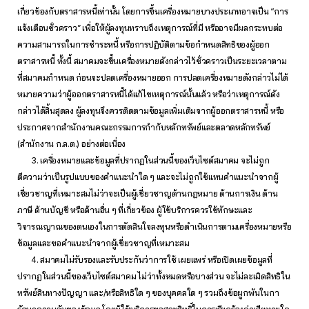
เกี่ยวข้องกับตราสารหนี้เท่านั้น โดยการขึ้นเครื่องหมายบางประเภทอาจเป็น “การ
แจ้งเตือนชั่วคราว” เพื่อให้ผู้ลงทุนทราบถึงเหตุการณ์ที่มี หรืออาจมีผลกระทบต่อ
ความสามารถในการชำระหนี้ หรือการปฏิบัติตามข้อกำหนดสิทธิของผู้ออก
ตราสารหนี้ ทั้งนี้ สมาคมจะขึ้นเครื่องหมายดังกล่าวไว้ชั่วคราวเป็นระยะเวลาตาม
ที่สมาคมกำหนด ก่อนจะปลดเครื่องหมายออก การปลดเครื่องหมายดังกล่าวไม่ได้
หมายความว่าผู้ออกตราสารหนี้ได้แก้ไขเหตุการณ์นั้นแล้ว หรือว่าเหตุการณ์ดัง
กล่าวได้สิ้นสุดลง ผู้ลงทุนจึงควรติดตามข้อมูลเพิ่มเติมจากผู้ออกตราสารหนี้ หรือ
ประกาศจากสำนักงานคณะกรรมการกำกับหลักทรัพย์และตลาดหลักทรัพย์
(สำนักงาน ก.ล.ต.) อย่างต่อเนื่อง
3. เครื่องหมายและข้อมูลที่ปรากฏในส่วนนี้ของเว็บไซต์สมาคม จะไม่ถูก
ตีความว่าเป็นรูปแบบของคำแนะนำใด ๆ และจะไม่ถูกใช้แทนคำแนะนำจากผู้
เชี่ยวชาญที่เหมาะสมไม่ว่าจะเป็นผู้เชี่ยวชาญด้านกฎหมาย ด้านการเงิน ด้าน
ภาษี ด้านบัญชี หรือด้านอื่น ๆ ที่เกี่ยวข้อง ผู้ใช้บริการควรใช้ทักษะและ
วิจารณญาณของตนเองในการตัดสินใจลงทุนหรือดำเนินการตามเครื่องหมายหรือ
ข้อมูลและขอคำแนะนำจากผู้เชี่ยวชาญที่เหมาะสม
4. สมาคมไม่รับรองและรับประกันว่าการใช้ เผยแพร่ หรือเปิดเผยข้อมูลที่
ปรากฏในส่วนนี้ของเว็บไซต์สมาคม ไม่ว่าทั้งหมดหรือบางส่วน จะไม่ละเมิดสิทธิใน
ทรัพย์สินทางปัญญา และ/หรือสิทธิใด ๆ ของบุคคลใด ๆ รวมถึงข้อผูกพันในกา