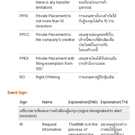
there is any transfer
ทะเบียนก่อนการทำ
limitation)
ธุรกรรม)
PP10
Private Placement to
การเสนอขายในวงจำกัดให้
not more than 10
กับผู้ลงทุนไม่เกิน 10 ราย
investors
PPCC
Private Placement to
เสนอขายต่อบุคคลที่เป็น
the company’s creditor
เจ้าหนี้ของบริษัทเดิมเพื่อ
ประโยชน์ในการปรับ
โครงสร้างหนี้
PPEX
Private Placement with
เสนอขายโดยได้รับผ่อนผัน
filing exemption from
จากสำนักงานกลต.
SEC
RO
Right Offering
การเสนอขายผู้ถือหุ้นเดิม
Event Sign :
Sign
Name
Explanation(ENG)
Explanation(TH)
เครื่องหมายที่แสดงการแจ้งเตือนผู้ลงทุน (signs designated to alert
investors)
RI
Request
ThaiBMA is in the
สมาคมอยู่ระหว่าง
Information
process of
การขอให้ผู้ออก
requesting the
ตราสารหนี้ชี้แจง