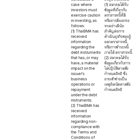
case where
(1) สมาคมได้รับ
investors must
ข้อมูลที่เกี่ยวกับ
exercise caution
ตราสารหนี้ที่มี
in investing, as
หรืออาจมีผลกระ
follows:
ทบอย่างมีนัย
(1) ThaiBMA has
สำคัญต่อการ
received
ดำเนินธุรกิจของผู้
information
ออกตราสารหนี้
regarding the
หรือการชำระหนี้
debt instruments
ภายใต้ ตราสารหนี้
that has, or may
(2) สมาคมได้รับ
have, a material
ข้อมูลเกี่ยวกับการ
impact on the
ไม่ปฏิบัติตามข้อ
issuer's
กำหนดสิทธิ ซึ่ง
business
อาจเข้าข่ายเป็น
operations or
เหตุผิดนัดตามข้อ
repayment
กำหนดสิทธิ
under the debt
instruments.
(2) ThaiBMA has
received
information
regarding non-
compliance with
the Terms and
Conditions of