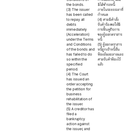
the bonds.
มิได้ชำระหนี้
(3) The issuer
ภายในระยะเวลาที่
has been called
กำหนด
to repay all
(4) ศาลมีคำสั่ง
debts
รับคำร้องขอให้มี
immediately
การฟื้นฟูกิจการ
(Acceleration)
ของผู้ออกตราสาร
under the Terms
หนี้
and Conditions
(5) ผู้ออกตราสาร
of the bonds and
หนี้ถูกเจ้าหนี้ยื่น
has failed to do
ฟ้องล้มละลายและ
so within the
ศาลรับคำฟ้องไว้
specified
แล้ว
period.
(4) The Court
has issued an
order accepting
the petition for
business
rehabilitation of
the issuer.
(5) A creditor has
filed a
bankruptcy
action against
the issuer, and