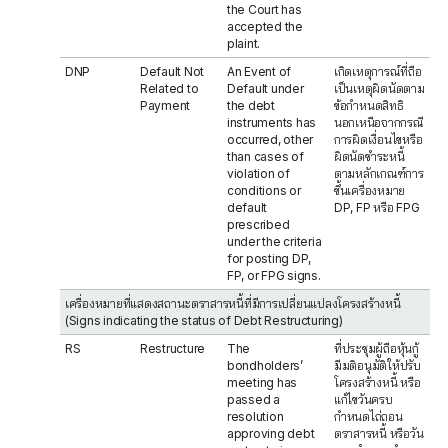
the Court has
accepted the
plaint.
DNP
Default Not
An Event of
เกิดเหตุการณ์ที่ถือ
Related to
Default under
เป็นเหตุผิดนัดตาม
Payment
the debt
ข้อกำหนดสิทธิ
instruments has
นอกเหนือจากกรณี
occurred, other
การผิดเงื่อนไขหรือ
than cases of
ผิดนัดชำระหนี้
violation of
ตามหลักเกณฑ์การ
conditions or
ขึ้นเครื่องหมาย
default
DP, FP หรือ FPG
prescribed
under the criteria
for posting DP,
FP, or FPG signs.
เครื่องหมายที่แสดงสถานะตราสารหนี้ที่มีการเปลี่ยนแปลงโครงสร้างหนี้
(Signs indicating the status of Debt Restructuring)
RS
Restructure
The
ที่ประชุมผู้ถือหุ้นกู้
bondholders’
มีมติอนุมัติให้ปรับ
meeting has
โครงสร้างหนี้ หรือ
passed a
แก้ไขวันครบ
resolution
กำหนดไถ่ถอน
approving debt
ตราสารหนี้ หรือวัน