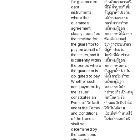
for guaranteed
สำหรับตราสารหนี้
debt
ที่มีผู้ค้ำประกันซึ่ง
instruments,
สัญญาค้ำประกัน
where the
ได้กำหนดระยะ
guarantee
เวลาในการชำระ
agreement
หนี้แทนผู้ออก
clearly specifies
ตราสารหนี้ไว้อย่าง
the timeline for
ชัดแจ้ง และอยู่
the guarantor to
ระหว่างระยะเวลา
pay on behalf of
ที่ผู้ค้ำประกัน
the issuer, and it
มีหน้าที่ต้องชำระ
is currently within
หนี้แทนผู้ออก
the period where
ตราสารหนี้ตาม
the guarantor is
สัญญาค้ำประกัน
obligated to pay.
ทั้งนี้ การไม่ชำระ
Whether such
หนี้ของผู้ออก
non-payment by
ตราสารหนี้ดัง
the issuer
กล่าวจะถือเป็นเหตุ
constitutes an
ผิดนัดตามข้อ
Event of Default
กำหนดสิทธิหรือไม่
under the Terms
ให้เป็นไปตาม
and Conditions
เงื่อนไขที่กำหนดไว้
of the bonds
ในข้อกำหนดสิทธิ
shall be
determined by
the conditions
stipulated