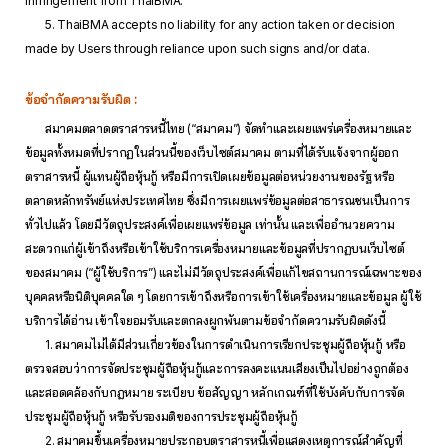
infringement from ThaiBMA.
5. ThaiBMA accepts no liability for any action taken or decision
made by Users through reliance upon such signs and/or data.
ข้อจำกัดความรับผิด :
สมาคมตลาดตราสารหนี้ไทย (“สมาคม”) จัดทำและเผยแพร่เครื่องหมายและ
ข้อมูลทั้งหมดที่ปรากฏในส่วนนี้ของเว็บไซต์สมาคม ตามที่ได้รับแจ้งจากผู้ออก
ตราสารหนี้ ผู้แทนผู้ถือหุ้นกู้ หรือมีการเปิดเผยข้อมูลต่อหน่วยงานของรัฐ หรือ
ตลาดหลักทรัพย์แห่งประเทศไทย ซึ่งมีการเผยแพร่ข้อมูลต่อสาธารณชนเป็นการ
ทั่วไปแล้ว โดยมีวัตถุประสงค์เพื่อเผยแพร่ข้อมูล เท่านั้น และเพื่ออำนวยความ
สะดวกแก่ผู้เข้าถึงหรือเข้าใช้บริการเครื่องหมายและข้อมูลที่ปรากฏบนเว็บไซต์
ของสมาคม (“ผู้ใช้บริการ”) และไม่มีวัตถุประสงค์เพื่อแก้ไขสถานการณ์เฉพาะของ
บุคคลหรือนิติบุคคลใด ๆ โดยการเข้าถึงหรือการเข้าใช้เครื่องหมายและข้อมูล ผู้ใช้
บริการได้อ่าน เข้าใจยอมรับและตกลงผูกพันตามข้อจำกัดความรับผิดดังนี้
1. สมาคมไม่ได้มีส่วนเกี่ยวข้องในการดำเนินการเรียกประชุมผู้ถือหุ้นกู้ หรือ
ตรวจสอบว่าการจัดประชุมผู้ถือหุ้นกู้และการลงคะแนนเสียงเป็นไปอย่างถูกต้อง
และสอดคล้องกับกฎหมาย ระเบียบ ข้อสัญญา หลักเกณฑ์ที่ใช้บังคับกับการจัด
ประชุมผู้ถือหุ้นกู้ หรือรับรองมติของการประชุมผู้ถือหุ้นกู้
2. สมาคมขึ้นเครื่องหมายประกอบตราสารหนี้เพื่อแสดงเหตุการณ์สำคัญที่