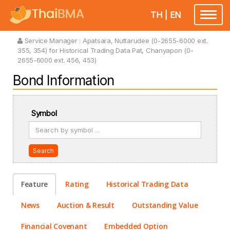
TH
|
EN
Toggle
navigatio
Service Manager :
Apatsara, Nuttarudee (0-2655-6000 ext.
355, 354) for Historical Trading Data Pat, Chanyapon (0-
2655-6000 ext. 456, 453)
Bond Information
Symbol
Search
Feature
Rating
Historical Trading Data
News
Auction & Result
Outstanding Value
Financial Covenant
Embedded Option