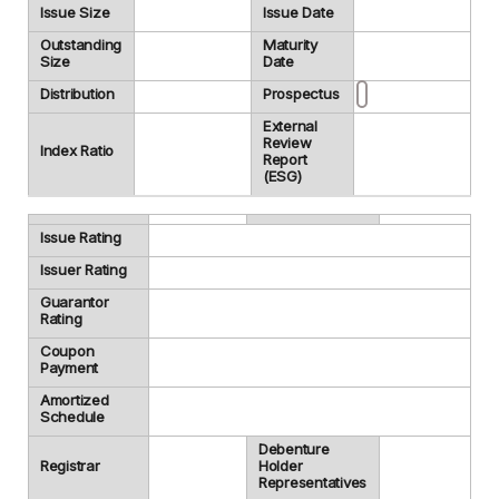
Issue Size
Issue Date
Outstanding
Maturity
Size
Date
Distribution
Prospectus
External
Review
Index Ratio
Report
(ESG)
Issue Rating
Issuer Rating
Guarantor
Rating
Coupon
Payment
Amortized
Schedule
Debenture
Registrar
Holder
Representatives