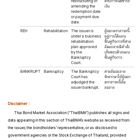
restructuring or
ครบกำหนดชำระ
amending the
เงิน
redemption date
or payment due
date.
REH
Rehabilitation
The issuer is
ผู้ออกตราสารหนี้
under a business
อยู่ภายใต้แผน
rehabilitation
ฟื้นฟูกิจการที่ศาล
plan approved
ล้มละลายมีคำสั่ง
by the
เห็นชอบด้วยแผน
Bankruptcy
ฟื้นฟูกิจการ
Court.
BANKRUPT
Bankruptcy
The Bankruptcy
ศาลล้มละลาย
Court has
พิพากษาให้ผู้ออก
adjudged the
ตราสารหนี้ล้ม
issuer bankrupt.
ละลาย
Disclaimer :
Thai Bond Market Association (“ThaiBMA”) publishes all signs and
data appearing in this section of ThaiBMA’s website as received from
the issuer, the bondholders’ representative, or as disclosed to
government agencies or the Stock Exchange of Thailand, provided