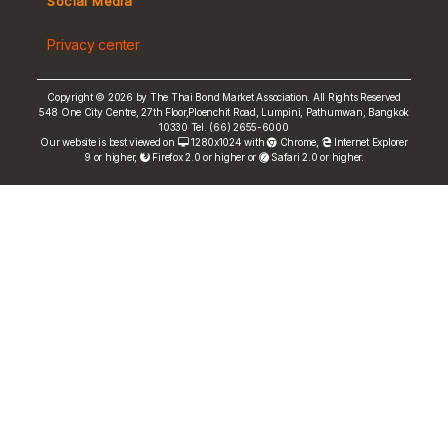
Social Media
Non-resident Flows
Privacy center
e-bookbuilding
Copyright © 2026 by The Thai Bond Market Association. All Rights Reserved
548 One City Centre, 27th Floor,Ploenchit Road, Lumpini, Pathumwan, Bangkok
10330 Tel. (66) 2655-6000
Our website is best viewed on
1280x1024 with
Chrome
,
Internet Explorer
9 or higher,
Firefox 2.0 or higher or
Safari 2.0 or higher.
FRN Rate
Bond Price
ASEAN+3 Bond Info