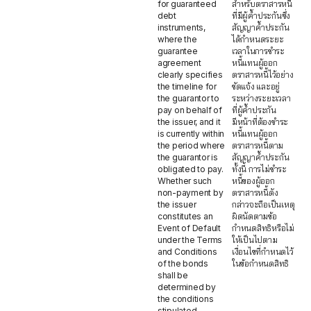
for guaranteed
สำหรับตราสารหนี้
debt
ที่มีผู้ค้ำประกันซึ่ง
instruments,
สัญญาค้ำประกัน
where the
ได้กำหนดระยะ
guarantee
เวลาในการชำระ
agreement
หนี้แทนผู้ออก
clearly specifies
ตราสารหนี้ไว้อย่าง
the timeline for
ชัดแจ้ง และอยู่
the guarantor to
ระหว่างระยะเวลา
pay on behalf of
ที่ผู้ค้ำประกัน
the issuer, and it
มีหน้าที่ต้องชำระ
is currently within
หนี้แทนผู้ออก
the period where
ตราสารหนี้ตาม
the guarantor is
สัญญาค้ำประกัน
obligated to pay.
ทั้งนี้ การไม่ชำระ
Whether such
หนี้ของผู้ออก
non-payment by
ตราสารหนี้ดัง
the issuer
กล่าวจะถือเป็นเหตุ
constitutes an
ผิดนัดตามข้อ
Event of Default
กำหนดสิทธิหรือไม่
under the Terms
ให้เป็นไปตาม
and Conditions
เงื่อนไขที่กำหนดไว้
of the bonds
ในข้อกำหนดสิทธิ
shall be
determined by
the conditions
stipulated