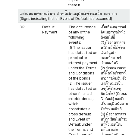
therein.
เครื่องหมายที่แสดงว่าตราสารหนี้เกิดเหตุผิดนัดชำระหนี้ตามตราสาร
(Signs indicating that an Event of Default has occurred)
DP
Default
The occurrence
เมื่อเกิดเหตุการณ์
Payment
of any of the
ใดเหตุการณ์หนึ่ง
following
ดังต่อไปนี้
events:
(1) ผู้ออกตราสาร
(1) The issuer
หนี้ผิดนัดไม่ชำระ
has defaulted on
เงินต้นหรือ
principal or
ดอกเบี้ยตามข้อ
interest payment
กำหนดสิทธิ
under the Terms
(2) ผู้ออกตราสาร
and Conditions
หนี้ผิดนัดชำระหนี้
of the bonds.
ทางการเงินอื่น ซึ่ง
(2) The issuer
เข้าลักษณะเป็น
has defaulted on
เหตุให้เกิดเหตุ
other financial
ผิดนัดไขว้ (Cross
indebtedness,
Default) และถือ
which
เป็นเหตุผิดนัดตาม
constitutes a
ข้อกำหนดสิทธิ
cross default
(3) ผู้ออกตราสาร
and Event of
หนี้ถูกเรียกให้ชำระ
Default under
หนี้ทั้งหมดโดย
the Terms and
พลันตามข้อ
Conditions of
กำหนดสิทธิ และ