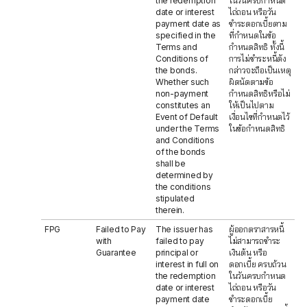
the redemption
ในวันครบกำหนด
date or interest
ไถ่ถอน หรือวัน
payment date as
ชำระดอกเบี้ยตาม
specified in the
ที่กำหนดในข้อ
Terms and
กำหนดสิทธิ ทั้งนี้
Conditions of
การไม่ชำระหนี้ดัง
the bonds.
กล่าวจะถือเป็นเหตุ
Whether such
ผิดนัดตามข้อ
non-payment
กำหนดสิทธิหรือไม่
constitutes an
ให้เป็นไปตาม
Event of Default
เงื่อนไขที่กำหนดไว้
under the Terms
ในข้อกำหนดสิทธิ
and Conditions
of the bonds
shall be
determined by
the conditions
stipulated
therein.
FPG
Failed to Pay
The issuer has
ผู้ออกตราสารหนี้
with
failed to pay
ไม่สามารถชำระ
Guarantee
principal or
เงินต้น หรือ
interest in full on
ดอกเบี้ย ครบถ้วน
the redemption
ในวันครบกำหนด
date or interest
ไถ่ถอน หรือวัน
payment date
ชำระดอกเบี้ย