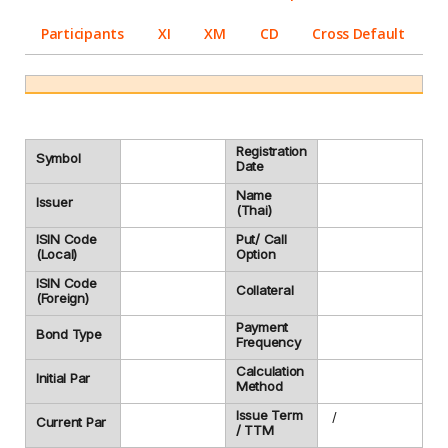
Participants
XI
XM
CD
Cross Default
Registration
Symbol
Date
Name
Issuer
(Thai)
ISIN Code
Put/ Call
(Local)
Option
ISIN Code
Collateral
(Foreign)
Payment
Bond Type
Frequency
Calculation
Initial Par
Method
Issue Term
/
Current Par
/ TTM