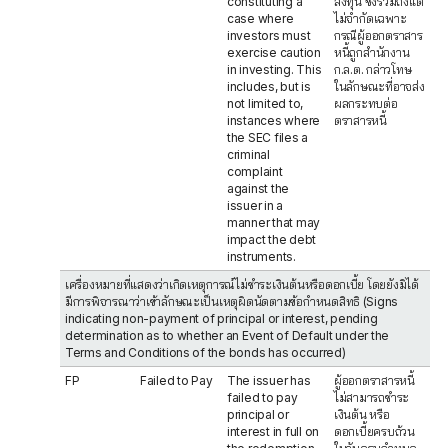
constituting a
ลงทุน ซึ่งรวมถึงแต่
case where
ไม่จำกัดเฉพาะ
investors must
กรณีผู้ออกตราสาร
exercise caution
หนี้ถูกสำนักงาน
in investing. This
ก.ล.ต. กล่าวโทษ
includes, but is
ในลักษณะที่อาจส่ง
not limited to,
ผลกระทบต่อ
instances where
ตราสารหนี้
the SEC files a
criminal
complaint
against the
issuer in a
manner that may
impact the debt
instruments.
เครื่องหมายที่แสดงว่าเกิดเหตุการณ์ไม่ชำระเงินต้นหรือดอกเบี้ย โดยยังมิได้
มีการพิจารณาว่าเข้าลักษณะเป็นเหตุผิดนัดตามข้อกำหนดสิทธิ (Signs
indicating non-payment of principal or interest, pending
determination as to whether an Event of Default under the
Terms and Conditions of the bonds has occurred)
FP
Failed to Pay
The issuer has
ผู้ออกตราสารหนี้
failed to pay
ไม่สามารถชำระ
principal or
เงินต้น หรือ
interest in full on
ดอกเบี้ยครบถ้วน