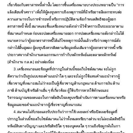
เกี่ยวข้องกับตราสารหนี้เท่านั้น โดยการขึ้นเครื่องหมายบางประเภทอาจเป็น “การ
แจ้งเตือนชั่วคราว” เพื่อให้ผู้ลงทุนทราบถึงเหตุการณ์ที่มี หรืออาจมีผลกระทบต่อ
ความสามารถในการชำระหนี้ หรือการปฏิบัติตามข้อกำหนดสิทธิของผู้ออก
ตราสารหนี้ ทั้งนี้ สมาคมจะขึ้นเครื่องหมายดังกล่าวไว้ชั่วคราวเป็นระยะเวลาตาม
ที่สมาคมกำหนด ก่อนจะปลดเครื่องหมายออก การปลดเครื่องหมายดังกล่าวไม่ได้
หมายความว่าผู้ออกตราสารหนี้ได้แก้ไขเหตุการณ์นั้นแล้ว หรือว่าเหตุการณ์ดัง
กล่าวได้สิ้นสุดลง ผู้ลงทุนจึงควรติดตามข้อมูลเพิ่มเติมจากผู้ออกตราสารหนี้ หรือ
ประกาศจากสำนักงานคณะกรรมการกำกับหลักทรัพย์และตลาดหลักทรัพย์
(สำนักงาน ก.ล.ต.) อย่างต่อเนื่อง
3. เครื่องหมายและข้อมูลที่ปรากฏในส่วนนี้ของเว็บไซต์สมาคม จะไม่ถูก
ตีความว่าเป็นรูปแบบของคำแนะนำใด ๆ และจะไม่ถูกใช้แทนคำแนะนำจากผู้
เชี่ยวชาญที่เหมาะสมไม่ว่าจะเป็นผู้เชี่ยวชาญด้านกฎหมาย ด้านการเงิน ด้าน
ภาษี ด้านบัญชี หรือด้านอื่น ๆ ที่เกี่ยวข้อง ผู้ใช้บริการควรใช้ทักษะและ
วิจารณญาณของตนเองในการตัดสินใจลงทุนหรือดำเนินการตามเครื่องหมายหรือ
ข้อมูลและขอคำแนะนำจากผู้เชี่ยวชาญที่เหมาะสม
4. สมาคมไม่รับรองและรับประกันว่าการใช้ เผยแพร่ หรือเปิดเผยข้อมูลที่
ปรากฏในส่วนนี้ของเว็บไซต์สมาคม ไม่ว่าทั้งหมดหรือบางส่วน จะไม่ละเมิดสิทธิใน
ทรัพย์สินทางปัญญา และ/หรือสิทธิใด ๆ ของบุคคลใด ๆ รวมถึงข้อผูกพันในกา