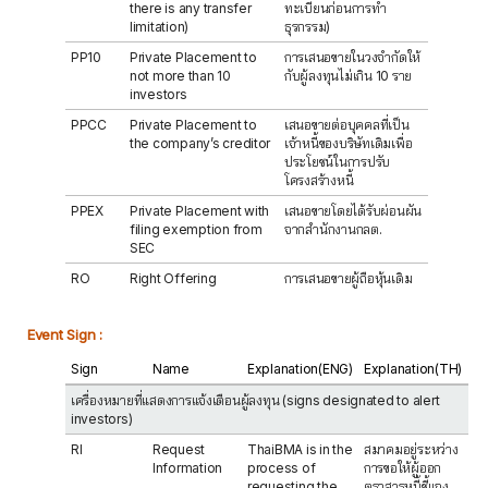
there is any transfer
ทะเบียนก่อนการทำ
limitation)
ธุรกรรม)
PP10
Private Placement to
การเสนอขายในวงจำกัดให้
not more than 10
กับผู้ลงทุนไม่เกิน 10 ราย
investors
PPCC
Private Placement to
เสนอขายต่อบุคคลที่เป็น
the company’s creditor
เจ้าหนี้ของบริษัทเดิมเพื่อ
ประโยชน์ในการปรับ
โครงสร้างหนี้
PPEX
Private Placement with
เสนอขายโดยได้รับผ่อนผัน
filing exemption from
จากสำนักงานกลต.
SEC
RO
Right Offering
การเสนอขายผู้ถือหุ้นเดิม
Event Sign :
Sign
Name
Explanation(ENG)
Explanation(TH)
เครื่องหมายที่แสดงการแจ้งเตือนผู้ลงทุน (signs designated to alert
investors)
RI
Request
ThaiBMA is in the
สมาคมอยู่ระหว่าง
Information
process of
การขอให้ผู้ออก
requesting the
ตราสารหนี้ชี้แจง