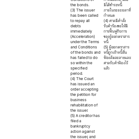
the bonds.
มิได้ชำระหนี้
(3) The issuer
ภายในระยะเวลาที่
has been called
กำหนด
to repay all
(4) ศาลมีคำสั่ง
debts
รับคำร้องขอให้มี
immediately
การฟื้นฟูกิจการ
(Acceleration)
ของผู้ออกตราสาร
under the Terms
หนี้
and Conditions
(5) ผู้ออกตราสาร
of the bonds and
หนี้ถูกเจ้าหนี้ยื่น
has failed to do
ฟ้องล้มละลายและ
so within the
ศาลรับคำฟ้องไว้
specified
แล้ว
period.
(4) The Court
has issued an
order accepting
the petition for
business
rehabilitation of
the issuer.
(5) A creditor has
filed a
bankruptcy
action against
the issuer, and