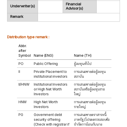
Financial
Underwriter(s)
Advisor(s)
Remark
Distribution type remark :
Abbr.
after
Symbol
Name (ENG)
Name (TH)
PO
Public Offering
ผู้ลงทุนทั่วไป
II
Private Placement to
การเสนอขายต่อผู้ลงทุน
institutional investors
สถาบัน
II/HNW
Institutional Investors
การเสนอขายต่อผู้ลงทุน
or High Net Worth
สถาบันหรือผู้ลงทุนราย
Investors
ใหญ่
HNW
High Net Worth
การเสนอขายต่อผู้ลงทุน
Investors
รายใหญ่
PG
Government debt
การเสนอขายตราสารหนี้
security offering
ภาครัฐ (โปรดตรวจสอบข้อ
(Check with registrar if
จำกัดการโอนกับนาย