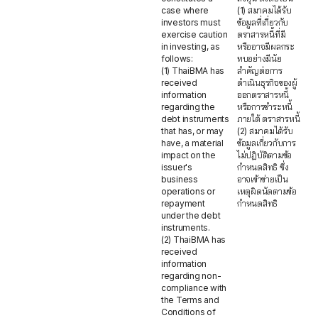
case where
(1) สมาคมได้รับ
investors must
ข้อมูลที่เกี่ยวกับ
exercise caution
ตราสารหนี้ที่มี
in investing, as
หรืออาจมีผลกระ
follows:
ทบอย่างมีนัย
(1) ThaiBMA has
สำคัญต่อการ
received
ดำเนินธุรกิจของผู้
information
ออกตราสารหนี้
regarding the
หรือการชำระหนี้
debt instruments
ภายใต้ ตราสารหนี้
that has, or may
(2) สมาคมได้รับ
have, a material
ข้อมูลเกี่ยวกับการ
impact on the
ไม่ปฏิบัติตามข้อ
issuer's
กำหนดสิทธิ ซึ่ง
business
อาจเข้าข่ายเป็น
operations or
เหตุผิดนัดตามข้อ
repayment
กำหนดสิทธิ
under the debt
instruments.
(2) ThaiBMA has
received
information
regarding non-
compliance with
the Terms and
Conditions of