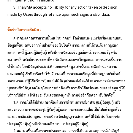
infringement from ThaiBMA.
5. ThaiBMA accepts no liability for any action taken or decision
made by Users through reliance upon such signs and/or data.
ข้อจำกัดความรับผิด :
สมาคมตลาดตราสารหนี้ไทย (“สมาคม”) จัดทำและเผยแพร่เครื่องหมายและ
ข้อมูลทั้งหมดที่ปรากฏในส่วนนี้ของเว็บไซต์สมาคม ตามที่ได้รับแจ้งจากผู้ออก
ตราสารหนี้ ผู้แทนผู้ถือหุ้นกู้ หรือมีการเปิดเผยข้อมูลต่อหน่วยงานของรัฐ หรือ
ตลาดหลักทรัพย์แห่งประเทศไทย ซึ่งมีการเผยแพร่ข้อมูลต่อสาธารณชนเป็นการ
ทั่วไปแล้ว โดยมีวัตถุประสงค์เพื่อเผยแพร่ข้อมูล เท่านั้น และเพื่ออำนวยความ
สะดวกแก่ผู้เข้าถึงหรือเข้าใช้บริการเครื่องหมายและข้อมูลที่ปรากฏบนเว็บไซต์
ของสมาคม (“ผู้ใช้บริการ”) และไม่มีวัตถุประสงค์เพื่อแก้ไขสถานการณ์เฉพาะของ
บุคคลหรือนิติบุคคลใด ๆ โดยการเข้าถึงหรือการเข้าใช้เครื่องหมายและข้อมูล ผู้ใช้
บริการได้อ่าน เข้าใจยอมรับและตกลงผูกพันตามข้อจำกัดความรับผิดดังนี้
1. สมาคมไม่ได้มีส่วนเกี่ยวข้องในการดำเนินการเรียกประชุมผู้ถือหุ้นกู้ หรือ
ตรวจสอบว่าการจัดประชุมผู้ถือหุ้นกู้และการลงคะแนนเสียงเป็นไปอย่างถูกต้อง
และสอดคล้องกับกฎหมาย ระเบียบ ข้อสัญญา หลักเกณฑ์ที่ใช้บังคับกับการจัด
ประชุมผู้ถือหุ้นกู้ หรือรับรองมติของการประชุมผู้ถือหุ้นกู้
2. สมาคมขึ้นเครื่องหมายประกอบตราสารหนี้เพื่อแสดงเหตุการณ์สำคัญที่