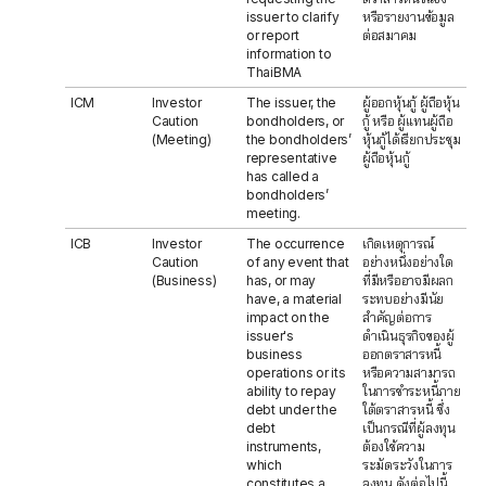
issuer to clarify
หรือรายงานข้อมูล
or report
ต่อสมาคม
information to
ThaiBMA
ICM
Investor
The issuer, the
ผู้ออกหุ้นกู้ ผู้ถือหุ้น
Caution
bondholders, or
กู้ หรือ ผู้แทนผู้ถือ
(Meeting)
the bondholders’
หุ้นกู้ได้เรียกประชุม
representative
ผู้ถือหุ้นกู้
has called a
bondholders’
meeting.
ICB
Investor
The occurrence
เกิดเหตุการณ์
Caution
of any event that
อย่างหนึ่งอย่างใด
(Business)
has, or may
ที่มีหรืออาจมีผลก
have, a material
ระทบอย่างมีนัย
impact on the
สำคัญต่อการ
issuer's
ดำเนินธุรกิจของผู้
business
ออกตราสารหนี้
operations or its
หรือความสามารถ
ability to repay
ในการชำระหนี้ภาย
debt under the
ใต้ตราสารหนี้ ซึ่ง
debt
เป็นกรณีที่ผู้ลงทุน
instruments,
ต้องใช้ความ
which
ระมัดระวังในการ
constitutes a
ลงทุน ดังต่อไปนี้