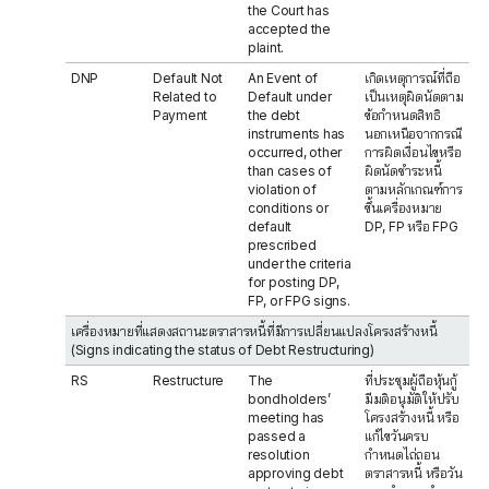
the Court has
accepted the
plaint.
DNP
Default Not
An Event of
เกิดเหตุการณ์ที่ถือ
Related to
Default under
เป็นเหตุผิดนัดตาม
Payment
the debt
ข้อกำหนดสิทธิ
instruments has
นอกเหนือจากกรณี
occurred, other
การผิดเงื่อนไขหรือ
than cases of
ผิดนัดชำระหนี้
violation of
ตามหลักเกณฑ์การ
conditions or
ขึ้นเครื่องหมาย
default
DP, FP หรือ FPG
prescribed
under the criteria
for posting DP,
FP, or FPG signs.
เครื่องหมายที่แสดงสถานะตราสารหนี้ที่มีการเปลี่ยนแปลงโครงสร้างหนี้
(Signs indicating the status of Debt Restructuring)
RS
Restructure
The
ที่ประชุมผู้ถือหุ้นกู้
bondholders’
มีมติอนุมัติให้ปรับ
meeting has
โครงสร้างหนี้ หรือ
passed a
แก้ไขวันครบ
resolution
กำหนดไถ่ถอน
approving debt
ตราสารหนี้ หรือวัน