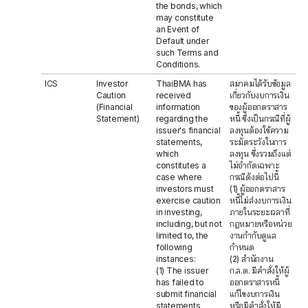
the bonds, which
may constitute
an Event of
Default under
such Terms and
Conditions.
ICS
Investor
ThaiBMA has
สมาคมได้รับข้อมูล
Caution
received
เกี่ยวกับงบการเงิน
(Financial
information
ของผู้ออกตราสาร
Statement)
regarding the
หนี้ ซึ่งเป็นกรณีที่ผู้
issuer's financial
ลงทุนต้องใช้ความ
statements,
ระมัดระวังในการ
which
ลงทุน ซึ่งรวมถึงแต่
constitutes a
ไม่จำกัดเฉพาะ
case where
กรณีดังต่อไปนี้
investors must
(1) ผู้ออกตราสาร
exercise caution
หนี้ไม่ส่งงบการเงิน
in investing,
ภายในระยะเวลาที่
including, but not
กฎหมายหรือหน่วย
limited to, the
งานกำกับดูแล
following
กำหนด
instances:
(2) สำนักงาน
(1) The issuer
ก.ล.ต. มีคำสั่งให้ผู้
has failed to
ออกตราสารหนี้
submit financial
แก้ไขงบการเงิน
statements
หรือมีคำสั่งให้มี