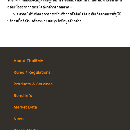
รักษาความลับของข้อมูล โดยผู้ใช้บริการขอสละสิทธิ์ในการเรียกร้องค่าเสียหายใด
ๆ อันเนื่องจากการละเมิดดังกล่าวจากสมาคม
5. สมาคมไม่รับผิดต่อการกระทำหรือการตัดสินใจใด ๆ อันเกิดจากการที่ผู้ใช้
บริการเชื่อถือในเครื่องหมาย และ/หรือข้อมูลดังกล่าว
About ThaiBMA
Rules / Regulations
Products & Services
Bond Info
Market Convention
Market Data
Tax
Yield Curve
News
MeBond