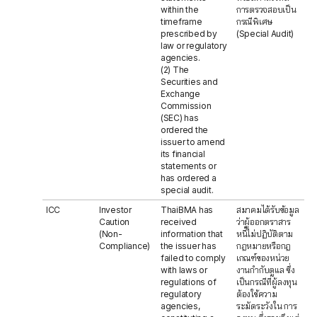
within the
การตรวจสอบเป็น
timeframe
กรณีพิเศษ
prescribed by
(Special Audit)
law or regulatory
agencies.
(2) The
Securities and
Exchange
Commission
(SEC) has
ordered the
issuer to amend
its financial
statements or
has ordered a
special audit.
ICC
Investor
ThaiBMA has
สมาคมได้รับข้อมูล
Caution
received
ว่าผู้ออกตราสาร
(Non-
information that
หนี้ไม่ปฏิบัติตาม
Compliance)
the issuer has
กฎหมายหรือกฎ
failed to comply
เกณฑ์ของหน่วย
with laws or
งานกำกับดูแล ซึ่ง
regulations of
เป็นกรณีที่ผู้ลงทุน
regulatory
ต้องใช้ความ
agencies,
ระมัดระวังใน การ