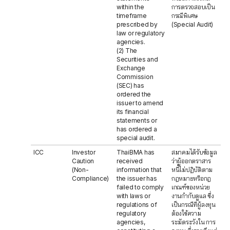
within the
การตรวจสอบเป็น
timeframe
กรณีพิเศษ
prescribed by
(Special Audit)
law or regulatory
agencies.
(2) The
Securities and
Exchange
Commission
(SEC) has
ordered the
issuer to amend
its financial
statements or
has ordered a
special audit.
ICC
Investor
ThaiBMA has
สมาคมได้รับข้อมูล
Caution
received
ว่าผู้ออกตราสาร
(Non-
information that
หนี้ไม่ปฏิบัติตาม
Compliance)
the issuer has
กฎหมายหรือกฎ
failed to comply
เกณฑ์ของหน่วย
with laws or
งานกำกับดูแล ซึ่ง
regulations of
เป็นกรณีที่ผู้ลงทุน
regulatory
ต้องใช้ความ
agencies,
ระมัดระวังใน การ