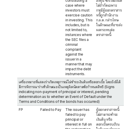
constituting a
ลงทุน ซึ่งรวมถึงแต่
case where
ไม่จำกัดเฉพาะ
investors must
กรณีผู้ออกตราสาร
exercise caution
หนี้ถูกสำนักงาน
in investing. This
ก.ล.ต. กล่าวโทษ
includes, but is
ในลักษณะที่อาจส่ง
not limited to,
ผลกระทบต่อ
instances where
ตราสารหนี้
the SEC files a
criminal
complaint
against the
issuer in a
manner that may
impact the debt
instruments.
เครื่องหมายที่แสดงว่าเกิดเหตุการณ์ไม่ชำระเงินต้นหรือดอกเบี้ย โดยยังมิได้
มีการพิจารณาว่าเข้าลักษณะเป็นเหตุผิดนัดตามข้อกำหนดสิทธิ (Signs
indicating non-payment of principal or interest, pending
determination as to whether an Event of Default under the
Terms and Conditions of the bonds has occurred)
FP
Failed to Pay
The issuer has
ผู้ออกตราสารหนี้
failed to pay
ไม่สามารถชำระ
principal or
เงินต้น หรือ
interest in full on
ดอกเบี้ยครบถ้วน