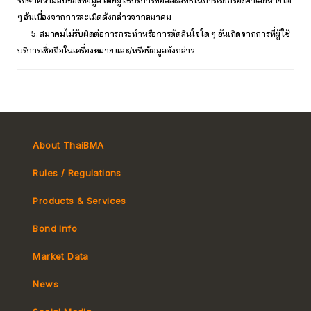
รักษาความลับของข้อมูล โดยผู้ใช้บริการขอสละสิทธิ์ในการเรียกร้องค่าเสียหายใด
ๆ อันเนื่องจากการละเมิดดังกล่าวจากสมาคม
5. สมาคมไม่รับผิดต่อการกระทำหรือการตัดสินใจใด ๆ อันเกิดจากการที่ผู้ใช้
บริการเชื่อถือในเครื่องหมาย และ/หรือข้อมูลดังกล่าว
About ThaiBMA
Rules / Regulations
Products & Services
Bond Info
Market Convention
Market Data
Tax
Yield Curve
News
MeBond