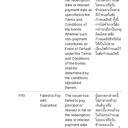
the redemption
ในวันครบกำหนด
date or interest
ไถ่ถอน หรือวัน
payment date as
ชำระดอกเบี้ยตาม
specified in the
ที่กำหนดในข้อ
Terms and
กำหนดสิทธิ ทั้งนี้
Conditions of
การไม่ชำระหนี้ดัง
the bonds.
กล่าวจะถือเป็นเหตุ
Whether such
ผิดนัดตามข้อ
non-payment
กำหนดสิทธิหรือไม่
constitutes an
ให้เป็นไปตาม
Event of Default
เงื่อนไขที่กำหนดไว้
under the Terms
ในข้อกำหนดสิทธิ
and Conditions
of the bonds
shall be
determined by
the conditions
stipulated
therein.
FPG
Failed to Pay
The issuer has
ผู้ออกตราสารหนี้
with
failed to pay
ไม่สามารถชำระ
Guarantee
principal or
เงินต้น หรือ
interest in full on
ดอกเบี้ย ครบถ้วน
the redemption
ในวันครบกำหนด
date or interest
ไถ่ถอน หรือวัน
payment date
ชำระดอกเบี้ย