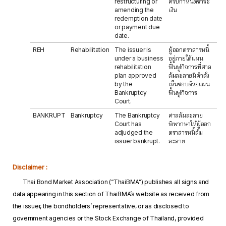
restructuring or
ครบกำหนดชำระ
amending the
เงิน
redemption date
or payment due
date.
REH
Rehabilitation
The issuer is
ผู้ออกตราสารหนี้
under a business
อยู่ภายใต้แผน
rehabilitation
ฟื้นฟูกิจการที่ศาล
plan approved
ล้มละลายมีคำสั่ง
by the
เห็นชอบด้วยแผน
Bankruptcy
ฟื้นฟูกิจการ
Court.
BANKRUPT
Bankruptcy
The Bankruptcy
ศาลล้มละลาย
Court has
พิพากษาให้ผู้ออก
adjudged the
ตราสารหนี้ล้ม
issuer bankrupt.
ละลาย
Disclaimer :
Thai Bond Market Association (“ThaiBMA”) publishes all signs and
data appearing in this section of ThaiBMA’s website as received from
the issuer, the bondholders’ representative, or as disclosed to
government agencies or the Stock Exchange of Thailand, provided