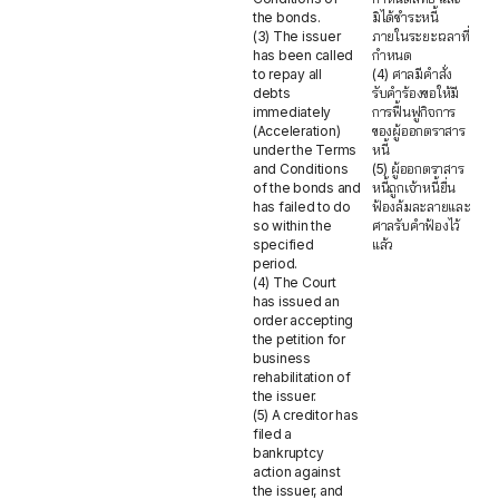
the bonds.
มิได้ชำระหนี้
(3) The issuer
ภายในระยะเวลาที่
has been called
กำหนด
to repay all
(4) ศาลมีคำสั่ง
debts
รับคำร้องขอให้มี
immediately
การฟื้นฟูกิจการ
(Acceleration)
ของผู้ออกตราสาร
under the Terms
หนี้
and Conditions
(5) ผู้ออกตราสาร
of the bonds and
หนี้ถูกเจ้าหนี้ยื่น
has failed to do
ฟ้องล้มละลายและ
so within the
ศาลรับคำฟ้องไว้
specified
แล้ว
period.
(4) The Court
has issued an
order accepting
the petition for
business
rehabilitation of
the issuer.
(5) A creditor has
filed a
bankruptcy
action against
the issuer, and