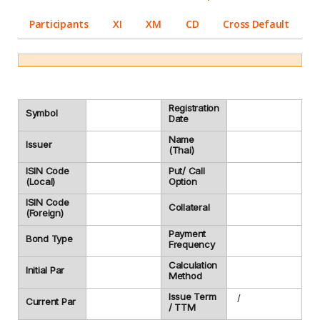
Participants
XI
XM
CD
Cross Default
Registration
Symbol
Date
Name
Issuer
(Thai)
ISIN Code
Put/ Call
(Local)
Option
ISIN Code
Collateral
(Foreign)
Payment
Bond Type
Frequency
Calculation
Initial Par
Method
Issue Term
/
Current Par
/ TTM