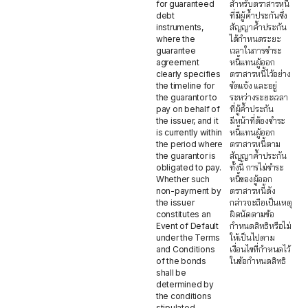
for guaranteed
สำหรับตราสารหนี้
debt
ที่มีผู้ค้ำประกันซึ่ง
instruments,
สัญญาค้ำประกัน
where the
ได้กำหนดระยะ
guarantee
เวลาในการชำระ
agreement
หนี้แทนผู้ออก
clearly specifies
ตราสารหนี้ไว้อย่าง
the timeline for
ชัดแจ้ง และอยู่
the guarantor to
ระหว่างระยะเวลา
pay on behalf of
ที่ผู้ค้ำประกัน
the issuer, and it
มีหน้าที่ต้องชำระ
is currently within
หนี้แทนผู้ออก
the period where
ตราสารหนี้ตาม
the guarantor is
สัญญาค้ำประกัน
obligated to pay.
ทั้งนี้ การไม่ชำระ
Whether such
หนี้ของผู้ออก
non-payment by
ตราสารหนี้ดัง
the issuer
กล่าวจะถือเป็นเหตุ
constitutes an
ผิดนัดตามข้อ
Event of Default
กำหนดสิทธิหรือไม่
under the Terms
ให้เป็นไปตาม
and Conditions
เงื่อนไขที่กำหนดไว้
of the bonds
ในข้อกำหนดสิทธิ
shall be
determined by
the conditions
stipulated