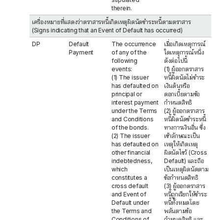
therein.
เครื่องหมายที่แสดงว่าตราสารหนี้เกิดเหตุผิดนัดชำระหนี้ตามตราสาร
(Signs indicating that an Event of Default has occurred)
DP
Default
The occurrence
เมื่อเกิดเหตุการณ์
Payment
of any of the
ใดเหตุการณ์หนึ่ง
following
ดังต่อไปนี้
events:
(1) ผู้ออกตราสาร
(1) The issuer
หนี้ผิดนัดไม่ชำระ
has defaulted on
เงินต้นหรือ
principal or
ดอกเบี้ยตามข้อ
interest payment
กำหนดสิทธิ
under the Terms
(2) ผู้ออกตราสาร
and Conditions
หนี้ผิดนัดชำระหนี้
of the bonds.
ทางการเงินอื่น ซึ่ง
(2) The issuer
เข้าลักษณะเป็น
has defaulted on
เหตุให้เกิดเหตุ
other financial
ผิดนัดไขว้ (Cross
indebtedness,
Default) และถือ
which
เป็นเหตุผิดนัดตาม
constitutes a
ข้อกำหนดสิทธิ
cross default
(3) ผู้ออกตราสาร
and Event of
หนี้ถูกเรียกให้ชำระ
Default under
หนี้ทั้งหมดโดย
the Terms and
พลันตามข้อ
Conditions of
กำหนดสิทธิ และ