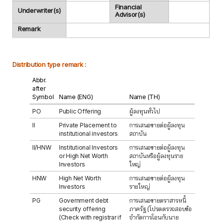
Financial
Underwriter(s)
Advisor(s)
Remark
Distribution type remark :
Abbr.
after
Symbol
Name (ENG)
Name (TH)
PO
Public Offering
ผู้ลงทุนทั่วไป
II
Private Placement to
การเสนอขายต่อผู้ลงทุน
institutional investors
สถาบัน
II/HNW
Institutional Investors
การเสนอขายต่อผู้ลงทุน
or High Net Worth
สถาบันหรือผู้ลงทุนราย
Investors
ใหญ่
HNW
High Net Worth
การเสนอขายต่อผู้ลงทุน
Investors
รายใหญ่
PG
Government debt
การเสนอขายตราสารหนี้
security offering
ภาครัฐ (โปรดตรวจสอบข้อ
(Check with registrar if
จำกัดการโอนกับนาย