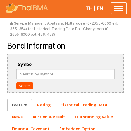
TH
|
EN
Toggle
navigatio
Service Manager :
Apatsara, Nuttarudee (0-2655-6000 ext.
355, 354) for Historical Trading Data Pat, Chanyapon (0-
2655-6000 ext. 456, 453)
Bond Information
Symbol
Search
Feature
Rating
Historical Trading Data
News
Auction & Result
Outstanding Value
Financial Covenant
Embedded Option