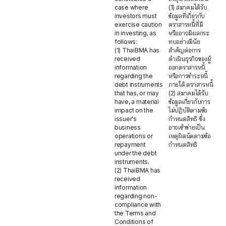
case where
(1) สมาคมได้รับ
investors must
ข้อมูลที่เกี่ยวกับ
exercise caution
ตราสารหนี้ที่มี
in investing, as
หรืออาจมีผลกระ
follows:
ทบอย่างมีนัย
(1) ThaiBMA has
สำคัญต่อการ
received
ดำเนินธุรกิจของผู้
information
ออกตราสารหนี้
regarding the
หรือการชำระหนี้
debt instruments
ภายใต้ ตราสารหนี้
that has, or may
(2) สมาคมได้รับ
have, a material
ข้อมูลเกี่ยวกับการ
impact on the
ไม่ปฏิบัติตามข้อ
issuer's
กำหนดสิทธิ ซึ่ง
business
อาจเข้าข่ายเป็น
operations or
เหตุผิดนัดตามข้อ
repayment
กำหนดสิทธิ
under the debt
instruments.
(2) ThaiBMA has
received
information
regarding non-
compliance with
the Terms and
Conditions of