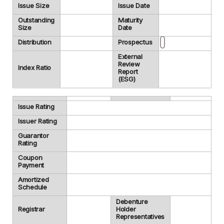
Issue Size
Issue Date
Outstanding
Maturity
Size
Date
Distribution
Prospectus
External
Review
Index Ratio
Report
(ESG)
Issue Rating
Issuer Rating
Guarantor
Rating
Coupon
Payment
Amortized
Schedule
Debenture
Registrar
Holder
Representatives