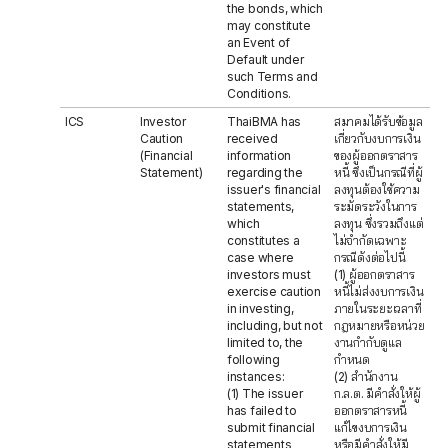
the bonds, which
may constitute
an Event of
Default under
such Terms and
Conditions.
ICS
Investor
ThaiBMA has
สมาคมได้รับข้อมูล
Caution
received
เกี่ยวกับงบการเงิน
(Financial
information
ของผู้ออกตราสาร
Statement)
regarding the
หนี้ ซึ่งเป็นกรณีที่ผู้
issuer's financial
ลงทุนต้องใช้ความ
statements,
ระมัดระวังในการ
which
ลงทุน ซึ่งรวมถึงแต่
constitutes a
ไม่จำกัดเฉพาะ
case where
กรณีดังต่อไปนี้
investors must
(1) ผู้ออกตราสาร
exercise caution
หนี้ไม่ส่งงบการเงิน
in investing,
ภายในระยะเวลาที่
including, but not
กฎหมายหรือหน่วย
limited to, the
งานกำกับดูแล
following
กำหนด
instances:
(2) สำนักงาน
(1) The issuer
ก.ล.ต. มีคำสั่งให้ผู้
has failed to
ออกตราสารหนี้
submit financial
แก้ไขงบการเงิน
statements
หรือมีคำสั่งให้มี