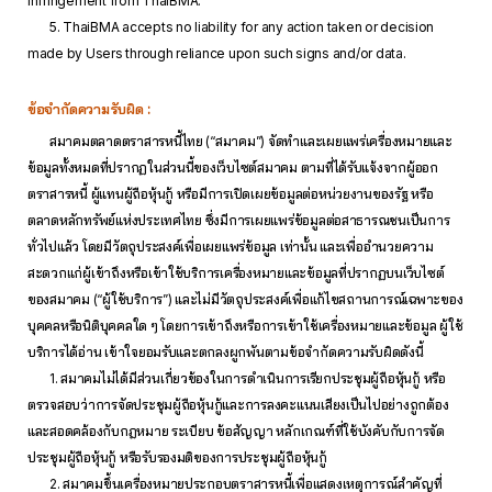
infringement from ThaiBMA.
5. ThaiBMA accepts no liability for any action taken or decision
made by Users through reliance upon such signs and/or data.
ข้อจำกัดความรับผิด :
สมาคมตลาดตราสารหนี้ไทย (“สมาคม”) จัดทำและเผยแพร่เครื่องหมายและ
ข้อมูลทั้งหมดที่ปรากฏในส่วนนี้ของเว็บไซต์สมาคม ตามที่ได้รับแจ้งจากผู้ออก
ตราสารหนี้ ผู้แทนผู้ถือหุ้นกู้ หรือมีการเปิดเผยข้อมูลต่อหน่วยงานของรัฐ หรือ
ตลาดหลักทรัพย์แห่งประเทศไทย ซึ่งมีการเผยแพร่ข้อมูลต่อสาธารณชนเป็นการ
ทั่วไปแล้ว โดยมีวัตถุประสงค์เพื่อเผยแพร่ข้อมูล เท่านั้น และเพื่ออำนวยความ
สะดวกแก่ผู้เข้าถึงหรือเข้าใช้บริการเครื่องหมายและข้อมูลที่ปรากฏบนเว็บไซต์
ของสมาคม (“ผู้ใช้บริการ”) และไม่มีวัตถุประสงค์เพื่อแก้ไขสถานการณ์เฉพาะของ
บุคคลหรือนิติบุคคลใด ๆ โดยการเข้าถึงหรือการเข้าใช้เครื่องหมายและข้อมูล ผู้ใช้
บริการได้อ่าน เข้าใจยอมรับและตกลงผูกพันตามข้อจำกัดความรับผิดดังนี้
1. สมาคมไม่ได้มีส่วนเกี่ยวข้องในการดำเนินการเรียกประชุมผู้ถือหุ้นกู้ หรือ
ตรวจสอบว่าการจัดประชุมผู้ถือหุ้นกู้และการลงคะแนนเสียงเป็นไปอย่างถูกต้อง
และสอดคล้องกับกฎหมาย ระเบียบ ข้อสัญญา หลักเกณฑ์ที่ใช้บังคับกับการจัด
ประชุมผู้ถือหุ้นกู้ หรือรับรองมติของการประชุมผู้ถือหุ้นกู้
2. สมาคมขึ้นเครื่องหมายประกอบตราสารหนี้เพื่อแสดงเหตุการณ์สำคัญที่