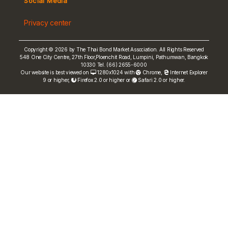
Social Media
Non-resident Flows
Privacy center
e-bookbuilding
Copyright © 2026 by The Thai Bond Market Association. All Rights Reserved
548 One City Centre, 27th Floor,Ploenchit Road, Lumpini, Pathumwan, Bangkok
10330 Tel. (66) 2655-6000
Our website is best viewed on
1280x1024 with
Chrome
,
Internet Explorer
9 or higher,
Firefox 2.0 or higher or
Safari 2.0 or higher.
FRN Rate
Bond Price
ASEAN+3 Bond Info