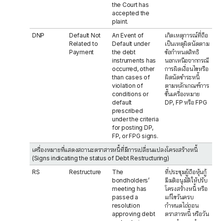
the Court has
accepted the
plaint.
DNP
Default Not
An Event of
เกิดเหตุการณ์ที่ถือ
Related to
Default under
เป็นเหตุผิดนัดตาม
Payment
the debt
ข้อกำหนดสิทธิ
instruments has
นอกเหนือจากกรณี
occurred, other
การผิดเงื่อนไขหรือ
than cases of
ผิดนัดชำระหนี้
violation of
ตามหลักเกณฑ์การ
conditions or
ขึ้นเครื่องหมาย
default
DP, FP หรือ FPG
prescribed
under the criteria
for posting DP,
FP, or FPG signs.
เครื่องหมายที่แสดงสถานะตราสารหนี้ที่มีการเปลี่ยนแปลงโครงสร้างหนี้
(Signs indicating the status of Debt Restructuring)
RS
Restructure
The
ที่ประชุมผู้ถือหุ้นกู้
bondholders’
มีมติอนุมัติให้ปรับ
meeting has
โครงสร้างหนี้ หรือ
passed a
แก้ไขวันครบ
resolution
กำหนดไถ่ถอน
approving debt
ตราสารหนี้ หรือวัน