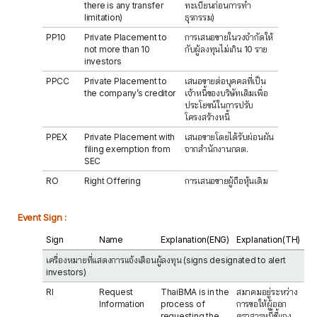
there is any transfer
ทะเบียนก่อนการทำ
limitation)
ธุรกรรม)
PP10
Private Placement to
การเสนอขายในวงจำกัดให้
not more than 10
กับผู้ลงทุนไม่เกิน 10 ราย
investors
PPCC
Private Placement to
เสนอขายต่อบุคคลที่เป็น
the company’s creditor
เจ้าหนี้ของบริษัทเดิมเพื่อ
ประโยชน์ในการปรับ
โครงสร้างหนี้
PPEX
Private Placement with
เสนอขายโดยได้รับผ่อนผัน
filing exemption from
จากสำนักงานกลต.
SEC
RO
Right Offering
การเสนอขายผู้ถือหุ้นเดิม
Event Sign :
Sign
Name
Explanation(ENG)
Explanation(TH)
เครื่องหมายที่แสดงการแจ้งเตือนผู้ลงทุน (signs designated to alert
investors)
RI
Request
ThaiBMA is in the
สมาคมอยู่ระหว่าง
Information
process of
การขอให้ผู้ออก
requesting the
ตราสารหนี้ชี้แจง