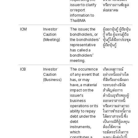
issuer to clarify
หรือรายงานข้อมูล
or report
ต่อสมาคม
information to
ThaiBMA
ICM
Investor
The issuer, the
ผู้ออกหุ้นกู้ ผู้ถือหุ้น
Caution
bondholders, or
กู้ หรือ ผู้แทนผู้ถือ
(Meeting)
the bondholders’
หุ้นกู้ได้เรียกประชุม
representative
ผู้ถือหุ้นกู้
has called a
bondholders’
meeting.
ICB
Investor
The occurrence
เกิดเหตุการณ์
Caution
of any event that
อย่างหนึ่งอย่างใด
(Business)
has, or may
ที่มีหรืออาจมีผลก
have, a material
ระทบอย่างมีนัย
impact on the
สำคัญต่อการ
issuer's
ดำเนินธุรกิจของผู้
business
ออกตราสารหนี้
operations or its
หรือความสามารถ
ability to repay
ในการชำระหนี้ภาย
debt under the
ใต้ตราสารหนี้ ซึ่ง
debt
เป็นกรณีที่ผู้ลงทุน
instruments,
ต้องใช้ความ
which
ระมัดระวังในการ
constitutes a
ลงทุน ดังต่อไปนี้