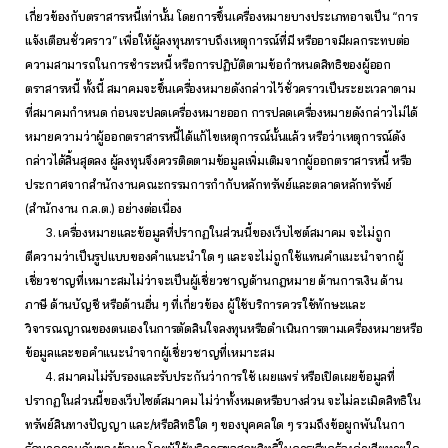
เกี่ยวข้องกับตราสารหนี้เท่านั้น โดยการขึ้นเครื่องหมายบางประเภทอาจเป็น “การ
แจ้งเตือนชั่วคราว” เพื่อให้ผู้ลงทุนทราบถึงเหตุการณ์ที่มี หรืออาจมีผลกระทบต่อ
ความสามารถในการชำระหนี้ หรือการปฏิบัติตามข้อกำหนดสิทธิของผู้ออก
ตราสารหนี้ ทั้งนี้ สมาคมจะขึ้นเครื่องหมายดังกล่าวไว้ชั่วคราวเป็นระยะเวลาตาม
ที่สมาคมกำหนด ก่อนจะปลดเครื่องหมายออก การปลดเครื่องหมายดังกล่าวไม่ได้
หมายความว่าผู้ออกตราสารหนี้ได้แก้ไขเหตุการณ์นั้นแล้ว หรือว่าเหตุการณ์ดัง
กล่าวได้สิ้นสุดลง ผู้ลงทุนจึงควรติดตามข้อมูลเพิ่มเติมจากผู้ออกตราสารหนี้ หรือ
ประกาศจากสำนักงานคณะกรรมการกำกับหลักทรัพย์และตลาดหลักทรัพย์
(สำนักงาน ก.ล.ต.) อย่างต่อเนื่อง
3. เครื่องหมายและข้อมูลที่ปรากฏในส่วนนี้ของเว็บไซต์สมาคม จะไม่ถูก
ตีความว่าเป็นรูปแบบของคำแนะนำใด ๆ และจะไม่ถูกใช้แทนคำแนะนำจากผู้
เชี่ยวชาญที่เหมาะสมไม่ว่าจะเป็นผู้เชี่ยวชาญด้านกฎหมาย ด้านการเงิน ด้าน
ภาษี ด้านบัญชี หรือด้านอื่น ๆ ที่เกี่ยวข้อง ผู้ใช้บริการควรใช้ทักษะและ
วิจารณญาณของตนเองในการตัดสินใจลงทุนหรือดำเนินการตามเครื่องหมายหรือ
ข้อมูลและขอคำแนะนำจากผู้เชี่ยวชาญที่เหมาะสม
4. สมาคมไม่รับรองและรับประกันว่าการใช้ เผยแพร่ หรือเปิดเผยข้อมูลที่
ปรากฏในส่วนนี้ของเว็บไซต์สมาคม ไม่ว่าทั้งหมดหรือบางส่วน จะไม่ละเมิดสิทธิใน
ทรัพย์สินทางปัญญา และ/หรือสิทธิใด ๆ ของบุคคลใด ๆ รวมถึงข้อผูกพันในกา