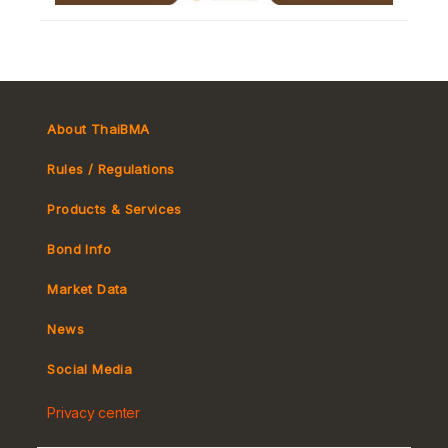
About ThaiBMA
Rules / Regulations
Products & Services
Bond Info
Market Convention
Market Data
Tax
Yield Curve
News
MeBond
Social Media
Non-resident Flows
Privacy center
e-bookbuilding