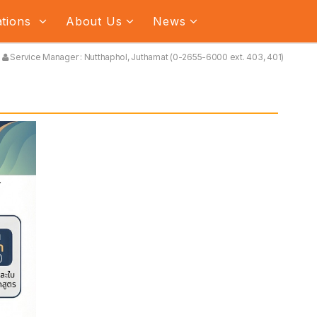
ations
About Us
News
Service Manager : Nutthaphol, Juthamat (0-2655-6000 ext. 403, 401)