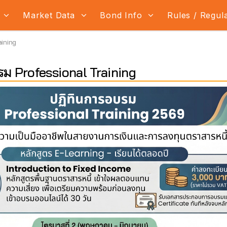
s
Market Data
Bond Info
Rules / Regul
aining
ม Professional Training