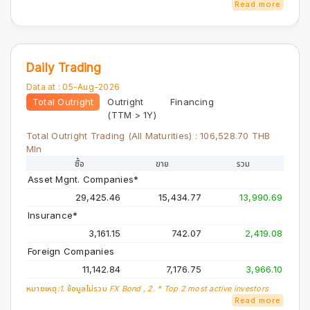
Read more
Daily Trading
Data at :
05-Aug-2026
Total Outright
Outright
Financing
(TTM > 1Y)
Total Outright Trading (All Maturities) :
106,528.70
THB
Mln
ซื้อ
ขาย
รวม
Asset Mgnt. Companies*
29,425.46
15,434.77
13,990.69
Insurance*
3,161.15
742.07
2,419.08
Foreign Companies
11,142.84
7,176.75
3,966.10
หมายเหตุ:
1. ข้อมูลไม่รวม FX Bond , 2. * Top 2 most active investors
Read more