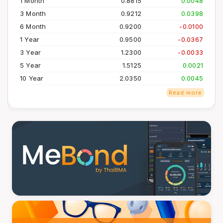
1 Month
0.8815
0.0048
3 Month
0.9212
0.0398
6 Month
0.9200
-0.0100
1 Year
0.9500
-0.0367
3 Year
1.2300
-0.0033
5 Year
1.5125
0.0021
10 Year
2.0350
0.0045
Read more