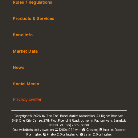
Rules / Regulations
Products & Services
Market Convention
Bond Info
Tax
Market Data
MeBond
Yield Curve
News
Non-resident Flows
Social Media
e-bookbuilding
Privacy center
Copyright © 2026 by The Thai Bond Market Association. All Rights Reserved
548 One City Centre, 27th Floor,Ploenchit Road, Lumpini, Pathumwan, Bangkok
10330 Tel. (66) 2655-6000
FRN Rate
Our website is best viewed on
1280x1024 with
Chrome
,
Internet Explorer
9 or higher,
Firefox 2.0 or higher or
Safari 2.0 or higher.
Bond Price