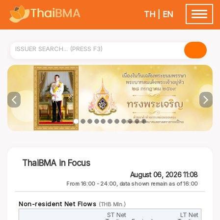
TH
|
EN
Toggle
navigatio
ThaiBMA in Focus
August 06, 2026 11:08
From 16:00 - 24:00, data shown remain as of 16:00
Non-resident Net Flows
(THB Mln.)
ST Net
LT Net