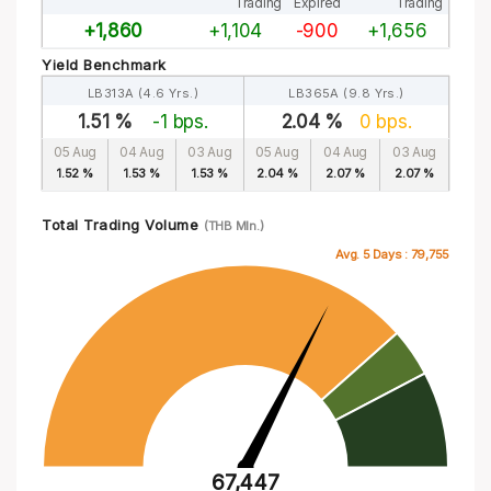
Trading
Expired
Trading
+1,860
+1,104
-900
+1,656
Yield Benchmark
LB313A (4.6 Yrs.)
LB365A (9.8 Yrs.)
1.51 %
-1 bps.
2.04 %
0 bps.
05 Aug
04 Aug
03 Aug
05 Aug
04 Aug
03 Aug
1.52 %
1.53 %
1.53 %
2.04 %
2.07 %
2.07 %
Total Trading Volume
(THB Mln.)
Avg. 5 Days :
79,755
67,447