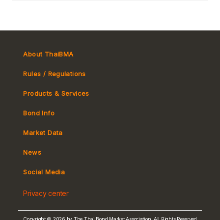
About ThaiBMA
Rules / Regulations
Products & Services
Bond Info
Market Convention
Market Data
Tax
Yield Curve
News
MeBond
Social Media
Non-resident Flows
Privacy center
e-bookbuilding
Copyright © 2026 by The Thai Bond Market Association. All Rights Reserved