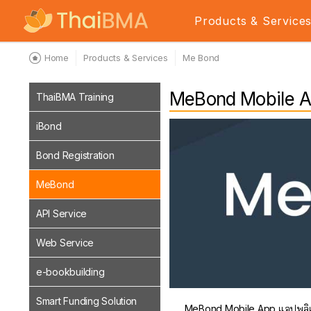
Products & Service
Home
Products & Services
Me Bond
MeBond Mobile 
ThaiBMA Training
iBond
Bond Registration
MeBond
API Service
Web Service
e-bookbuilding
Smart Funding Solution
MeBond Mobile App แอปพลิเค