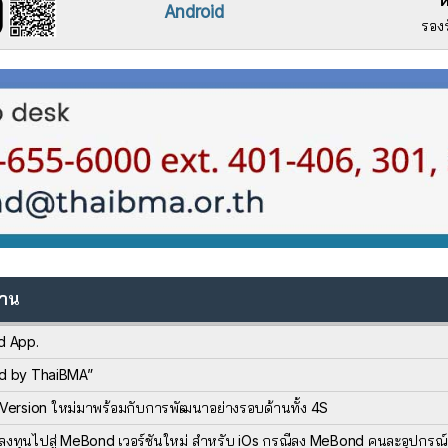
ห
Android
รองร
งาน
d App.
nd by ThaiBMA”
rsion ใหม่มาพร้อมกับการพัฒนาอย่างรอบด้านทั้ง 4S
ลงทุนไปสู่ MeBond เวอร์ชันใหม่ สำหรับ iOs กรณีลง MeBond คนละอุปกรณ์