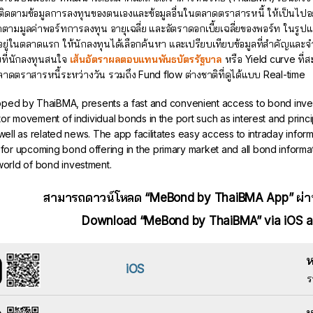
ถติดตามข้อมูลการลงทุนของตนเองและข้อมูลอื่นในตลาดตราสารหนี้ ให้เป็นไปอย
ตามมูลค่าพอร์ทการลงทุน อายุเฉลี่ย และอัตราดอกเบี้ยเฉลี่ยของพอร์ท ในรูป
ยู่ในตลาดแรก ให้นักลงทุนได้เลือกค้นหา และเปรียบเทียบข้อมูลที่สำคัญและ
ที่นักลงทุนสนใจ
เส้นอัตราผลตอบแทนพันธบัตรรัฐบาล
หรือ Yield curve ที
ดตราสารหนี้ระหว่างวัน รวมถึง Fund flow ต่างชาติที่ดูได้แบบ Real-time
d by ThaiBMA, presents a fast and convenient access to bond invest
tor movement of individual bonds in the port such as interest and prin
 well as related news. The app facilitates easy access to intraday infor
or upcoming bond offering in the primary market and all bond informat
orld of bond investment.
สามารถดาวน์โหลด “MeBond by ThaiBMA App” ผ่าน
Download “MeBond by ThaiBMA” via iOS a
ห
iOS
ร