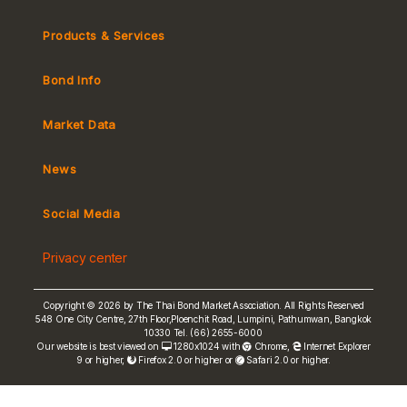
Products & Services
Bond Info
Market Convention
Tax
Market Data
MeBond
Yield Curve
News
Social Media
Non-resident Flows
e-bookbuilding
Privacy center
Copyright © 2026 by The Thai Bond Market Association. All Rights Reserved
548 One City Centre, 27th Floor,Ploenchit Road, Lumpini, Pathumwan, Bangkok
10330 Tel. (66) 2655-6000
FRN Rate
Our website is best viewed on
1280x1024 with
Chrome
,
Internet Explorer
9 or higher,
Firefox 2.0 or higher or
Safari 2.0 or higher.
Bond Price
ASEAN+3 Bond Info