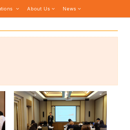
ations
About Us
News