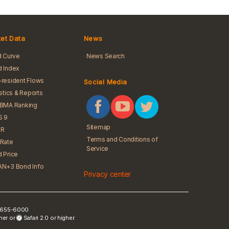
et Data
News
d Curve
News Search
 Index
resident Flows
Social Media
istics & Reports
iBMA Ranking
S 9
Sitemap
R
Terms and Conditions of
Rate
Service
 Price
N+3 Bond Info
Privacy center
) 2655-6000
gher or
Safari 2.0 or higher.