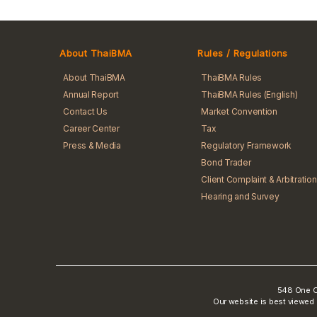
About ThaiBMA
Rules / Regulations
About ThaiBMA
ThaiBMA Rules
Annual Report
ThaiBMA Rules (English)
Contact Us
Market Convention
Career Center
Tax
Press & Media
Regulatory Framework
Bond Trader
Client Complaint & Arbitration
Hearing and Survey
548 One Ci
Our website is best viewed