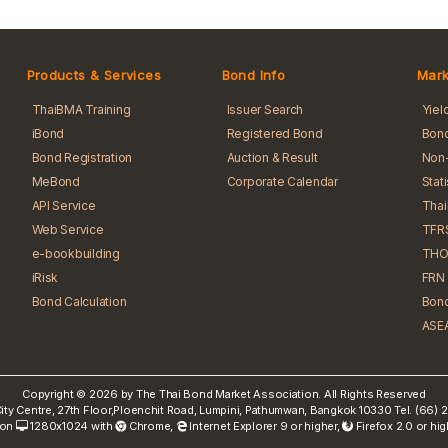
Products & Services
Bond Info
Mark
ThaiBMA Training
Issuer Search
Yiel
iBond
Registered Bond
Bond
Bond Registration
Auction & Result
Non-
MeBond
Corporate Calendar
Stat
API Service
Tha
Web Service
TFR
e-bookbuilding
THO
iRisk
FRN 
Bond Calculation
Bond
ASEA
Copyright © 2026 by The Thai Bond Market Association. All Rights Reserved
ty Centre, 27th Floor,Ploenchit Road, Lumpini, Pathumwan, Bangkok 10330 Tel. (66
 on
1280x1024 with
Chrome
,
Internet Explorer 9 or higher,
Firefox 2.0 or hi