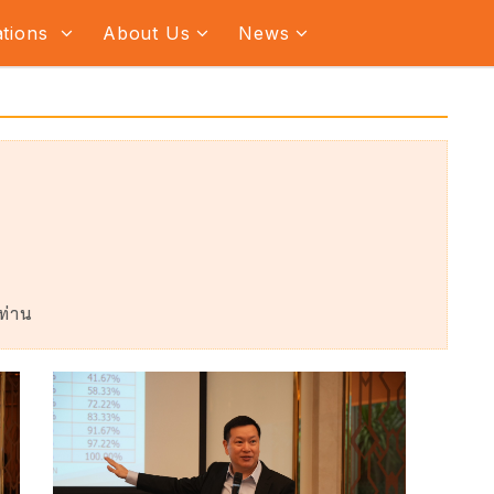
ations
About Us
News
ท่าน