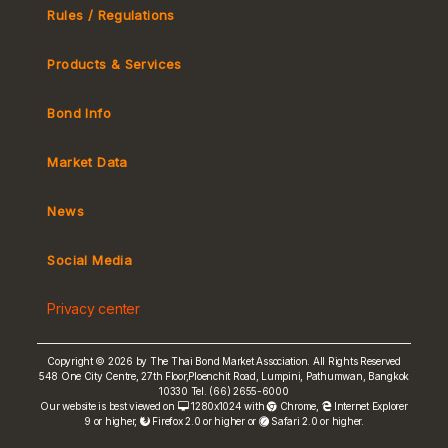
Rules / Regulations
Products & Services
Bond Info
Market Convention
Tax
Market Data
MeBond
Yield Curve
News
Social Media
Non-resident Flows
e-bookbuilding
Privacy center
Copyright © 2026 by The Thai Bond Market Association. All Rights Reserved
548 One City Centre, 27th Floor,Ploenchit Road, Lumpini, Pathumwan, Bangkok
10330 Tel. (66) 2655-6000
FRN Rate
Our website is best viewed on
1280x1024 with
Chrome
,
Internet Explorer
9 or higher,
Firefox 2.0 or higher or
Safari 2.0 or higher.
Bond Price