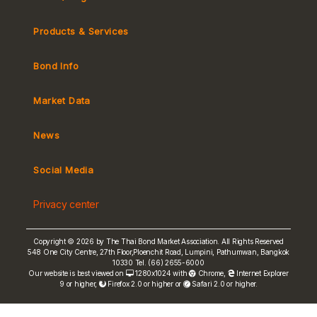
Products & Services
Bond Info
Market Convention
Tax
Market Data
MeBond
Yield Curve
News
Social Media
Non-resident Flows
e-bookbuilding
Privacy center
Copyright © 2026 by The Thai Bond Market Association. All Rights Reserved
548 One City Centre, 27th Floor,Ploenchit Road, Lumpini, Pathumwan, Bangkok
10330 Tel. (66) 2655-6000
FRN Rate
Our website is best viewed on
1280x1024 with
Chrome
,
Internet Explorer
9 or higher,
Firefox 2.0 or higher or
Safari 2.0 or higher.
Bond Price
ASEAN+3 Bond Info