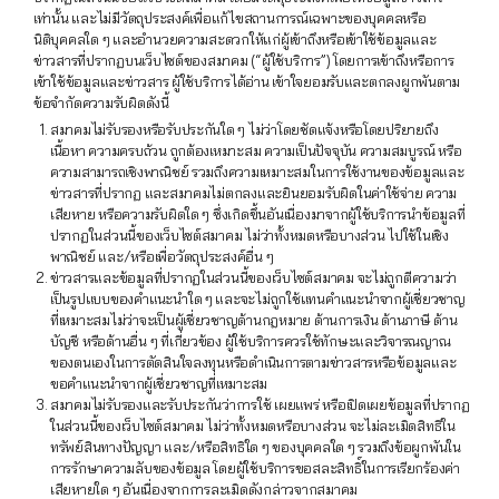
เท่านั้น และไม่มีวัตถุประสงค์เพื่อแก้ไขสถานการณ์เฉพาะของบุคคลหรือ
นิติบุคคลใด ๆ และอำนวยความสะดวกให้แก่ผู้เข้าถึงหรือเข้าใช้ข้อมูลและ
ข่าวสารที่ปรากฏบนเว็บไซต์ของสมาคม (“ผู้ใช้บริการ”) โดยการเข้าถึงหรือการ
เข้าใช้ข้อมูลและข่าวสาร ผู้ใช้บริการได้อ่าน เข้าใจยอมรับและตกลงผูกพันตาม
ข้อจำกัดความรับผิดดังนี้
สมาคมไม่รับรองหรือรับประกันใด ๆ ไม่ว่าโดยชัดแจ้งหรือโดยปริยายถึง
เนื้อหา ความครบถ้วน ถูกต้องเหมาะสม ความเป็นปัจจุบัน ความสมบูรณ์ หรือ
ความสามารถเชิงพาณิชย์ รวมถึงความเหมาะสมในการใช้งานของข้อมูลและ
ข่าวสารที่ปรากฏ และสมาคมไม่ตกลงและยินยอมรับผิดในค่าใช้จ่าย ความ
เสียหาย หรือความรับผิดใด ๆ ซึ่งเกิดขึ้นอันเนื่องมาจากผู้ใช้บริการนำข้อมูลที่
ปรากฏในส่วนนี้ของเว็บไซต์สมาคม ไม่ว่าทั้งหมดหรือบางส่วน ไปใช้ในเชิง
พาณิชย์ และ/หรือเพื่อวัตถุประสงค์อื่น ๆ
ข่าวสารและข้อมูลที่ปรากฏในส่วนนี้ของเว็บไซต์สมาคม จะไม่ถูกตีความว่า
เป็นรูปแบบของคำแนะนำใด ๆ และจะไม่ถูกใช้แทนคำแนะนำจากผู้เชี่ยวชาญ
ที่เหมาะสมไม่ว่าจะเป็นผู้เชี่ยวชาญด้านกฎหมาย ด้านการเงิน ด้านภาษี ด้าน
บัญชี หรือด้านอื่น ๆ ที่เกี่ยวข้อง ผู้ใช้บริการควรใช้ทักษะและวิจารณญาณ
ของตนเองในการตัดสินใจลงทุนหรือดำเนินการตามข่าวสารหรือข้อมูลและ
ขอคำแนะนำจากผู้เชี่ยวชาญที่เหมาะสม
สมาคมไม่รับรองและรับประกันว่าการใช้ เผยแพร่ หรือเปิดเผยข้อมูลที่ปรากฏ
ในส่วนนี้ของเว็บไซต์สมาคม ไม่ว่าทั้งหมดหรือบางส่วน จะไม่ละเมิดสิทธิใน
ทรัพย์สินทางปัญญา และ/หรือสิทธิใด ๆ ของบุคคลใด ๆ รวมถึงข้อผูกพันใน
การรักษาความลับของข้อมูล โดยผู้ใช้บริการขอสละสิทธิ์ในการเรียกร้องค่า
เสียหายใด ๆ อันเนื่องจากการละเมิดดังกล่าวจากสมาคม