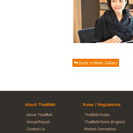
Back to Main Gallery
About ThaiBMA
Rules / Regulations
About ThaiBMA
ThaiBMA Rules
Annual Report
ThaiBMA Rules (English)
Contact Us
Market Convention