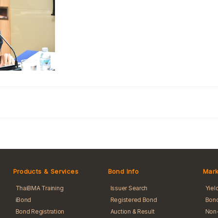
Products & Services
Bond Info
Mark
ThaiBMA Training
Issuer Search
Yiel
iBond
Registered Bond
Bond
Bond Registration
Auction & Result
Non-