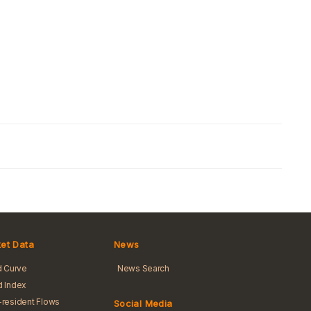
et Data
News
d Curve
News Search
 Index
resident Flows
Social Media