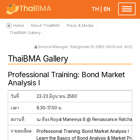
TH
|
EN
Toggle
navigatio
Home
About ThaiBMA
Press & Media
ThaiBMA Gallery
Service Manager : Rangsinee (0-2655-6000 ext. 402)
ThaiBMA Gallery
Professional Training: Bond Market
Analysis I
วันที่
22-23 มิถุนายน 2560
เวลา
8.30-17.00 น.
สถานที่
ณ ห้อง Royal Maneeya B @ Renaissance Ratchapra
รายละเอียด
Professional Training: Bond Market Analysis I
Learn the Basics of Bond Analysis & Market Prac