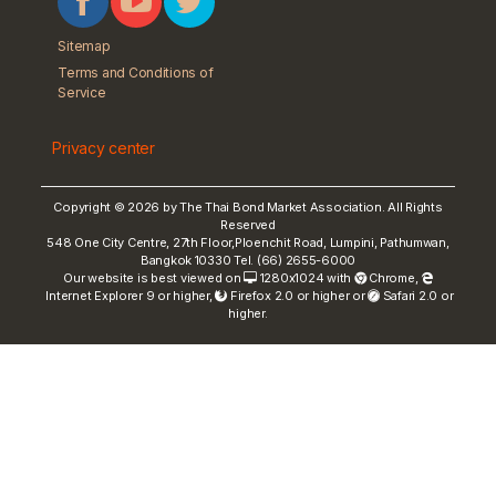
Sitemap
Terms and Conditions of
Service
Privacy center
Copyright © 2026 by The Thai Bond Market Association. All Rights
Reserved
548 One City Centre, 27th Floor,Ploenchit Road, Lumpini, Pathumwan,
Bangkok 10330 Tel. (66) 2655-6000
Our website is best viewed on
1280x1024 with
Chrome
,
Internet Explorer 9 or higher,
Firefox 2.0 or higher or
Safari 2.0 or
higher.