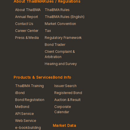
About ThaiBMA
Rules / Regulations
About ThaiBMA
ThaiBMA Rules
Annual Report
ThaiBMA Rules (English)
Contact Us
Market Convention
Career Center
Tax
Press & Media
Regulatory Framework
Bond Trader
Client Complaint &
Arbitration
Hearing and Survey
Products & Services
Bond Info
ThaiBMA Training
Issuer Search
iBond
Registered Bond
Bond Registration
Auction & Result
MeBond
Corporate
Calendar
API Service
Web Service
Market Data
e-bookbuilding