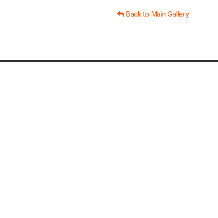
Back to Main Gallery
About ThaiBMA
Rules / Regulations
About ThaiBMA
ThaiBMA Rules
Annual Report
ThaiBMA Rules (English)
Contact Us
Market Convention
Career Center
Tax
Press & Media
Regulatory Framework
Bond Trader
Client Complaint & Arbitrat
Hearing and Survey