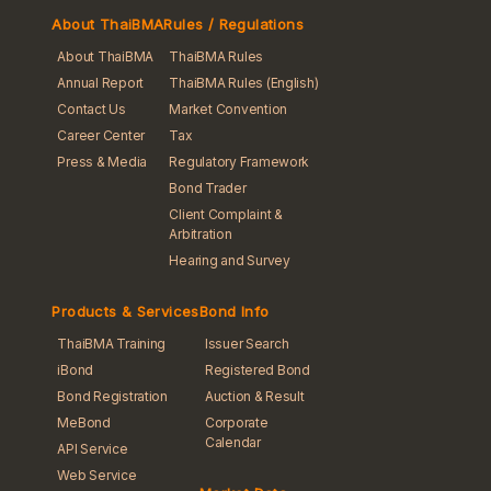
About ThaiBMA
Rules / Regulations
About ThaiBMA
ThaiBMA Rules
Annual Report
ThaiBMA Rules (English)
Contact Us
Market Convention
Career Center
Tax
Press & Media
Regulatory Framework
Bond Trader
Client Complaint &
Arbitration
Hearing and Survey
Products & Services
Bond Info
ThaiBMA Training
Issuer Search
iBond
Registered Bond
Bond Registration
Auction & Result
MeBond
Corporate
Calendar
API Service
Web Service