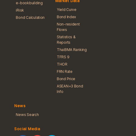
Market Data
e-bookbuilding
Yield Curve
iRisk
Bond Index
Bond Calculation
Non-resident
Flows
Statistics &
Reports
ThaiBMA Ranking
TFRS 9
THOR
FRN Rate
Bond Price
ASEAN+3 Bond
Info
News
News Search
Social Media