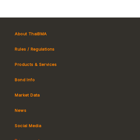
About ThaiBMA
Rules / Regulations
Products & Services
Bond Info
Market Convention
Tax
Market Data
MeBond
Yield Curve
News
Social Media
Non-resident Flows
e-bookbuilding