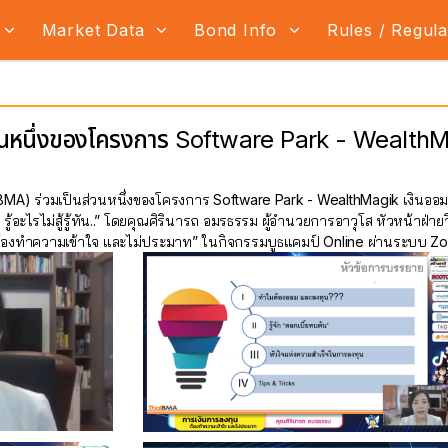
Market Data
Bond Info
Rules / Regul
วนหนึ่งของโครงการ Software Park - WealthM
) ร่วมเป็นส่วนหนึ่งของโครงการ Software Park - WealthMagik เงินออมสร
รู้อะไรไม่สู้รู้ทัน..” โดยคุณศิรินารถ อมรธรรม ผู้อำนวยการอาวุโส หัวหน้าฝ
้องทำความเข้าใจ และไม่ประมาท” ในกิจกรรมบูธแคมป์ Online ผ่านระบบ Zoom