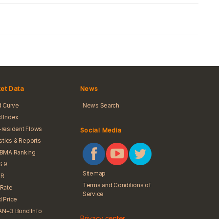
et Data
News
d Curve
News Search
 Index
resident Flows
Social Media
istics & Reports
iBMA Ranking
S 9
Sitemap
R
Terms and Conditions of
Rate
Service
 Price
N+3 Bond Info
Privacy center