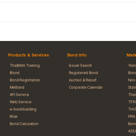
Products & Services
Bond Info
Mark
ThaiBMA Training
Issuer Search
Yiel
iBond
Registered Bond
Bond
Bond Registration
Auction & Result
Non-
MeBond
Corporate Calendar
Stat
API Service
Tha
Web Service
TFR
e-bookbuilding
THO
iRisk
FRN 
Bond Calculation
Bond
ASEA