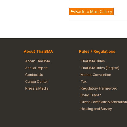
Back to Main Gallery
About ThaiBMA
Rules / Regulations
About ThaiBMA
ThaiBMA Rules
Annual Report
ThaiBMA Rules (English)
Contact Us
Market Convention
Career Center
Tax
Press & Media
Regulatory Framework
Bond Trader
Client Complaint & Arbitration
Hearing and Survey