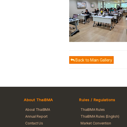
Back to Main Gallery
About ThaiBMA
Rules / Regulations
About ThaiBMA
ThaiBMA Rules
Annual Report
ThaiBMA Rules (English)
Contact Us
Market Convention