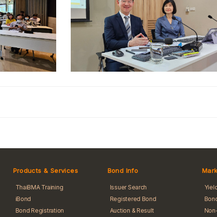
Products & Services
Bond Info
Mark
ThaiBMA Training
Issuer Search
Yiel
iBond
Registered Bond
Bond
Bond Registration
Auction & Result
Non-