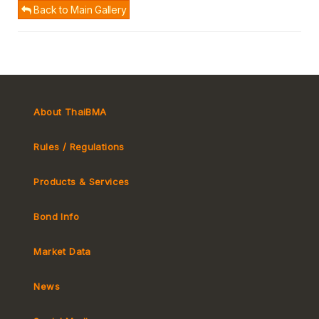
Back to Main Gallery
About ThaiBMA
Rules / Regulations
Products & Services
Bond Info
Market Convention
Tax
Market Data
MeBond
Yield Curve
News