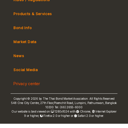
Products & Services
Bond Info
Market Convention
Tax
Market Data
MeBond
Yield Curve
News
Social Media
Non-resident Flows
e-bookbuilding
Privacy center
Copyright © 2026 by The Thai Bond Market Association. All Rights Reserved
548 One City Centre, 27th Floor,Ploenchit Road, Lumpini, Pathumwan, Bangkok
10330 Tel. (66) 2655-6000
FRN Rate
Our website is best viewed on
1280x1024 with
Chrome
,
Internet Explorer
9 or higher,
Firefox 2.0 or higher or
Safari 2.0 or higher.
Bond Price