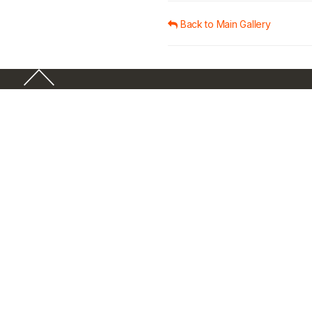
Back to Main Gallery
About ThaiBMA
About ThaiBMA
Annual Report
Contact Us
Career Center
Press & Media
Rules / Regulations
ThaiBMA Rules
ThaiBMA Rules (English)
Market Convention