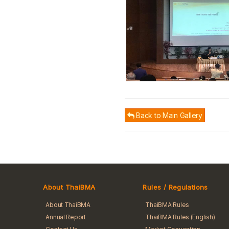
Back to Main Gallery
About ThaiBMA
Rules / Regulations
About ThaiBMA
ThaiBMA Rules
Annual Report
ThaiBMA Rules (English)