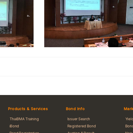
Products & Services
Bond Info
Mark
ThaiBMA Training
Issuer Search
Yiel
iBond
Registered Bond
Bond