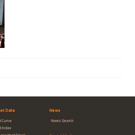
et Data
News
d Curve
News Search
 Index