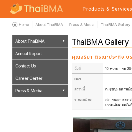
Products & Service
Home
About ThaiBMA
Press & Media
ThaiBMA Gallery
ThaiBMA Gallery
About ThaiBMA
Annual Report
คุณอริยา ติรณะประกิจ บ
Contact Us
วันที่
10 พฤษภาคม 25
Career Center
เวลา
สถานที่
ณ ชุมนุมสหกรณ์อ
Press & Media
รายละเอียด
สมาคมตลาดตราสาร
สหกรณ์ออมทรัพย