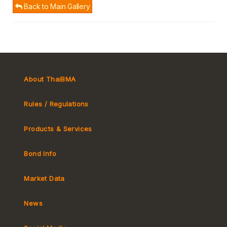
Back to Main Gallery
About ThaiBMA
Rules / Regulations
Products & Services
Bond Info
Market Convention
Tax
Market Data
MeBond
Yield Curve
News