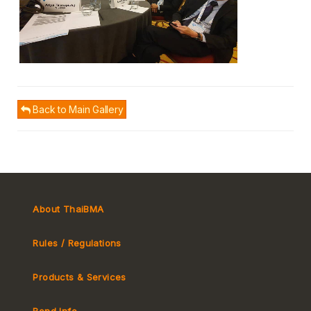
Back to Main Gallery
About ThaiBMA
Rules / Regulations
Products & Services
Bond Info