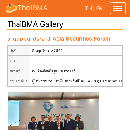
TH
|
EN
Toggle
navigatio
ThaiBMA Gallery
งานสัมมนาประจำปี Asia Securities Forum
วันที่
5 พฤศจิกายน 2562
เวลา
สถานที่
ณ เมืองอิสตันบูล ประเทศตุรกี
รายละเอียด
ผู้บริหารสมาคมบริษัทหลักทรัพย์ไทย (ASCO) และ สมาคมตลาดตรา