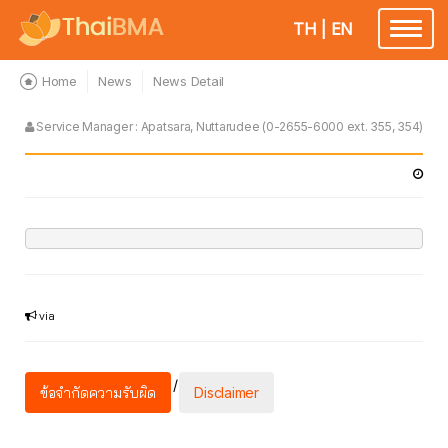
TH
|
EN
Toggle
navigatio
Home
News
News Detail
Service Manager : Apatsara, Nuttarudee (0-2655-6000 ext. 355, 354)
via
/
ข้อจำกัดความรับผิด
Disclaimer