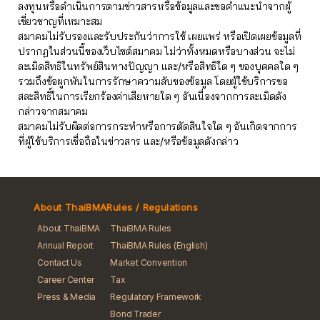
ลงทุนหรือดำเนินการตามข่าวสารหรือข้อมูลและขอคำแนะนำจากผู้
เชี่ยวชาญที่เหมาะสม
สมาคมไม่รับรองและรับประกันว่าการใช้ เผยแพร่ หรือเปิดเผยข้อมูลที่
ปรากฏในส่วนนี้ของเว็บไซต์สมาคม ไม่ว่าทั้งหมดหรือบางส่วน จะไม่
ละเมิดสิทธิในทรัพย์สินทางปัญญา และ/หรือสิทธิใด ๆ ของบุคคลใด ๆ
รวมถึงข้อผูกพันในการรักษาความลับของข้อมูล โดยผู้ใช้บริการขอ
สละสิทธิ์ในการเรียกร้องค่าเสียหายใด ๆ อันเนื่องจากการละเมิดดัง
กล่าวจากสมาคม
สมาคมไม่รับผิดต่อการกระทำหรือการตัดสินใจใด ๆ อันเกิดจากการ
ที่ผู้ใช้บริการเชื่อถือในข่าวสาร และ/หรือข้อมูลดังกล่าว
About ThaiBMA
Rules / Regulations
About ThaiBMA
ThaiBMA Rules
Annual Report
ThaiBMA Rules (English)
Contact Us
Market Convention
Career Center
Tax
Press & Media
Regulatory Framework
Bond Trader