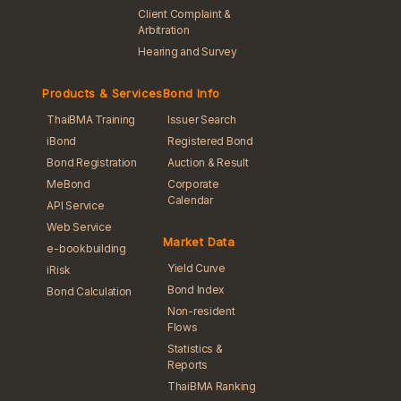
Client Complaint &
Arbitration
Hearing and Survey
Products & Services
Bond Info
ThaiBMA Training
Issuer Search
iBond
Registered Bond
Bond Registration
Auction & Result
MeBond
Corporate
Calendar
API Service
Web Service
Market Data
e-bookbuilding
Yield Curve
iRisk
Bond Index
Bond Calculation
Non-resident
Flows
Statistics &
Reports
ThaiBMA Ranking