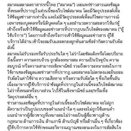
สมาคมตลาดตราสารหนี้ไทย (“สมาคม”) เผยแพร่ข่าวสารและข้อมูล
ทั้งหมดที่ปรากฏในส่วนนี้ของเว็บไซต์สมาคม โดยมีวัตถุประสงค์เพื่อ
ให้ข้อมูลข่าวสารเท่านั้น และไม่มีวัตถุประสงค์เพื่อแก้ไขสถานการณ์
เฉพาะของบุคคลหรือนิติบุคคลใด ๆ และอำนวยความสะดวกให้แก่ผู้
เข้าถึงหรือเข้าใช้ข้อมูลและข่าวสารที่ปรากฏบนเว็บไซต์ของสมาคม (“ผู้
ใช้บริการ”) โดยการเข้าถึงหรือการเข้าใช้ข้อมูลและข่าวสาร ผู้ใช้
บริการได้อ่าน เข้าใจยอมรับและตกลงผูกพันตามข้อจำกัดความรับผิด
ดังนี้
สมาคมไม่รับรองหรือรับประกันใด ๆ ไม่ว่าโดยชัดแจ้งหรือโดยปริยาย
ถึงเนื้อหา ความครบถ้วน ถูกต้องเหมาะสม ความเป็นปัจจุบัน ความ
สมบูรณ์ หรือความสามารถเชิงพาณิชย์ รวมถึงความเหมาะสมในการ
ใช้งานของข้อมูลและข่าวสารที่ปรากฏ และสมาคมไม่ตกลงและยินยอม
รับผิดในค่าใช้จ่าย ความเสียหาย หรือความรับผิดใด ๆ ซึ่งเกิดขึ้นอัน
เนื่องมาจากผู้ใช้บริการนำข้อมูลที่ปรากฏในส่วนนี้ของเว็บไซต์สมาคม
ไม่ว่าทั้งหมดหรือบางส่วน ไปใช้ในเชิงพาณิชย์ และ/หรือเพื่อ
วัตถุประสงค์อื่น ๆ
ข่าวสารและข้อมูลที่ปรากฏในส่วนนี้ของเว็บไซต์สมาคม จะไม่ถูก
ตีความว่าเป็นรูปแบบของคำแนะนำใด ๆ และจะไม่ถูกใช้แทนคำ
แนะนำจากผู้เชี่ยวชาญที่เหมาะสมไม่ว่าจะเป็นผู้เชี่ยวชาญด้าน
กฎหมาย ด้านการเงิน ด้านภาษี ด้านบัญชี หรือด้านอื่น ๆ ที่เกี่ยวข้อง
ผู้ใช้บริการควรใช้ทักษะและวิจารณญาณของตนเองในการตัดสินใจ