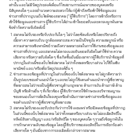
เท่านั้น และไม่มีวัตถุประสงค์เพื่อแก้ไขสถานการณ์เฉพาะของบุคคลหรือ
นิติบุคคลใด ๆ และอำนวยความสะดวกให้แก่ผู้เข้าถึงหรือเข้าใช้ข้อมูลและ
ข่าวสารที่ปรากฏบนเว็บไซต์ของสมาคม (“ผู้ใช้บริการ”) โดยการเข้าถึงหรือการ
เข้าใช้ข้อมูลและข่าวสาร ผู้ใช้บริการได้อ่าน เข้าใจยอมรับและตกลงผูกพันตาม
ข้อจำกัดความรับผิดดังนี้
สมาคมไม่รับรองหรือรับประกันใด ๆ ไม่ว่าโดยชัดแจ้งหรือโดยปริยายถึง
เนื้อหา ความครบถ้วน ถูกต้องเหมาะสม ความเป็นปัจจุบัน ความสมบูรณ์ หรือ
ความสามารถเชิงพาณิชย์ รวมถึงความเหมาะสมในการใช้งานของข้อมูลและ
ข่าวสารที่ปรากฏ และสมาคมไม่ตกลงและยินยอมรับผิดในค่าใช้จ่าย ความ
เสียหาย หรือความรับผิดใด ๆ ซึ่งเกิดขึ้นอันเนื่องมาจากผู้ใช้บริการนำข้อมูลที่
ปรากฏในส่วนนี้ของเว็บไซต์สมาคม ไม่ว่าทั้งหมดหรือบางส่วน ไปใช้ในเชิง
พาณิชย์ และ/หรือเพื่อวัตถุประสงค์อื่น ๆ
ข่าวสารและข้อมูลที่ปรากฏในส่วนนี้ของเว็บไซต์สมาคม จะไม่ถูกตีความว่า
เป็นรูปแบบของคำแนะนำใด ๆ และจะไม่ถูกใช้แทนคำแนะนำจากผู้เชี่ยวชาญ
ที่เหมาะสมไม่ว่าจะเป็นผู้เชี่ยวชาญด้านกฎหมาย ด้านการเงิน ด้านภาษี ด้าน
บัญชี หรือด้านอื่น ๆ ที่เกี่ยวข้อง ผู้ใช้บริการควรใช้ทักษะและวิจารณญาณ
ของตนเองในการตัดสินใจลงทุนหรือดำเนินการตามข่าวสารหรือข้อมูลและ
ขอคำแนะนำจากผู้เชี่ยวชาญที่เหมาะสม
สมาคมไม่รับรองและรับประกันว่าการใช้ เผยแพร่ หรือเปิดเผยข้อมูลที่ปรากฏ
ในส่วนนี้ของเว็บไซต์สมาคม ไม่ว่าทั้งหมดหรือบางส่วน จะไม่ละเมิดสิทธิใน
ทรัพย์สินทางปัญญา และ/หรือสิทธิใด ๆ ของบุคคลใด ๆ รวมถึงข้อผูกพันใน
การรักษาความลับของข้อมูล โดยผู้ใช้บริการขอสละสิทธิ์ในการเรียกร้องค่า
เสียหายใด ๆ อันเนื่องจากการละเมิดดังกล่าวจากสมาคม