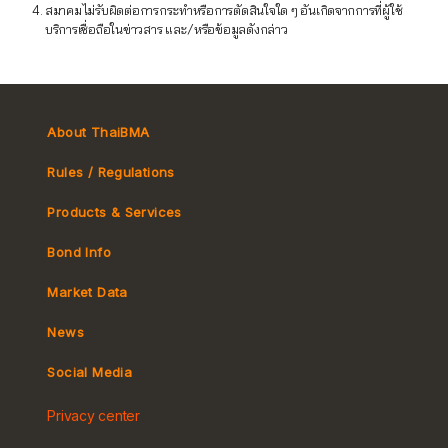
สมาคมไม่รับผิดต่อการกระทำหรือการตัดสินใจใด ๆ อันเกิดจากการที่ผู้ใช้
บริการเชื่อถือในข่าวสาร และ/หรือข้อมูลดังกล่าว
About ThaiBMA
Rules / Regulations
Products & Services
Bond Info
Market Convention
Market Data
Tax
Yield Curve
News
MeBond
Social Media
Non-resident Flows
Privacy center
e-bookbuilding