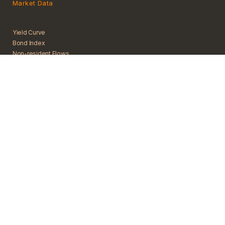
Market Data
Yield Curve
Bond Index
Non-resident Flows
Statistics & Reports
ThaiBMA Ranking
TFRS 9
THOR
FRN Rate
Bond Price
ASEAN+3 Bond Info
News
News Search
Social Media