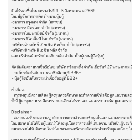
เปิดให้จองซื้อในระหว่างวันที่ 3 - 5 สิงหาคม พ.ศ.2569

โดยมีผู้จัดการการจัดจำหน่ายหุ้นกู้   

-ธนาคาร กรุงเทพ จำกัด (มหาชน)

-ธนาคารกสิกรไทย จำกัด (มหาชน)

-ธนาคารไทยพาณิชย์ จำกัด (มหาชน)

-ธนาคาร ซีไอเอ็มบี ไทย จำกัด (มหาชน)

-บริษัทหลักทรัพย์ เกียรตินาคินภัทร จำกัด (มหาชน)

-บริษัทหลักทรัพย์ เอเซีย พลัส จำกัด 

และ บริษัทหลักทรัพย์ เอเซีย พลัส จำกัด  เป็นผู้แทนผู้ถือหุ้นกู้ 

 จัดอันดับความน่าเชื่อถือโดย บริษัท ทริสเรทติ้ง จำกัด เมื่อวันที่ 27 พฤษภาคม 2026
 - องค์กรจัดอันดับความน่าเชื่อถืออยู่ที่ BBB+

 - หุ้นกู้จัดอันดับความน่าเชื่อถืออยู่ที่ BBB+

คำเตือน:

   การลงทุนมีความเสี่ยง ผู้ลงทุนควรศึกษาและทำความเข้าใจข้อมูลและรายละเอียดเ
ทั้งนี้ ผู้ลงทุนสามารถศึกษารายละเอียดได้จากแบบแสดงรายการข้อมูลและร่างหนังสือช
Disclaimer:

   สมาคมไม่รับรองความถูกต้องความครบถ้วนของข้อมูลในแบบแสดงรายการข้อมูลการเส
โดยสมาคมไม่ได้เป็นผู้แนะนำให้ลงทุนในตราสารหนี้ที่เสนอขาย หรือเป็นผู้ประกันรา
สมาคมจะไม่รับผิดชอบไม่ว่าโดยทางตรงหรือทางอ้อมต่อท่านหรือบุคคลใด ๆ ในความสู
หมายเหตุ: ข่าวนี้เป็นเพียงการคาดคะเน บริษัทอยู่ระหว่างการยื่นแบบแสดงรายการข้อม