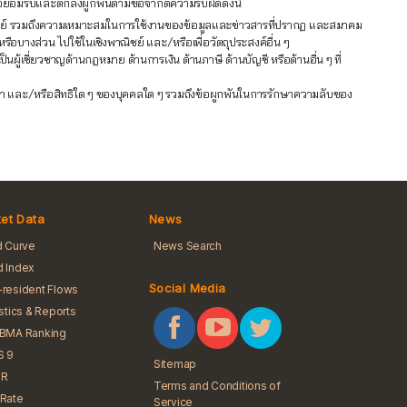
ข้าใจยอมรับและตกลงผูกพันตามข้อจำกัดความรับผิดดังนี้
าณิชย์ รวมถึงความเหมาะสมในการใช้งานของข้อมูลและข่าวสารที่ปรากฏ และสมาคม
หรือบางส่วน ไปใช้ในเชิงพาณิชย์ และ/หรือเพื่อวัตถุประสงค์อื่น ๆ
้เชี่ยวชาญด้านกฎหมาย ด้านการเงิน ด้านภาษี ด้านบัญชี หรือด้านอื่น ๆ ที่
ัญญา และ/หรือสิทธิใด ๆ ของบุคคลใด ๆ รวมถึงข้อผูกพันในการรักษาความลับของ
et Data
News
d Curve
News Search
 Index
Social Media
resident Flows
istics & Reports
iBMA Ranking
S 9
Sitemap
R
Terms and Conditions of
Rate
Service