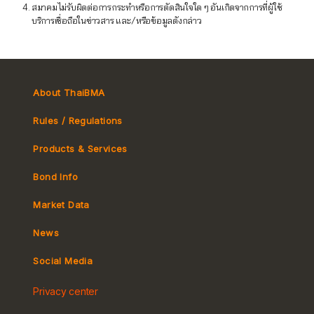
สมาคมไม่รับผิดต่อการกระทำหรือการตัดสินใจใด ๆ อันเกิดจากการที่ผู้ใช้
บริการเชื่อถือในข่าวสาร และ/หรือข้อมูลดังกล่าว
About ThaiBMA
Rules / Regulations
Products & Services
Bond Info
Market Convention
Market Data
Tax
Yield Curve
News
MeBond
Social Media
Non-resident Flows
Privacy center
e-bookbuilding