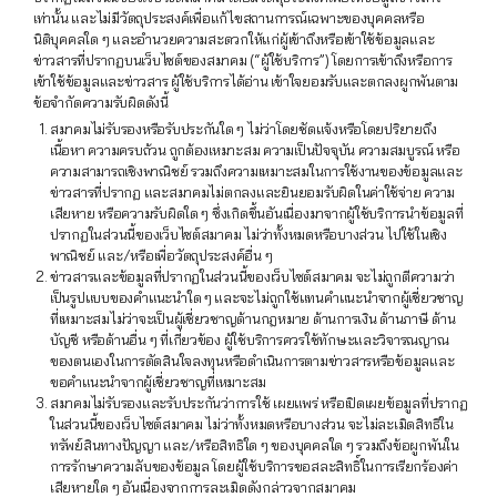
เท่านั้น และไม่มีวัตถุประสงค์เพื่อแก้ไขสถานการณ์เฉพาะของบุคคลหรือ
นิติบุคคลใด ๆ และอำนวยความสะดวกให้แก่ผู้เข้าถึงหรือเข้าใช้ข้อมูลและ
ข่าวสารที่ปรากฏบนเว็บไซต์ของสมาคม (“ผู้ใช้บริการ”) โดยการเข้าถึงหรือการ
เข้าใช้ข้อมูลและข่าวสาร ผู้ใช้บริการได้อ่าน เข้าใจยอมรับและตกลงผูกพันตาม
ข้อจำกัดความรับผิดดังนี้
สมาคมไม่รับรองหรือรับประกันใด ๆ ไม่ว่าโดยชัดแจ้งหรือโดยปริยายถึง
เนื้อหา ความครบถ้วน ถูกต้องเหมาะสม ความเป็นปัจจุบัน ความสมบูรณ์ หรือ
ความสามารถเชิงพาณิชย์ รวมถึงความเหมาะสมในการใช้งานของข้อมูลและ
ข่าวสารที่ปรากฏ และสมาคมไม่ตกลงและยินยอมรับผิดในค่าใช้จ่าย ความ
เสียหาย หรือความรับผิดใด ๆ ซึ่งเกิดขึ้นอันเนื่องมาจากผู้ใช้บริการนำข้อมูลที่
ปรากฏในส่วนนี้ของเว็บไซต์สมาคม ไม่ว่าทั้งหมดหรือบางส่วน ไปใช้ในเชิง
พาณิชย์ และ/หรือเพื่อวัตถุประสงค์อื่น ๆ
ข่าวสารและข้อมูลที่ปรากฏในส่วนนี้ของเว็บไซต์สมาคม จะไม่ถูกตีความว่า
เป็นรูปแบบของคำแนะนำใด ๆ และจะไม่ถูกใช้แทนคำแนะนำจากผู้เชี่ยวชาญ
ที่เหมาะสมไม่ว่าจะเป็นผู้เชี่ยวชาญด้านกฎหมาย ด้านการเงิน ด้านภาษี ด้าน
บัญชี หรือด้านอื่น ๆ ที่เกี่ยวข้อง ผู้ใช้บริการควรใช้ทักษะและวิจารณญาณ
ของตนเองในการตัดสินใจลงทุนหรือดำเนินการตามข่าวสารหรือข้อมูลและ
ขอคำแนะนำจากผู้เชี่ยวชาญที่เหมาะสม
สมาคมไม่รับรองและรับประกันว่าการใช้ เผยแพร่ หรือเปิดเผยข้อมูลที่ปรากฏ
ในส่วนนี้ของเว็บไซต์สมาคม ไม่ว่าทั้งหมดหรือบางส่วน จะไม่ละเมิดสิทธิใน
ทรัพย์สินทางปัญญา และ/หรือสิทธิใด ๆ ของบุคคลใด ๆ รวมถึงข้อผูกพันใน
การรักษาความลับของข้อมูล โดยผู้ใช้บริการขอสละสิทธิ์ในการเรียกร้องค่า
เสียหายใด ๆ อันเนื่องจากการละเมิดดังกล่าวจากสมาคม