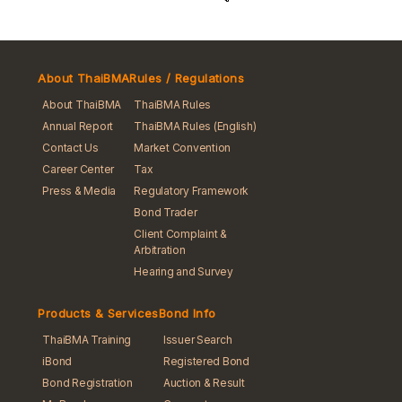
About ThaiBMA
Rules / Regulations
About ThaiBMA
ThaiBMA Rules
Annual Report
ThaiBMA Rules (English)
Contact Us
Market Convention
Career Center
Tax
Press & Media
Regulatory Framework
Bond Trader
Client Complaint &
Arbitration
Hearing and Survey
Products & Services
Bond Info
ThaiBMA Training
Issuer Search
iBond
Registered Bond
Bond Registration
Auction & Result