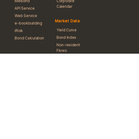
MeBond
Corporate
Calendar
API Service
Web Service
Market Data
e-bookbuilding
Yield Curve
iRisk
Bond Index
Bond Calculation
Non-resident
Flows
Statistics &
Reports
ThaiBMA Ranking
TFRS 9
THOR
FRN Rate
Bond Price
ASEAN+3 Bond
Info
News
News Search