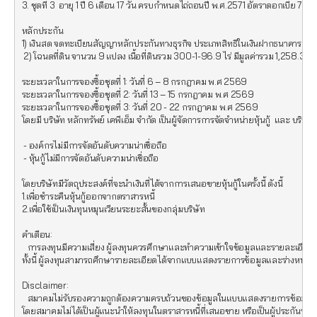
3. ชุดที่ 3  อายุ 1 ปี 6 เดือน 17 วัน ครบกำหนดไถ่ถอนปี พ.ศ.2571 อัตราดอกเบี้ย 7.30
หลักประกัน

1) เงินสด จดทะเบียนสัญญาหลักประกันทางธุรกิจ ประเภทสิทธิในเงินฝากธนาคาร ดำรงอ
 2) โฉนดที่ดิน จานวน 9 แปลง เนื้อที่ดินรวม 300-1-96.9 ไร่ มีมูลค่ารวม 1,258.38 ล
ระยะเวลาในการจองซื้อชุดที่ 1: วันที่ 6 – 8 กรกฎาคม พ.ศ 2569 

ระยะเวลาในการจองซื้อชุดที่ 2: วันที่ 13 – 15 กรกฎาคม พ.ศ 2569 

ระยะเวลาในการจองซื้อชุดที่ 3: วันที่ 20 - 22 กรกฎาคม พ.ศ 2569  

โดยมี บริษัท หลักทรัพย์ เคพีเอ็ม จำกัด เป็นผู้จัดการการจัดจำหน่ายหุ้นกู้  และ บริษัท หลั
 - องค์กรไม่มีการจัดอันดับความน่าเชื่อถือ

 - หุ้นกู้ไม่มีการจัดอันดับความน่าเชื่อถือ

โดยบริษัทมีวัตถุประสงค์ที่จะนำเงินที่ได้จากการเสนอขายหุ้นกู้ในครั้งนี้ ดังนี้

1.เพื่อชำระคืนหุ้นกู้ออกจากตราสารหนี้

2.เพื่อใช้เป็นเงินทุนหมุนเวียนระยะสั้นของกลุ่มบริษัท

คำเตือน:

   การลงทุนมีความเสี่ยง ผู้ลงทุนควรศึกษาและทำความเข้าใจข้อมูลและรายละเอียดเก
ทั้งนี้ ผู้ลงทุนสามารถศึกษารายละเอียดได้จากแบบแสดงรายการข้อมูลและร่างหนังสือชี
Disclaimer:

   สมาคมไม่รับรองความถูกต้องความครบถ้วนของข้อมูลในแบบแสดงรายการข้อมูลการเสน
โดยสมาคมไม่ได้เป็นผู้แนะนำให้ลงทุนในตราสารหนี้ที่เสนอขาย หรือเป็นผู้ประกันราค