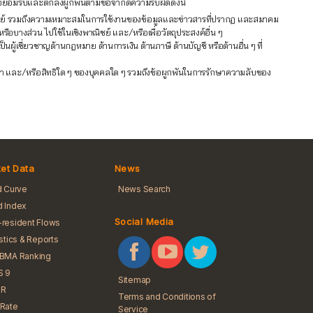
ข้าใจยอมรับและตกลงผูกพันตามข้อจำกัดความรับผิดดังนี้
าณิชย์ รวมถึงความเหมาะสมในการใช้งานของข้อมูลและข่าวสารที่ปรากฏ และสมาคม
หรือบางส่วน ไปใช้ในเชิงพาณิชย์ และ/หรือเพื่อวัตถุประสงค์อื่น ๆ
้เชี่ยวชาญด้านกฎหมาย ด้านการเงิน ด้านภาษี ด้านบัญชี หรือด้านอื่น ๆ ที่
ัญญา และ/หรือสิทธิใด ๆ ของบุคคลใด ๆ รวมถึงข้อผูกพันในการรักษาความลับของ
et Data
News
d Curve
News Search
 Index
Social Media
resident Flows
istics & Reports
iBMA Ranking
S 9
Sitemap
R
Terms and Conditions of
Rate
Service