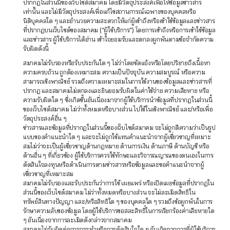
ปรากฏในส่วนนี้ของเว็บไซต์สมาคม โดยมีวัตถุประสงค์เพื่อให้ข้อมูลข่าวสาร
เท่านั้น และไม่มีวัตถุประสงค์เพื่อแก้ไขสถานการณ์เฉพาะของบุคคลหรือ
นิติบุคคลใด ๆ และอำนวยความสะดวกให้แก่ผู้เข้าถึงหรือเข้าใช้ข้อมูลและข่าวสาร
ที่ปรากฏบนเว็บไซต์ของสมาคม (“ผู้ใช้บริการ”) โดยการเข้าถึงหรือการเข้าใช้ข้อมูล
และข่าวสาร ผู้ใช้บริการได้อ่าน เข้าใจยอมรับและตกลงผูกพันตามข้อจำกัดความ
รับผิดดังนี้
สมาคมไม่รับรองหรือรับประกันใด ๆ ไม่ว่าโดยชัดแจ้งหรือโดยปริยายถึงเนื้อหา
ความครบถ้วน ถูกต้องเหมาะสม ความเป็นปัจจุบัน ความสมบูรณ์ หรือความ
สามารถเชิงพาณิชย์ รวมถึงความเหมาะสมในการใช้งานของข้อมูลและข่าวสารที่
ปรากฏ และสมาคมไม่ตกลงและยินยอมรับผิดในค่าใช้จ่าย ความเสียหาย หรือ
ความรับผิดใด ๆ ซึ่งเกิดขึ้นอันเนื่องมาจากผู้ใช้บริการนำข้อมูลที่ปรากฏในส่วนนี้
ของเว็บไซต์สมาคม ไม่ว่าทั้งหมดหรือบางส่วน ไปใช้ในเชิงพาณิชย์ และ/หรือเพื่อ
วัตถุประสงค์อื่น ๆ
ข่าวสารและข้อมูลที่ปรากฏในส่วนนี้ของเว็บไซต์สมาคม จะไม่ถูกตีความว่าเป็นรูป
แบบของคำแนะนำใด ๆ และจะไม่ถูกใช้แทนคำแนะนำจากผู้เชี่ยวชาญที่เหมาะ
สมไม่ว่าจะเป็นผู้เชี่ยวชาญด้านกฎหมาย ด้านการเงิน ด้านภาษี ด้านบัญชี หรือ
ด้านอื่น ๆ ที่เกี่ยวข้อง ผู้ใช้บริการควรใช้ทักษะและวิจารณญาณของตนเองในการ
ตัดสินใจลงทุนหรือดำเนินการตามข่าวสารหรือข้อมูลและขอคำแนะนำจากผู้
เชี่ยวชาญที่เหมาะสม
สมาคมไม่รับรองและรับประกันว่าการใช้ เผยแพร่ หรือเปิดเผยข้อมูลที่ปรากฏใน
ส่วนนี้ของเว็บไซต์สมาคม ไม่ว่าทั้งหมดหรือบางส่วน จะไม่ละเมิดสิทธิใน
ทรัพย์สินทางปัญญา และ/หรือสิทธิใด ๆ ของบุคคลใด ๆ รวมถึงข้อผูกพันในการ
รักษาความลับของข้อมูล โดยผู้ใช้บริการขอสละสิทธิ์ในการเรียกร้องค่าเสียหายใด
ๆ อันเนื่องจากการละเมิดดังกล่าวจากสมาคม
สมาคมไม่รับผิดต่อการกระทำหรือการตัดสินใจใด ๆ อันเกิดจากการที่ผู้ใช้บริการ