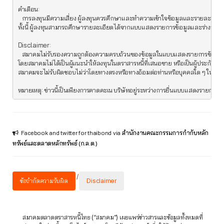
คำเตือน:

   การลงทุนมีความเสี่ยง ผู้ลงทุนควรศึกษาและทำความเข้าใจข้อมูลและรายละเอียดเ
ทั้งนี้ ผู้ลงทุนสามารถศึกษารายละเอียดได้จากแบบแสดงรายการข้อมูลและร่างหนังสือช
Disclaimer:

   สมาคมไม่รับรองความถูกต้องความครบถ้วนของข้อมูลในแบบแสดงรายการข้อมูลการเส
โดยสมาคมไม่ได้เป็นผู้แนะนำให้ลงทุนในตราสารหนี้ที่เสนอขาย หรือเป็นผู้ประกันรา
สมาคมจะไม่รับผิดชอบไม่ว่าโดยทางตรงหรือทางอ้อมต่อท่านหรือบุคคลใด ๆ ในความสู
หมายเหตุ: ข่าวนี้เป็นเพียงการคาดคะเน บริษัทอยู่ระหว่างการยื่นแบบแสดงรายการข้อม
Facebook and twitter for thaibond
via
สำนักงานคณะกรรมการกำกับหลัก
ทรัพย์และตลาดหลักทรัพย์ (ก.ล.ต.)
/
ข้อจำกัดความรับผิด
Disclaimer
สมาคมตลาดตราสารหนี้ไทย (“สมาคม”) เผยแพร่ข่าวสารและข้อมูลทั้งหมดที่