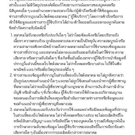
เท่านั้น และไม่มีวัตถุประสงค์เพื่อแก้ไขสถานการณ์เฉพาะของบุคคลหรือ
นิติบุคคลใด ๆ และอำนวยความสะดวกให้แก่ผู้เข้าถึงหรือเข้าใช้ข้อมูลและ
ข่าวสารที่ปรากฏบนเว็บไซต์ของสมาคม (“ผู้ใช้บริการ”) โดยการเข้าถึงหรือการ
เข้าใช้ข้อมูลและข่าวสาร ผู้ใช้บริการได้อ่าน เข้าใจยอมรับและตกลงผูกพันตาม
ข้อจำกัดความรับผิดดังนี้
สมาคมไม่รับรองหรือรับประกันใด ๆ ไม่ว่าโดยชัดแจ้งหรือโดยปริยายถึง
เนื้อหา ความครบถ้วน ถูกต้องเหมาะสม ความเป็นปัจจุบัน ความสมบูรณ์ หรือ
ความสามารถเชิงพาณิชย์ รวมถึงความเหมาะสมในการใช้งานของข้อมูลและ
ข่าวสารที่ปรากฏ และสมาคมไม่ตกลงและยินยอมรับผิดในค่าใช้จ่าย ความ
เสียหาย หรือความรับผิดใด ๆ ซึ่งเกิดขึ้นอันเนื่องมาจากผู้ใช้บริการนำข้อมูลที่
ปรากฏในส่วนนี้ของเว็บไซต์สมาคม ไม่ว่าทั้งหมดหรือบางส่วน ไปใช้ในเชิง
พาณิชย์ และ/หรือเพื่อวัตถุประสงค์อื่น ๆ
ข่าวสารและข้อมูลที่ปรากฏในส่วนนี้ของเว็บไซต์สมาคม จะไม่ถูกตีความว่า
เป็นรูปแบบของคำแนะนำใด ๆ และจะไม่ถูกใช้แทนคำแนะนำจากผู้เชี่ยวชาญ
ที่เหมาะสมไม่ว่าจะเป็นผู้เชี่ยวชาญด้านกฎหมาย ด้านการเงิน ด้านภาษี ด้าน
บัญชี หรือด้านอื่น ๆ ที่เกี่ยวข้อง ผู้ใช้บริการควรใช้ทักษะและวิจารณญาณ
ของตนเองในการตัดสินใจลงทุนหรือดำเนินการตามข่าวสารหรือข้อมูลและ
ขอคำแนะนำจากผู้เชี่ยวชาญที่เหมาะสม
สมาคมไม่รับรองและรับประกันว่าการใช้ เผยแพร่ หรือเปิดเผยข้อมูลที่ปรากฏ
ในส่วนนี้ของเว็บไซต์สมาคม ไม่ว่าทั้งหมดหรือบางส่วน จะไม่ละเมิดสิทธิใน
ทรัพย์สินทางปัญญา และ/หรือสิทธิใด ๆ ของบุคคลใด ๆ รวมถึงข้อผูกพันใน
การรักษาความลับของข้อมูล โดยผู้ใช้บริการขอสละสิทธิ์ในการเรียกร้องค่า
เสียหายใด ๆ อันเนื่องจากการละเมิดดังกล่าวจากสมาคม