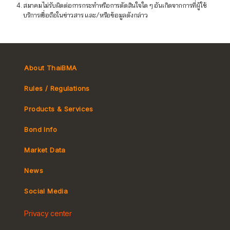
สมาคมไม่รับผิดต่อการกระทำหรือการตัดสินใจใด ๆ อันเกิดจากการที่ผู้ใช้
บริการเชื่อถือในข่าวสาร และ/หรือข้อมูลดังกล่าว
About ThaiBMA
Rules / Regulations
Products & Services
Bond Info
Market Convention
Market Data
Tax
Yield Curve
News
MeBond
Social Media
Non-resident Flows
Privacy center
e-bookbuilding