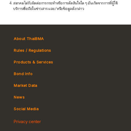
สมาคมไม่รับผิดต่อการกระทำหรือการตัดสินใจใด ๆ อันเกิดจากการที่ผู้ใช้
บริการเชื่อถือในข่าวสาร และ/หรือข้อมูลดังกล่าว
About ThaiBMA
Rules / Regulations
Products & Services
Bond Info
Market Convention
Market Data
Tax
Yield Curve
News
MeBond
Social Media
Non-resident Flows
Privacy center
e-bookbuilding