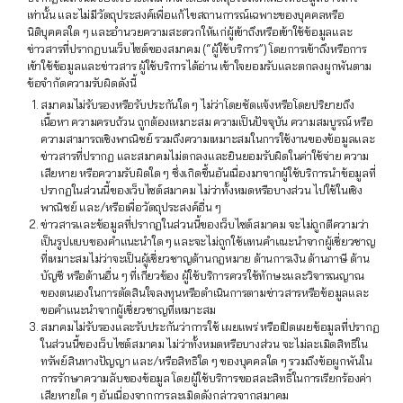
เท่านั้น และไม่มีวัตถุประสงค์เพื่อแก้ไขสถานการณ์เฉพาะของบุคคลหรือ
นิติบุคคลใด ๆ และอำนวยความสะดวกให้แก่ผู้เข้าถึงหรือเข้าใช้ข้อมูลและ
ข่าวสารที่ปรากฏบนเว็บไซต์ของสมาคม (“ผู้ใช้บริการ”) โดยการเข้าถึงหรือการ
เข้าใช้ข้อมูลและข่าวสาร ผู้ใช้บริการได้อ่าน เข้าใจยอมรับและตกลงผูกพันตาม
ข้อจำกัดความรับผิดดังนี้
สมาคมไม่รับรองหรือรับประกันใด ๆ ไม่ว่าโดยชัดแจ้งหรือโดยปริยายถึง
เนื้อหา ความครบถ้วน ถูกต้องเหมาะสม ความเป็นปัจจุบัน ความสมบูรณ์ หรือ
ความสามารถเชิงพาณิชย์ รวมถึงความเหมาะสมในการใช้งานของข้อมูลและ
ข่าวสารที่ปรากฏ และสมาคมไม่ตกลงและยินยอมรับผิดในค่าใช้จ่าย ความ
เสียหาย หรือความรับผิดใด ๆ ซึ่งเกิดขึ้นอันเนื่องมาจากผู้ใช้บริการนำข้อมูลที่
ปรากฏในส่วนนี้ของเว็บไซต์สมาคม ไม่ว่าทั้งหมดหรือบางส่วน ไปใช้ในเชิง
พาณิชย์ และ/หรือเพื่อวัตถุประสงค์อื่น ๆ
ข่าวสารและข้อมูลที่ปรากฏในส่วนนี้ของเว็บไซต์สมาคม จะไม่ถูกตีความว่า
เป็นรูปแบบของคำแนะนำใด ๆ และจะไม่ถูกใช้แทนคำแนะนำจากผู้เชี่ยวชาญ
ที่เหมาะสมไม่ว่าจะเป็นผู้เชี่ยวชาญด้านกฎหมาย ด้านการเงิน ด้านภาษี ด้าน
บัญชี หรือด้านอื่น ๆ ที่เกี่ยวข้อง ผู้ใช้บริการควรใช้ทักษะและวิจารณญาณ
ของตนเองในการตัดสินใจลงทุนหรือดำเนินการตามข่าวสารหรือข้อมูลและ
ขอคำแนะนำจากผู้เชี่ยวชาญที่เหมาะสม
สมาคมไม่รับรองและรับประกันว่าการใช้ เผยแพร่ หรือเปิดเผยข้อมูลที่ปรากฏ
ในส่วนนี้ของเว็บไซต์สมาคม ไม่ว่าทั้งหมดหรือบางส่วน จะไม่ละเมิดสิทธิใน
ทรัพย์สินทางปัญญา และ/หรือสิทธิใด ๆ ของบุคคลใด ๆ รวมถึงข้อผูกพันใน
การรักษาความลับของข้อมูล โดยผู้ใช้บริการขอสละสิทธิ์ในการเรียกร้องค่า
เสียหายใด ๆ อันเนื่องจากการละเมิดดังกล่าวจากสมาคม