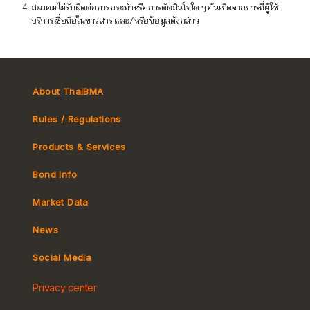
สมาคมไม่รับผิดต่อการกระทำหรือการตัดสินใจใด ๆ อันเกิดจากการที่ผู้ใช้
บริการเชื่อถือในข่าวสาร และ/หรือข้อมูลดังกล่าว
About ThaiBMA
Rules / Regulations
Products & Services
Bond Info
Market Convention
Market Data
Tax
Yield Curve
News
MeBond
Social Media
Non-resident Flows
Privacy center
e-bookbuilding