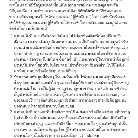
เท่านั้น และไม่มีวัตถุประสงค์เพื่อแก้ไขสถานการณ์เฉพาะของบุคคลหรือ
นิติบุคคลใด ๆ และอำนวยความสะดวกให้แก่ผู้เข้าถึงหรือเข้าใช้ข้อมูลและ
ข่าวสารที่ปรากฏบนเว็บไซต์ของสมาคม (“ผู้ใช้บริการ”) โดยการเข้าถึงหรือการ
เข้าใช้ข้อมูลและข่าวสาร ผู้ใช้บริการได้อ่าน เข้าใจยอมรับและตกลงผูกพันตาม
ข้อจำกัดความรับผิดดังนี้
สมาคมไม่รับรองหรือรับประกันใด ๆ ไม่ว่าโดยชัดแจ้งหรือโดยปริยายถึง
เนื้อหา ความครบถ้วน ถูกต้องเหมาะสม ความเป็นปัจจุบัน ความสมบูรณ์ หรือ
ความสามารถเชิงพาณิชย์ รวมถึงความเหมาะสมในการใช้งานของข้อมูลและ
ข่าวสารที่ปรากฏ และสมาคมไม่ตกลงและยินยอมรับผิดในค่าใช้จ่าย ความ
เสียหาย หรือความรับผิดใด ๆ ซึ่งเกิดขึ้นอันเนื่องมาจากผู้ใช้บริการนำข้อมูลที่
ปรากฏในส่วนนี้ของเว็บไซต์สมาคม ไม่ว่าทั้งหมดหรือบางส่วน ไปใช้ในเชิง
พาณิชย์ และ/หรือเพื่อวัตถุประสงค์อื่น ๆ
ข่าวสารและข้อมูลที่ปรากฏในส่วนนี้ของเว็บไซต์สมาคม จะไม่ถูกตีความว่า
เป็นรูปแบบของคำแนะนำใด ๆ และจะไม่ถูกใช้แทนคำแนะนำจากผู้เชี่ยวชาญ
ที่เหมาะสมไม่ว่าจะเป็นผู้เชี่ยวชาญด้านกฎหมาย ด้านการเงิน ด้านภาษี ด้าน
บัญชี หรือด้านอื่น ๆ ที่เกี่ยวข้อง ผู้ใช้บริการควรใช้ทักษะและวิจารณญาณ
ของตนเองในการตัดสินใจลงทุนหรือดำเนินการตามข่าวสารหรือข้อมูลและ
ขอคำแนะนำจากผู้เชี่ยวชาญที่เหมาะสม
สมาคมไม่รับรองและรับประกันว่าการใช้ เผยแพร่ หรือเปิดเผยข้อมูลที่ปรากฏ
ในส่วนนี้ของเว็บไซต์สมาคม ไม่ว่าทั้งหมดหรือบางส่วน จะไม่ละเมิดสิทธิใน
ทรัพย์สินทางปัญญา และ/หรือสิทธิใด ๆ ของบุคคลใด ๆ รวมถึงข้อผูกพันใน
การรักษาความลับของข้อมูล โดยผู้ใช้บริการขอสละสิทธิ์ในการเรียกร้องค่า
เสียหายใด ๆ อันเนื่องจากการละเมิดดังกล่าวจากสมาคม