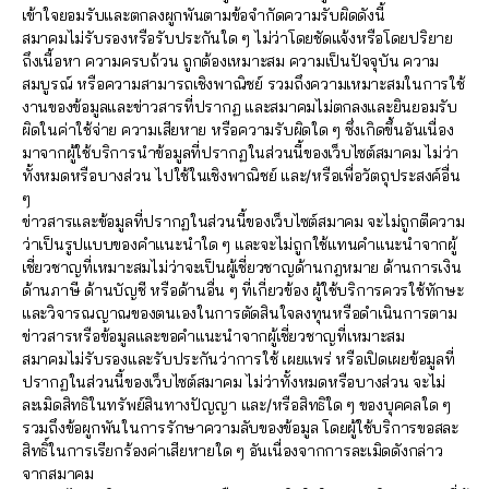
เข้าใจยอมรับและตกลงผูกพันตามข้อจำกัดความรับผิดดังนี้
สมาคมไม่รับรองหรือรับประกันใด ๆ ไม่ว่าโดยชัดแจ้งหรือโดยปริยาย
ถึงเนื้อหา ความครบถ้วน ถูกต้องเหมาะสม ความเป็นปัจจุบัน ความ
สมบูรณ์ หรือความสามารถเชิงพาณิชย์ รวมถึงความเหมาะสมในการใช้
งานของข้อมูลและข่าวสารที่ปรากฏ และสมาคมไม่ตกลงและยินยอมรับ
ผิดในค่าใช้จ่าย ความเสียหาย หรือความรับผิดใด ๆ ซึ่งเกิดขึ้นอันเนื่อง
มาจากผู้ใช้บริการนำข้อมูลที่ปรากฏในส่วนนี้ของเว็บไซต์สมาคม ไม่ว่า
ทั้งหมดหรือบางส่วน ไปใช้ในเชิงพาณิชย์ และ/หรือเพื่อวัตถุประสงค์อื่น
ๆ
ข่าวสารและข้อมูลที่ปรากฏในส่วนนี้ของเว็บไซต์สมาคม จะไม่ถูกตีความ
ว่าเป็นรูปแบบของคำแนะนำใด ๆ และจะไม่ถูกใช้แทนคำแนะนำจากผู้
เชี่ยวชาญที่เหมาะสมไม่ว่าจะเป็นผู้เชี่ยวชาญด้านกฎหมาย ด้านการเงิน
ด้านภาษี ด้านบัญชี หรือด้านอื่น ๆ ที่เกี่ยวข้อง ผู้ใช้บริการควรใช้ทักษะ
และวิจารณญาณของตนเองในการตัดสินใจลงทุนหรือดำเนินการตาม
ข่าวสารหรือข้อมูลและขอคำแนะนำจากผู้เชี่ยวชาญที่เหมาะสม
สมาคมไม่รับรองและรับประกันว่าการใช้ เผยแพร่ หรือเปิดเผยข้อมูลที่
ปรากฏในส่วนนี้ของเว็บไซต์สมาคม ไม่ว่าทั้งหมดหรือบางส่วน จะไม่
ละเมิดสิทธิในทรัพย์สินทางปัญญา และ/หรือสิทธิใด ๆ ของบุคคลใด ๆ
รวมถึงข้อผูกพันในการรักษาความลับของข้อมูล โดยผู้ใช้บริการขอสละ
สิทธิ์ในการเรียกร้องค่าเสียหายใด ๆ อันเนื่องจากการละเมิดดังกล่าว
จากสมาคม