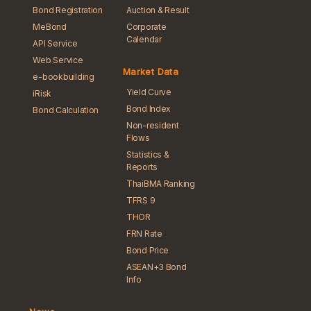
Bond Registration
Auction & Result
MeBond
Corporate
Calendar
API Service
Web Service
Market Data
e-bookbuilding
Yield Curve
iRisk
Bond Index
Bond Calculation
Non-resident
Flows
Statistics &
Reports
ThaiBMA Ranking
TFRS 9
THOR
FRN Rate
Bond Price
ASEAN+3 Bond
Info