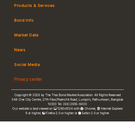
Products & Services
Bond Info
Market Convention
Tax
Market Data
MeBond
Yield Curve
News
Social Media
Non-resident Flows
e-bookbuilding
Privacy center
Copyright © 2026 by The Thai Bond Market Association. All Rights Reserved
548 One City Centre, 27th Floor,Ploenchit Road, Lumpini, Pathumwan, Bangkok
10330 Tel. (66) 2655-6000
FRN Rate
Our website is best viewed on
1280x1024 with
Chrome
,
Internet Explorer
9 or higher,
Firefox 2.0 or higher or
Safari 2.0 or higher.
Bond Price
ASEAN+3 Bond Info