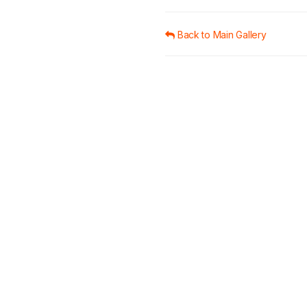
Back to Main Gallery
About ThaiBMA
Rules / Regulations
About ThaiBMA
ThaiBMA Rules
Annual Report
ThaiBMA Rules (English)
Contact Us
Market Convention
Career Center
Tax
Press & Media
Regulatory Framework
Bond Trader
Client Complaint & Arbitrat
Hearing and Survey