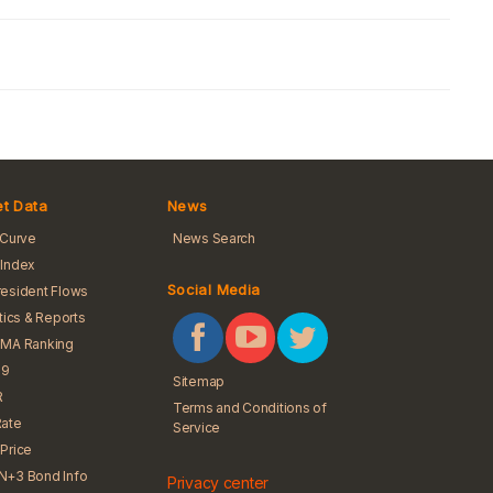
t Data
News
 Curve
News Search
Index
Social Media
esident Flows
stics & Reports
BMA Ranking
 9
Sitemap
R
Terms and Conditions of
Rate
Service
Price
N+3 Bond Info
Privacy center