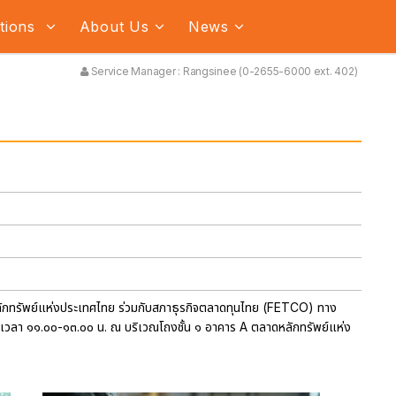
ations
About Us
News
Service Manager : Rangsinee (0-2655-6000 ext. 402)
าดหลักทรัพย์แห่งประเทศไทย ร่วมกับสภาธุรกิจตลาดทุนไทย (FETCO) ทาง
๐ เวลา ๑๑.๐๐-๑๓.๐๐ น. ณ บริเวณโถงชั้น ๑ อาคาร A ตลาดหลักทรัพย์แห่ง