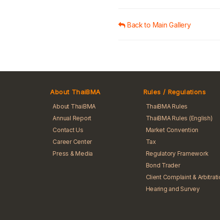
Back to Main Gallery
About ThaiBMA
Rules / Regulations
About ThaiBMA
ThaiBMA Rules
Annual Report
ThaiBMA Rules (English)
Contact Us
Market Convention
Career Center
Tax
Press & Media
Regulatory Framework
Bond Trader
Client Complaint & Arbitrat
Hearing and Survey