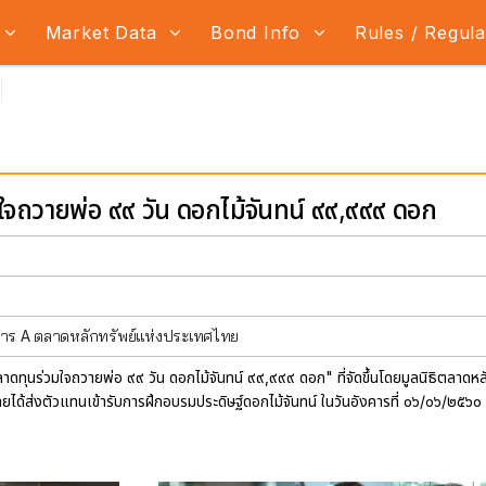
Market Data
Bond Info
Rules / Regul
จถวายพ่อ ๙๙ วัน ดอกไม้จันทน์ ๙๙,๙๙๙ ดอก
คาร A ตลาดหลักทรัพย์แห่งประเทศไทย
ลาดทุนร่วมใจถวายพ่อ ๙๙ วัน ดอกไม้จันทน์ ๙๙,๙๙๙ ดอก" ที่จัดขึ้นโดยมูลนิธิตล
ได้ส่งตัวแทนเข้ารับการฝึกอบรมประดิษฐ์ดอกไม้จันทน์ ในวันอังคารที่ ๐๖/๐๖/๒๕๖