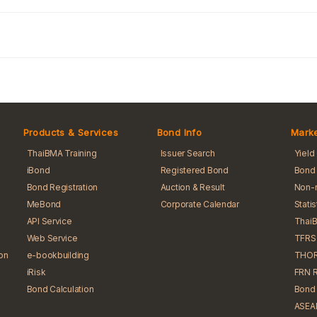
Products & Services
Bond Info
Marke
ThaiBMA Training
Issuer Search
Yield
iBond
Registered Bond
Bond 
Bond Registration
Auction & Result
Non-r
MeBond
Corporate Calendar
Stati
API Service
Thai
Web Service
TFRS
ion
e-bookbuilding
THO
iRisk
FRN 
Bond Calculation
Bond 
ASEA