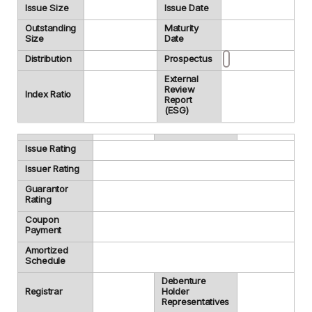
Issue Size
Issue Date
Outstanding
Maturity
Size
Date
Distribution
Prospectus
External
Review
Index Ratio
Report
(ESG)
Issue Rating
Issuer Rating
Guarantor
Rating
Coupon
Payment
Amortized
Schedule
Debenture
Registrar
Holder
Representatives