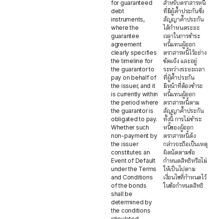
for guaranteed
สำหรับตราสารหนี้
debt
ที่มีผู้ค้ำประกันซึ่ง
instruments,
สัญญาค้ำประกัน
where the
ได้กำหนดระยะ
guarantee
เวลาในการชำระ
agreement
หนี้แทนผู้ออก
clearly specifies
ตราสารหนี้ไว้อย่าง
the timeline for
ชัดแจ้ง และอยู่
the guarantor to
ระหว่างระยะเวลา
pay on behalf of
ที่ผู้ค้ำประกัน
the issuer, and it
มีหน้าที่ต้องชำระ
is currently within
หนี้แทนผู้ออก
the period where
ตราสารหนี้ตาม
the guarantor is
สัญญาค้ำประกัน
obligated to pay.
ทั้งนี้ การไม่ชำระ
Whether such
หนี้ของผู้ออก
non-payment by
ตราสารหนี้ดัง
the issuer
กล่าวจะถือเป็นเหตุ
constitutes an
ผิดนัดตามข้อ
Event of Default
กำหนดสิทธิหรือไม่
under the Terms
ให้เป็นไปตาม
and Conditions
เงื่อนไขที่กำหนดไว้
of the bonds
ในข้อกำหนดสิทธิ
shall be
determined by
the conditions
stipulated