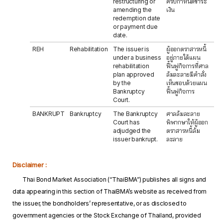
restructuring or
ครบกำหนดชำระ
amending the
เงิน
redemption date
or payment due
date.
REH
Rehabilitation
The issuer is
ผู้ออกตราสารหนี้
under a business
อยู่ภายใต้แผน
rehabilitation
ฟื้นฟูกิจการที่ศาล
plan approved
ล้มละลายมีคำสั่ง
by the
เห็นชอบด้วยแผน
Bankruptcy
ฟื้นฟูกิจการ
Court.
BANKRUPT
Bankruptcy
The Bankruptcy
ศาลล้มละลาย
Court has
พิพากษาให้ผู้ออก
adjudged the
ตราสารหนี้ล้ม
issuer bankrupt.
ละลาย
Disclaimer :
Thai Bond Market Association (“ThaiBMA”) publishes all signs and
data appearing in this section of ThaiBMA’s website as received from
the issuer, the bondholders’ representative, or as disclosed to
government agencies or the Stock Exchange of Thailand, provided