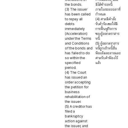
the bonds.
มิได้ชำระหนี้
(3) The issuer
ภายในระยะเวลาที่
has been called
กำหนด
to repay all
(4) ศาลมีคำสั่ง
debts
รับคำร้องขอให้มี
immediately
การฟื้นฟูกิจการ
(Acceleration)
ของผู้ออกตราสาร
under the Terms
หนี้
and Conditions
(5) ผู้ออกตราสาร
of the bonds and
หนี้ถูกเจ้าหนี้ยื่น
has failed to do
ฟ้องล้มละลายและ
so within the
ศาลรับคำฟ้องไว้
specified
แล้ว
period.
(4) The Court
has issued an
order accepting
the petition for
business
rehabilitation of
the issuer.
(5) A creditor has
filed a
bankruptcy
action against
the issuer, and