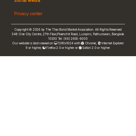
Social Media
Non-resident Flows
Privacy center
e-bookbuilding
Copyright © 2026 by The Thai Bond Market Association. All Rights Reserved
548 One City Centre, 27th Floor,Ploenchit Road, Lumpini, Pathumwan, Bangkok
10330 Tel. (66) 2655-6000
Our website is best viewed on
1280x1024 with
Chrome
,
Internet Explorer
9 or higher,
Firefox 2.0 or higher or
Safari 2.0 or higher.
FRN Rate
Bond Price
ASEAN+3 Bond Info