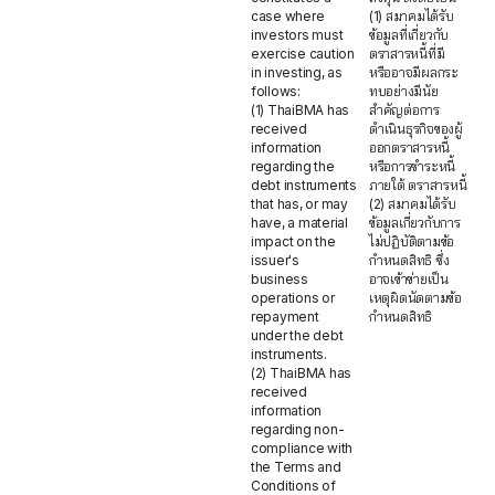
case where
(1) สมาคมได้รับ
investors must
ข้อมูลที่เกี่ยวกับ
exercise caution
ตราสารหนี้ที่มี
in investing, as
หรืออาจมีผลกระ
follows:
ทบอย่างมีนัย
(1) ThaiBMA has
สำคัญต่อการ
received
ดำเนินธุรกิจของผู้
information
ออกตราสารหนี้
regarding the
หรือการชำระหนี้
debt instruments
ภายใต้ ตราสารหนี้
that has, or may
(2) สมาคมได้รับ
have, a material
ข้อมูลเกี่ยวกับการ
impact on the
ไม่ปฏิบัติตามข้อ
issuer's
กำหนดสิทธิ ซึ่ง
business
อาจเข้าข่ายเป็น
operations or
เหตุผิดนัดตามข้อ
repayment
กำหนดสิทธิ
under the debt
instruments.
(2) ThaiBMA has
received
information
regarding non-
compliance with
the Terms and
Conditions of