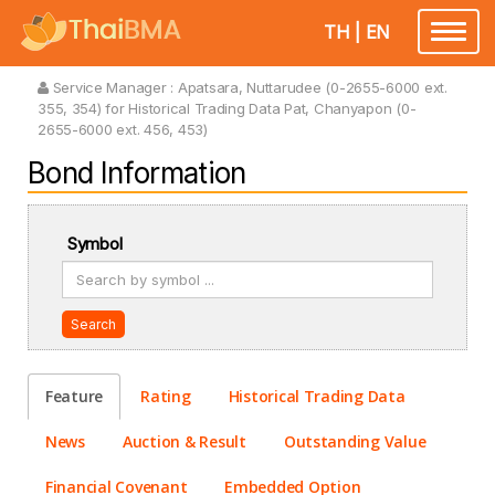
TH
|
EN
Toggle
navigatio
Service Manager :
Apatsara, Nuttarudee (0-2655-6000 ext.
355, 354) for Historical Trading Data Pat, Chanyapon (0-
2655-6000 ext. 456, 453)
Bond Information
Symbol
Search
Feature
Rating
Historical Trading Data
News
Auction & Result
Outstanding Value
Financial Covenant
Embedded Option