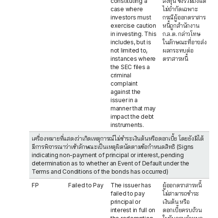
constituting a
ลงทุน ซึ่งรวมถึงแต่
case where
ไม่จำกัดเฉพาะ
investors must
กรณีผู้ออกตราสาร
exercise caution
หนี้ถูกสำนักงาน
in investing. This
ก.ล.ต. กล่าวโทษ
includes, but is
ในลักษณะที่อาจส่ง
not limited to,
ผลกระทบต่อ
instances where
ตราสารหนี้
the SEC files a
criminal
complaint
against the
issuer in a
manner that may
impact the debt
instruments.
เครื่องหมายที่แสดงว่าเกิดเหตุการณ์ไม่ชำระเงินต้นหรือดอกเบี้ย โดยยังมิได้
มีการพิจารณาว่าเข้าลักษณะเป็นเหตุผิดนัดตามข้อกำหนดสิทธิ (Signs
indicating non-payment of principal or interest, pending
determination as to whether an Event of Default under the
Terms and Conditions of the bonds has occurred)
FP
Failed to Pay
The issuer has
ผู้ออกตราสารหนี้
failed to pay
ไม่สามารถชำระ
principal or
เงินต้น หรือ
interest in full on
ดอกเบี้ยครบถ้วน