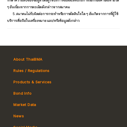
รักษาความลับของข้อมูล โดยผู้ใช้บริการขอสละสิทธิ์ในการเรียกร้องค่าเสียหายใด
ๆ อันเนื่องจากการละเมิดดังกล่าวจากสมาคม
5. สมาคมไม่รับผิดต่อการกระทำหรือการตัดสินใจใด ๆ อันเกิดจากการที่ผู้ใช้
บริการเชื่อถือในเครื่องหมาย และ/หรือข้อมูลดังกล่าว
About ThaiBMA
Rules / Regulations
Products & Services
Bond Info
Market Convention
Market Data
Tax
Yield Curve
News
MeBond