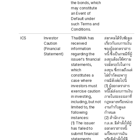
the bonds, which
may constitute
an Event of
Default under
such Terms and
Conditions.
ICS
Investor
ThaiBMA has
สมาคมได้รับข้อมูล
Caution
received
เกี่ยวกับงบการเงิน
(Financial
information
ของผู้ออกตราสาร
Statement)
regarding the
หนี้ ซึ่งเป็นกรณีที่ผู้
issuer's financial
ลงทุนต้องใช้ความ
statements,
ระมัดระวังในการ
which
ลงทุน ซึ่งรวมถึงแต่
constitutes a
ไม่จำกัดเฉพาะ
case where
กรณีดังต่อไปนี้
investors must
(1) ผู้ออกตราสาร
exercise caution
หนี้ไม่ส่งงบการเงิน
in investing,
ภายในระยะเวลาที่
including, but not
กฎหมายหรือหน่วย
limited to, the
งานกำกับดูแล
following
กำหนด
instances:
(2) สำนักงาน
(1) The issuer
ก.ล.ต. มีคำสั่งให้ผู้
has failed to
ออกตราสารหนี้
submit financial
แก้ไขงบการเงิน
statements
หรือมีคำสั่งให้มี