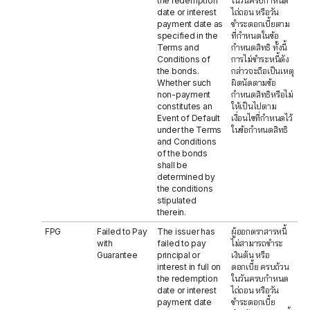
the redemption
ในวันครบกำหนด
date or interest
ไถ่ถอน หรือวัน
payment date as
ชำระดอกเบี้ยตาม
specified in the
ที่กำหนดในข้อ
Terms and
กำหนดสิทธิ ทั้งนี้
Conditions of
การไม่ชำระหนี้ดัง
the bonds.
กล่าวจะถือเป็นเหตุ
Whether such
ผิดนัดตามข้อ
non-payment
กำหนดสิทธิหรือไม่
constitutes an
ให้เป็นไปตาม
Event of Default
เงื่อนไขที่กำหนดไว้
under the Terms
ในข้อกำหนดสิทธิ
and Conditions
of the bonds
shall be
determined by
the conditions
stipulated
therein.
FPG
Failed to Pay
The issuer has
ผู้ออกตราสารหนี้
with
failed to pay
ไม่สามารถชำระ
Guarantee
principal or
เงินต้น หรือ
interest in full on
ดอกเบี้ย ครบถ้วน
the redemption
ในวันครบกำหนด
date or interest
ไถ่ถอน หรือวัน
payment date
ชำระดอกเบี้ย