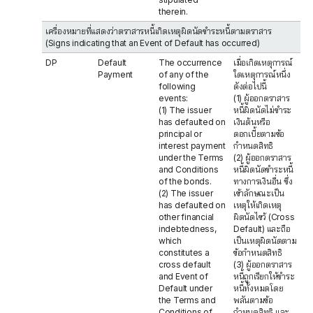
therein.
เครื่องหมายที่แสดงว่าตราสารหนี้เกิดเหตุผิดนัดชำระหนี้ตามตราสาร
(Signs indicating that an Event of Default has occurred)
DP
Default
The occurrence
เมื่อเกิดเหตุการณ์
Payment
of any of the
ใดเหตุการณ์หนึ่ง
following
ดังต่อไปนี้
events:
(1) ผู้ออกตราสาร
(1) The issuer
หนี้ผิดนัดไม่ชำระ
has defaulted on
เงินต้นหรือ
principal or
ดอกเบี้ยตามข้อ
interest payment
กำหนดสิทธิ
under the Terms
(2) ผู้ออกตราสาร
and Conditions
หนี้ผิดนัดชำระหนี้
of the bonds.
ทางการเงินอื่น ซึ่ง
(2) The issuer
เข้าลักษณะเป็น
has defaulted on
เหตุให้เกิดเหตุ
other financial
ผิดนัดไขว้ (Cross
indebtedness,
Default) และถือ
which
เป็นเหตุผิดนัดตาม
constitutes a
ข้อกำหนดสิทธิ
cross default
(3) ผู้ออกตราสาร
and Event of
หนี้ถูกเรียกให้ชำระ
Default under
หนี้ทั้งหมดโดย
the Terms and
พลันตามข้อ
Conditions of
กำหนดสิทธิ และ