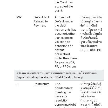
the Court has
accepted the
plaint.
DNP
Default Not
An Event of
เกิดเหตุการณ์ที่ถือ
Related to
Default under
เป็นเหตุผิดนัดตาม
Payment
the debt
ข้อกำหนดสิทธิ
instruments has
นอกเหนือจากกรณี
occurred, other
การผิดเงื่อนไขหรือ
than cases of
ผิดนัดชำระหนี้
violation of
ตามหลักเกณฑ์การ
conditions or
ขึ้นเครื่องหมาย
default
DP, FP หรือ FPG
prescribed
under the criteria
for posting DP,
FP, or FPG signs.
เครื่องหมายที่แสดงสถานะตราสารหนี้ที่มีการเปลี่ยนแปลงโครงสร้างหนี้
(Signs indicating the status of Debt Restructuring)
RS
Restructure
The
ที่ประชุมผู้ถือหุ้นกู้
bondholders’
มีมติอนุมัติให้ปรับ
meeting has
โครงสร้างหนี้ หรือ
passed a
แก้ไขวันครบ
resolution
กำหนดไถ่ถอน
approving debt
ตราสารหนี้ หรือวัน