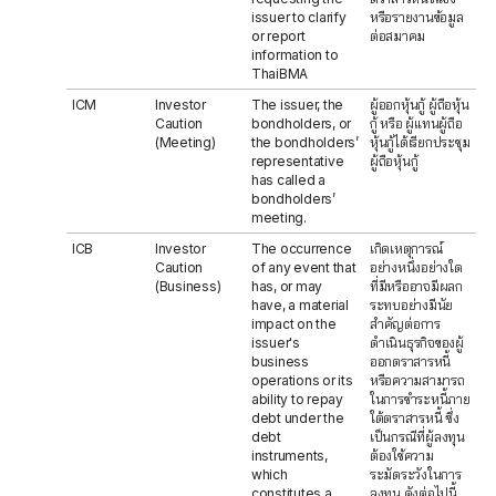
issuer to clarify
หรือรายงานข้อมูล
or report
ต่อสมาคม
information to
ThaiBMA
ICM
Investor
The issuer, the
ผู้ออกหุ้นกู้ ผู้ถือหุ้น
Caution
bondholders, or
กู้ หรือ ผู้แทนผู้ถือ
(Meeting)
the bondholders’
หุ้นกู้ได้เรียกประชุม
representative
ผู้ถือหุ้นกู้
has called a
bondholders’
meeting.
ICB
Investor
The occurrence
เกิดเหตุการณ์
Caution
of any event that
อย่างหนึ่งอย่างใด
(Business)
has, or may
ที่มีหรืออาจมีผลก
have, a material
ระทบอย่างมีนัย
impact on the
สำคัญต่อการ
issuer's
ดำเนินธุรกิจของผู้
business
ออกตราสารหนี้
operations or its
หรือความสามารถ
ability to repay
ในการชำระหนี้ภาย
debt under the
ใต้ตราสารหนี้ ซึ่ง
debt
เป็นกรณีที่ผู้ลงทุน
instruments,
ต้องใช้ความ
which
ระมัดระวังในการ
constitutes a
ลงทุน ดังต่อไปนี้