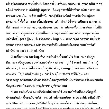
เกี่ยวข้องกับตราสารหนี้เท่านั้น โดยการขึ้นเครื่องหมายบางประเภทอาจเป็น “การ
แจ้งเตือนชั่วคราว” เพื่อให้ผู้ลงทุนทราบถึงเหตุการณ์ที่มี หรืออาจมีผลกระทบต่อ
ความสามารถในการชำระหนี้ หรือการปฏิบัติตามข้อกำหนดสิทธิของผู้ออก
ตราสารหนี้ ทั้งนี้ สมาคมจะขึ้นเครื่องหมายดังกล่าวไว้ชั่วคราวเป็นระยะเวลาตาม
ที่สมาคมกำหนด ก่อนจะปลดเครื่องหมายออก การปลดเครื่องหมายดังกล่าวไม่ได้
หมายความว่าผู้ออกตราสารหนี้ได้แก้ไขเหตุการณ์นั้นแล้ว หรือว่าเหตุการณ์ดัง
กล่าวได้สิ้นสุดลง ผู้ลงทุนจึงควรติดตามข้อมูลเพิ่มเติมจากผู้ออกตราสารหนี้ หรือ
ประกาศจากสำนักงานคณะกรรมการกำกับหลักทรัพย์และตลาดหลักทรัพย์
(สำนักงาน ก.ล.ต.) อย่างต่อเนื่อง
3. เครื่องหมายและข้อมูลที่ปรากฏในส่วนนี้ของเว็บไซต์สมาคม จะไม่ถูก
ตีความว่าเป็นรูปแบบของคำแนะนำใด ๆ และจะไม่ถูกใช้แทนคำแนะนำจากผู้
เชี่ยวชาญที่เหมาะสมไม่ว่าจะเป็นผู้เชี่ยวชาญด้านกฎหมาย ด้านการเงิน ด้าน
ภาษี ด้านบัญชี หรือด้านอื่น ๆ ที่เกี่ยวข้อง ผู้ใช้บริการควรใช้ทักษะและ
วิจารณญาณของตนเองในการตัดสินใจลงทุนหรือดำเนินการตามเครื่องหมายหรือ
ข้อมูลและขอคำแนะนำจากผู้เชี่ยวชาญที่เหมาะสม
4. สมาคมไม่รับรองและรับประกันว่าการใช้ เผยแพร่ หรือเปิดเผยข้อมูลที่
ปรากฏในส่วนนี้ของเว็บไซต์สมาคม ไม่ว่าทั้งหมดหรือบางส่วน จะไม่ละเมิดสิทธิใน
ทรัพย์สินทางปัญญา และ/หรือสิทธิใด ๆ ของบุคคลใด ๆ รวมถึงข้อผูกพันในกา