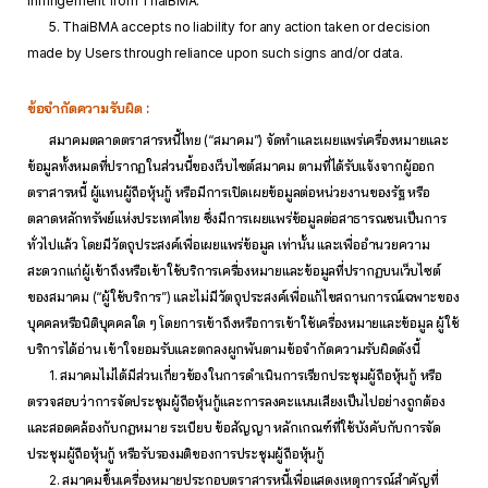
infringement from ThaiBMA.
5. ThaiBMA accepts no liability for any action taken or decision
made by Users through reliance upon such signs and/or data.
ข้อจำกัดความรับผิด :
สมาคมตลาดตราสารหนี้ไทย (“สมาคม”) จัดทำและเผยแพร่เครื่องหมายและ
ข้อมูลทั้งหมดที่ปรากฏในส่วนนี้ของเว็บไซต์สมาคม ตามที่ได้รับแจ้งจากผู้ออก
ตราสารหนี้ ผู้แทนผู้ถือหุ้นกู้ หรือมีการเปิดเผยข้อมูลต่อหน่วยงานของรัฐ หรือ
ตลาดหลักทรัพย์แห่งประเทศไทย ซึ่งมีการเผยแพร่ข้อมูลต่อสาธารณชนเป็นการ
ทั่วไปแล้ว โดยมีวัตถุประสงค์เพื่อเผยแพร่ข้อมูล เท่านั้น และเพื่ออำนวยความ
สะดวกแก่ผู้เข้าถึงหรือเข้าใช้บริการเครื่องหมายและข้อมูลที่ปรากฏบนเว็บไซต์
ของสมาคม (“ผู้ใช้บริการ”) และไม่มีวัตถุประสงค์เพื่อแก้ไขสถานการณ์เฉพาะของ
บุคคลหรือนิติบุคคลใด ๆ โดยการเข้าถึงหรือการเข้าใช้เครื่องหมายและข้อมูล ผู้ใช้
บริการได้อ่าน เข้าใจยอมรับและตกลงผูกพันตามข้อจำกัดความรับผิดดังนี้
1. สมาคมไม่ได้มีส่วนเกี่ยวข้องในการดำเนินการเรียกประชุมผู้ถือหุ้นกู้ หรือ
ตรวจสอบว่าการจัดประชุมผู้ถือหุ้นกู้และการลงคะแนนเสียงเป็นไปอย่างถูกต้อง
และสอดคล้องกับกฎหมาย ระเบียบ ข้อสัญญา หลักเกณฑ์ที่ใช้บังคับกับการจัด
ประชุมผู้ถือหุ้นกู้ หรือรับรองมติของการประชุมผู้ถือหุ้นกู้
2. สมาคมขึ้นเครื่องหมายประกอบตราสารหนี้เพื่อแสดงเหตุการณ์สำคัญที่