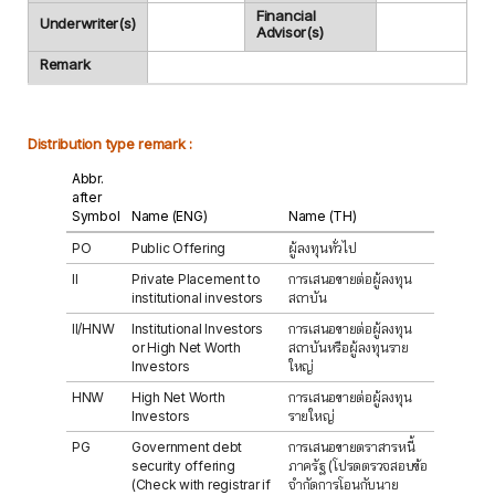
Financial
Underwriter(s)
Advisor(s)
Remark
Distribution type remark :
Abbr.
after
Symbol
Name (ENG)
Name (TH)
PO
Public Offering
ผู้ลงทุนทั่วไป
II
Private Placement to
การเสนอขายต่อผู้ลงทุน
institutional investors
สถาบัน
II/HNW
Institutional Investors
การเสนอขายต่อผู้ลงทุน
or High Net Worth
สถาบันหรือผู้ลงทุนราย
Investors
ใหญ่
HNW
High Net Worth
การเสนอขายต่อผู้ลงทุน
Investors
รายใหญ่
PG
Government debt
การเสนอขายตราสารหนี้
security offering
ภาครัฐ (โปรดตรวจสอบข้อ
(Check with registrar if
จำกัดการโอนกับนาย