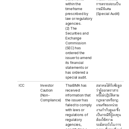
within the
การตรวจสอบเป็น
timeframe
กรณีพิเศษ
prescribed by
(Special Audit)
law or regulatory
agencies.
(2) The
Securities and
Exchange
Commission
(SEC) has
ordered the
issuer to amend
its financial
statements or
has ordered a
special audit.
ICC
Investor
ThaiBMA has
สมาคมได้รับข้อมูล
Caution
received
ว่าผู้ออกตราสาร
(Non-
information that
หนี้ไม่ปฏิบัติตาม
Compliance)
the issuer has
กฎหมายหรือกฎ
failed to comply
เกณฑ์ของหน่วย
with laws or
งานกำกับดูแล ซึ่ง
regulations of
เป็นกรณีที่ผู้ลงทุน
regulatory
ต้องใช้ความ
agencies,
ระมัดระวังใน การ