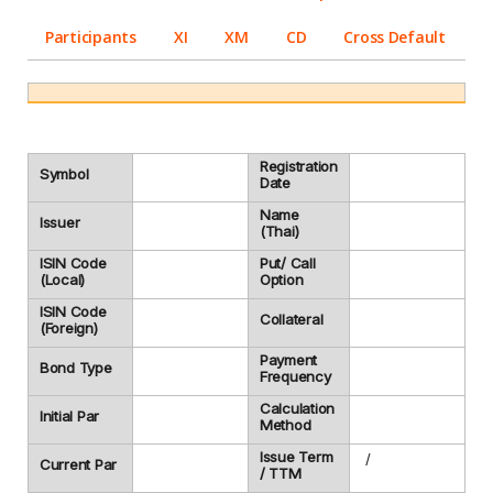
Participants
XI
XM
CD
Cross Default
Registration
Symbol
Date
Name
Issuer
(Thai)
ISIN Code
Put/ Call
(Local)
Option
ISIN Code
Collateral
(Foreign)
Payment
Bond Type
Frequency
Calculation
Initial Par
Method
Issue Term
/
Current Par
/ TTM