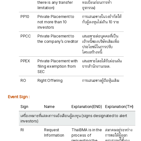
there is any transfer
ทะเบียนก่อนการทำ
limitation)
ธุรกรรม)
PP10
Private Placement to
การเสนอขายในวงจำกัดให้
not more than 10
กับผู้ลงทุนไม่เกิน 10 ราย
investors
PPCC
Private Placement to
เสนอขายต่อบุคคลที่เป็น
the company’s creditor
เจ้าหนี้ของบริษัทเดิมเพื่อ
ประโยชน์ในการปรับ
โครงสร้างหนี้
PPEX
Private Placement with
เสนอขายโดยได้รับผ่อนผัน
filing exemption from
จากสำนักงานกลต.
SEC
RO
Right Offering
การเสนอขายผู้ถือหุ้นเดิม
Event Sign :
Sign
Name
Explanation(ENG)
Explanation(TH)
เครื่องหมายที่แสดงการแจ้งเตือนผู้ลงทุน (signs designated to alert
investors)
RI
Request
ThaiBMA is in the
สมาคมอยู่ระหว่าง
Information
process of
การขอให้ผู้ออก
requesting the
ตราสารหนี้ชี้แจง