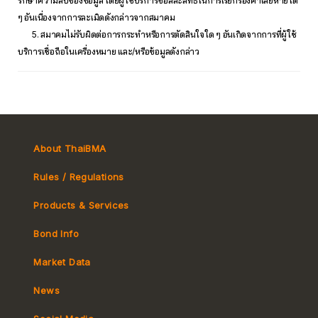
รักษาความลับของข้อมูล โดยผู้ใช้บริการขอสละสิทธิ์ในการเรียกร้องค่าเสียหายใด
ๆ อันเนื่องจากการละเมิดดังกล่าวจากสมาคม
5. สมาคมไม่รับผิดต่อการกระทำหรือการตัดสินใจใด ๆ อันเกิดจากการที่ผู้ใช้
บริการเชื่อถือในเครื่องหมาย และ/หรือข้อมูลดังกล่าว
About ThaiBMA
Rules / Regulations
Products & Services
Bond Info
Market Convention
Market Data
Tax
Yield Curve
News
MeBond