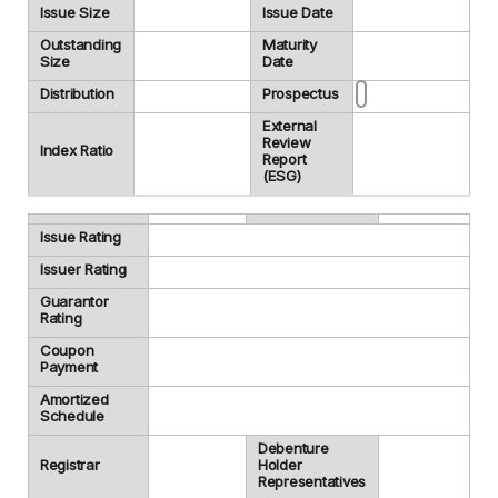
Issue Size
Issue Date
Outstanding
Maturity
Size
Date
Distribution
Prospectus
External
Review
Index Ratio
Report
(ESG)
Issue Rating
Issuer Rating
Guarantor
Rating
Coupon
Payment
Amortized
Schedule
Debenture
Registrar
Holder
Representatives