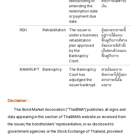
restructuring or
ครบกำหนดชำระ
amending the
เงิน
redemption date
or payment due
date.
REH
Rehabilitation
The issuer is
ผู้ออกตราสารหนี้
under a business
อยู่ภายใต้แผน
rehabilitation
ฟื้นฟูกิจการที่ศาล
plan approved
ล้มละลายมีคำสั่ง
by the
เห็นชอบด้วยแผน
Bankruptcy
ฟื้นฟูกิจการ
Court.
BANKRUPT
Bankruptcy
The Bankruptcy
ศาลล้มละลาย
Court has
พิพากษาให้ผู้ออก
adjudged the
ตราสารหนี้ล้ม
issuer bankrupt.
ละลาย
Disclaimer :
Thai Bond Market Association (“ThaiBMA”) publishes all signs and
data appearing in this section of ThaiBMA’s website as received from
the issuer, the bondholders’ representative, or as disclosed to
government agencies or the Stock Exchange of Thailand, provided