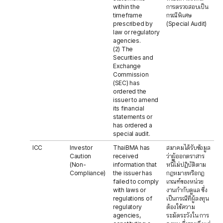
within the
การตรวจสอบเป็น
timeframe
กรณีพิเศษ
prescribed by
(Special Audit)
law or regulatory
agencies.
(2) The
Securities and
Exchange
Commission
(SEC) has
ordered the
issuer to amend
its financial
statements or
has ordered a
special audit.
ICC
Investor
ThaiBMA has
สมาคมได้รับข้อมูล
Caution
received
ว่าผู้ออกตราสาร
(Non-
information that
หนี้ไม่ปฏิบัติตาม
Compliance)
the issuer has
กฎหมายหรือกฎ
failed to comply
เกณฑ์ของหน่วย
with laws or
งานกำกับดูแล ซึ่ง
regulations of
เป็นกรณีที่ผู้ลงทุน
regulatory
ต้องใช้ความ
agencies,
ระมัดระวังใน การ