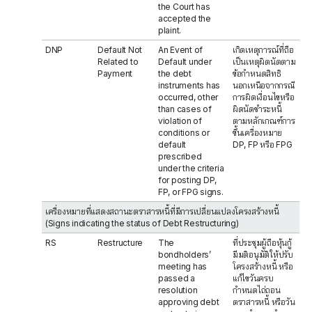
the Court has
accepted the
plaint.
DNP
Default Not
An Event of
เกิดเหตุการณ์ที่ถือ
Related to
Default under
เป็นเหตุผิดนัดตาม
Payment
the debt
ข้อกำหนดสิทธิ
instruments has
นอกเหนือจากกรณี
occurred, other
การผิดเงื่อนไขหรือ
than cases of
ผิดนัดชำระหนี้
violation of
ตามหลักเกณฑ์การ
conditions or
ขึ้นเครื่องหมาย
default
DP, FP หรือ FPG
prescribed
under the criteria
for posting DP,
FP, or FPG signs.
เครื่องหมายที่แสดงสถานะตราสารหนี้ที่มีการเปลี่ยนแปลงโครงสร้างหนี้
(Signs indicating the status of Debt Restructuring)
RS
Restructure
The
ที่ประชุมผู้ถือหุ้นกู้
bondholders’
มีมติอนุมัติให้ปรับ
meeting has
โครงสร้างหนี้ หรือ
passed a
แก้ไขวันครบ
resolution
กำหนดไถ่ถอน
approving debt
ตราสารหนี้ หรือวัน