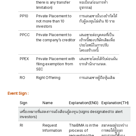
there is any transfer
ทะเบียนก่อนการทำ
limitation)
ธุรกรรม)
PP10
Private Placement to
การเสนอขายในวงจำกัดให้
not more than 10
กับผู้ลงทุนไม่เกิน 10 ราย
investors
PPCC
Private Placement to
เสนอขายต่อบุคคลที่เป็น
the company’s creditor
เจ้าหนี้ของบริษัทเดิมเพื่อ
ประโยชน์ในการปรับ
โครงสร้างหนี้
PPEX
Private Placement with
เสนอขายโดยได้รับผ่อนผัน
filing exemption from
จากสำนักงานกลต.
SEC
RO
Right Offering
การเสนอขายผู้ถือหุ้นเดิม
Event Sign :
Sign
Name
Explanation(ENG)
Explanation(TH)
เครื่องหมายที่แสดงการแจ้งเตือนผู้ลงทุน (signs designated to alert
investors)
RI
Request
ThaiBMA is in the
สมาคมอยู่ระหว่าง
Information
process of
การขอให้ผู้ออก
requesting the
ตราสารหนี้ชี้แจง