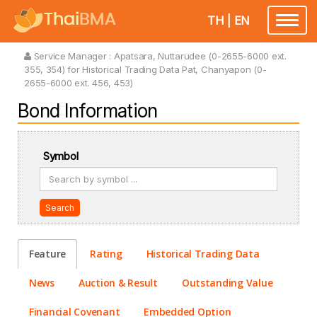
TH
|
EN
Toggle
navigatio
Service Manager :
Apatsara, Nuttarudee (0-2655-6000 ext.
355, 354) for Historical Trading Data Pat, Chanyapon (0-
2655-6000 ext. 456, 453)
Bond Information
Symbol
Search
Feature
Rating
Historical Trading Data
News
Auction & Result
Outstanding Value
Financial Covenant
Embedded Option