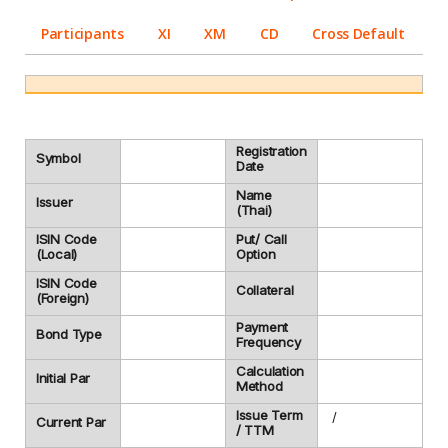
Participants
XI
XM
CD
Cross Default
Registration
Symbol
Date
Name
Issuer
(Thai)
ISIN Code
Put/ Call
(Local)
Option
ISIN Code
Collateral
(Foreign)
Payment
Bond Type
Frequency
Calculation
Initial Par
Method
Issue Term
/
Current Par
/ TTM