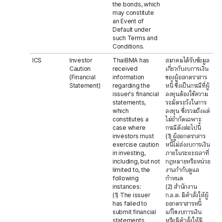
the bonds, which
may constitute
an Event of
Default under
such Terms and
Conditions.
ICS
Investor
ThaiBMA has
สมาคมได้รับข้อมูล
Caution
received
เกี่ยวกับงบการเงิน
(Financial
information
ของผู้ออกตราสาร
Statement)
regarding the
หนี้ ซึ่งเป็นกรณีที่ผู้
issuer's financial
ลงทุนต้องใช้ความ
statements,
ระมัดระวังในการ
which
ลงทุน ซึ่งรวมถึงแต่
constitutes a
ไม่จำกัดเฉพาะ
case where
กรณีดังต่อไปนี้
investors must
(1) ผู้ออกตราสาร
exercise caution
หนี้ไม่ส่งงบการเงิน
in investing,
ภายในระยะเวลาที่
including, but not
กฎหมายหรือหน่วย
limited to, the
งานกำกับดูแล
following
กำหนด
instances:
(2) สำนักงาน
(1) The issuer
ก.ล.ต. มีคำสั่งให้ผู้
has failed to
ออกตราสารหนี้
submit financial
แก้ไขงบการเงิน
statements
หรือมีคำสั่งให้มี