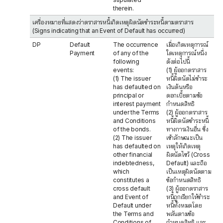
therein.
เครื่องหมายที่แสดงว่าตราสารหนี้เกิดเหตุผิดนัดชำระหนี้ตามตราสาร
(Signs indicating that an Event of Default has occurred)
DP
Default
The occurrence
เมื่อเกิดเหตุการณ์
Payment
of any of the
ใดเหตุการณ์หนึ่ง
following
ดังต่อไปนี้
events:
(1) ผู้ออกตราสาร
(1) The issuer
หนี้ผิดนัดไม่ชำระ
has defaulted on
เงินต้นหรือ
principal or
ดอกเบี้ยตามข้อ
interest payment
กำหนดสิทธิ
under the Terms
(2) ผู้ออกตราสาร
and Conditions
หนี้ผิดนัดชำระหนี้
of the bonds.
ทางการเงินอื่น ซึ่ง
(2) The issuer
เข้าลักษณะเป็น
has defaulted on
เหตุให้เกิดเหตุ
other financial
ผิดนัดไขว้ (Cross
indebtedness,
Default) และถือ
which
เป็นเหตุผิดนัดตาม
constitutes a
ข้อกำหนดสิทธิ
cross default
(3) ผู้ออกตราสาร
and Event of
หนี้ถูกเรียกให้ชำระ
Default under
หนี้ทั้งหมดโดย
the Terms and
พลันตามข้อ
Conditions of
กำหนดสิทธิ และ