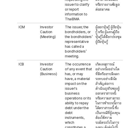
issuer to clarify
หรือรายงานข้อมูล
or report
ต่อสมาคม
information to
ThaiBMA
ICM
Investor
The issuer, the
ผู้ออกหุ้นกู้ ผู้ถือหุ้น
Caution
bondholders, or
กู้ หรือ ผู้แทนผู้ถือ
(Meeting)
the bondholders’
หุ้นกู้ได้เรียกประชุม
representative
ผู้ถือหุ้นกู้
has called a
bondholders’
meeting.
ICB
Investor
The occurrence
เกิดเหตุการณ์
Caution
of any event that
อย่างหนึ่งอย่างใด
(Business)
has, or may
ที่มีหรืออาจมีผลก
have, a material
ระทบอย่างมีนัย
impact on the
สำคัญต่อการ
issuer's
ดำเนินธุรกิจของผู้
business
ออกตราสารหนี้
operations or its
หรือความสามารถ
ability to repay
ในการชำระหนี้ภาย
debt under the
ใต้ตราสารหนี้ ซึ่ง
debt
เป็นกรณีที่ผู้ลงทุน
instruments,
ต้องใช้ความ
which
ระมัดระวังในการ
constitutes a
ลงทุน ดังต่อไปนี้