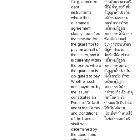
for guaranteed
สำหรับตราสารหนี้
debt
ที่มีผู้ค้ำประกันซึ่ง
instruments,
สัญญาค้ำประกัน
where the
ได้กำหนดระยะ
guarantee
เวลาในการชำระ
agreement
หนี้แทนผู้ออก
clearly specifies
ตราสารหนี้ไว้อย่าง
the timeline for
ชัดแจ้ง และอยู่
the guarantor to
ระหว่างระยะเวลา
pay on behalf of
ที่ผู้ค้ำประกัน
the issuer, and it
มีหน้าที่ต้องชำระ
is currently within
หนี้แทนผู้ออก
the period where
ตราสารหนี้ตาม
the guarantor is
สัญญาค้ำประกัน
obligated to pay.
ทั้งนี้ การไม่ชำระ
Whether such
หนี้ของผู้ออก
non-payment by
ตราสารหนี้ดัง
the issuer
กล่าวจะถือเป็นเหตุ
constitutes an
ผิดนัดตามข้อ
Event of Default
กำหนดสิทธิหรือไม่
under the Terms
ให้เป็นไปตาม
and Conditions
เงื่อนไขที่กำหนดไว้
of the bonds
ในข้อกำหนดสิทธิ
shall be
determined by
the conditions
stipulated