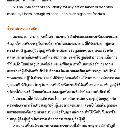
infringement from ThaiBMA.
5. ThaiBMA accepts no liability for any action taken or decision
made by Users through reliance upon such signs and/or data.
ข้อจำกัดความรับผิด :
สมาคมตลาดตราสารหนี้ไทย (“สมาคม”) จัดทำและเผยแพร่เครื่องหมายและ
ข้อมูลทั้งหมดที่ปรากฏในส่วนนี้ของเว็บไซต์สมาคม ตามที่ได้รับแจ้งจากผู้ออก
ตราสารหนี้ ผู้แทนผู้ถือหุ้นกู้ หรือมีการเปิดเผยข้อมูลต่อหน่วยงานของรัฐ หรือ
ตลาดหลักทรัพย์แห่งประเทศไทย ซึ่งมีการเผยแพร่ข้อมูลต่อสาธารณชนเป็นการ
ทั่วไปแล้ว โดยมีวัตถุประสงค์เพื่อเผยแพร่ข้อมูล เท่านั้น และเพื่ออำนวยความ
สะดวกแก่ผู้เข้าถึงหรือเข้าใช้บริการเครื่องหมายและข้อมูลที่ปรากฏบนเว็บไซต์
ของสมาคม (“ผู้ใช้บริการ”) และไม่มีวัตถุประสงค์เพื่อแก้ไขสถานการณ์เฉพาะของ
บุคคลหรือนิติบุคคลใด ๆ โดยการเข้าถึงหรือการเข้าใช้เครื่องหมายและข้อมูล ผู้ใช้
บริการได้อ่าน เข้าใจยอมรับและตกลงผูกพันตามข้อจำกัดความรับผิดดังนี้
1. สมาคมไม่ได้มีส่วนเกี่ยวข้องในการดำเนินการเรียกประชุมผู้ถือหุ้นกู้ หรือ
ตรวจสอบว่าการจัดประชุมผู้ถือหุ้นกู้และการลงคะแนนเสียงเป็นไปอย่างถูกต้อง
และสอดคล้องกับกฎหมาย ระเบียบ ข้อสัญญา หลักเกณฑ์ที่ใช้บังคับกับการจัด
ประชุมผู้ถือหุ้นกู้ หรือรับรองมติของการประชุมผู้ถือหุ้นกู้
2. สมาคมขึ้นเครื่องหมายประกอบตราสารหนี้เพื่อแสดงเหตุการณ์สำคัญที่