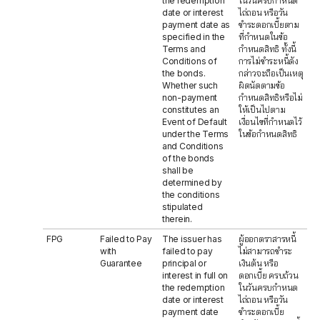
the redemption
ในวันครบกำหนด
date or interest
ไถ่ถอน หรือวัน
payment date as
ชำระดอกเบี้ยตาม
specified in the
ที่กำหนดในข้อ
Terms and
กำหนดสิทธิ ทั้งนี้
Conditions of
การไม่ชำระหนี้ดัง
the bonds.
กล่าวจะถือเป็นเหตุ
Whether such
ผิดนัดตามข้อ
non-payment
กำหนดสิทธิหรือไม่
constitutes an
ให้เป็นไปตาม
Event of Default
เงื่อนไขที่กำหนดไว้
under the Terms
ในข้อกำหนดสิทธิ
and Conditions
of the bonds
shall be
determined by
the conditions
stipulated
therein.
FPG
Failed to Pay
The issuer has
ผู้ออกตราสารหนี้
with
failed to pay
ไม่สามารถชำระ
Guarantee
principal or
เงินต้น หรือ
interest in full on
ดอกเบี้ย ครบถ้วน
the redemption
ในวันครบกำหนด
date or interest
ไถ่ถอน หรือวัน
payment date
ชำระดอกเบี้ย