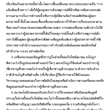
เกี่ยวข้องกับตราสารหนี้เท่านั้น โดยการขึ้นเครื่องหมายบางประเภทอาจเป็น “การ
แจ้งเตือนชั่วคราว” เพื่อให้ผู้ลงทุนทราบถึงเหตุการณ์ที่มี หรืออาจมีผลกระทบต่อ
ความสามารถในการชำระหนี้ หรือการปฏิบัติตามข้อกำหนดสิทธิของผู้ออก
ตราสารหนี้ ทั้งนี้ สมาคมจะขึ้นเครื่องหมายดังกล่าวไว้ชั่วคราวเป็นระยะเวลาตาม
ที่สมาคมกำหนด ก่อนจะปลดเครื่องหมายออก การปลดเครื่องหมายดังกล่าวไม่ได้
หมายความว่าผู้ออกตราสารหนี้ได้แก้ไขเหตุการณ์นั้นแล้ว หรือว่าเหตุการณ์ดัง
กล่าวได้สิ้นสุดลง ผู้ลงทุนจึงควรติดตามข้อมูลเพิ่มเติมจากผู้ออกตราสารหนี้ หรือ
ประกาศจากสำนักงานคณะกรรมการกำกับหลักทรัพย์และตลาดหลักทรัพย์
(สำนักงาน ก.ล.ต.) อย่างต่อเนื่อง
3. เครื่องหมายและข้อมูลที่ปรากฏในส่วนนี้ของเว็บไซต์สมาคม จะไม่ถูก
ตีความว่าเป็นรูปแบบของคำแนะนำใด ๆ และจะไม่ถูกใช้แทนคำแนะนำจากผู้
เชี่ยวชาญที่เหมาะสมไม่ว่าจะเป็นผู้เชี่ยวชาญด้านกฎหมาย ด้านการเงิน ด้าน
ภาษี ด้านบัญชี หรือด้านอื่น ๆ ที่เกี่ยวข้อง ผู้ใช้บริการควรใช้ทักษะและ
วิจารณญาณของตนเองในการตัดสินใจลงทุนหรือดำเนินการตามเครื่องหมายหรือ
ข้อมูลและขอคำแนะนำจากผู้เชี่ยวชาญที่เหมาะสม
4. สมาคมไม่รับรองและรับประกันว่าการใช้ เผยแพร่ หรือเปิดเผยข้อมูลที่
ปรากฏในส่วนนี้ของเว็บไซต์สมาคม ไม่ว่าทั้งหมดหรือบางส่วน จะไม่ละเมิดสิทธิใน
ทรัพย์สินทางปัญญา และ/หรือสิทธิใด ๆ ของบุคคลใด ๆ รวมถึงข้อผูกพันในกา