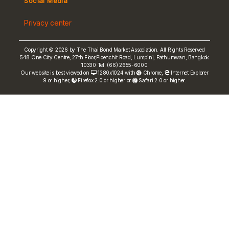
Social Media
Non-resident Flows
Privacy center
e-bookbuilding
Copyright © 2026 by The Thai Bond Market Association. All Rights Reserved
548 One City Centre, 27th Floor,Ploenchit Road, Lumpini, Pathumwan, Bangkok
10330 Tel. (66) 2655-6000
Our website is best viewed on
1280x1024 with
Chrome
,
Internet Explorer
9 or higher,
Firefox 2.0 or higher or
Safari 2.0 or higher.
FRN Rate
Bond Price
ASEAN+3 Bond Info