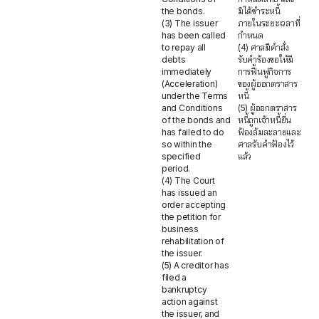
the bonds.
มิได้ชำระหนี้
(3) The issuer
ภายในระยะเวลาที่
has been called
กำหนด
to repay all
(4) ศาลมีคำสั่ง
debts
รับคำร้องขอให้มี
immediately
การฟื้นฟูกิจการ
(Acceleration)
ของผู้ออกตราสาร
under the Terms
หนี้
and Conditions
(5) ผู้ออกตราสาร
of the bonds and
หนี้ถูกเจ้าหนี้ยื่น
has failed to do
ฟ้องล้มละลายและ
so within the
ศาลรับคำฟ้องไว้
specified
แล้ว
period.
(4) The Court
has issued an
order accepting
the petition for
business
rehabilitation of
the issuer.
(5) A creditor has
filed a
bankruptcy
action against
the issuer, and