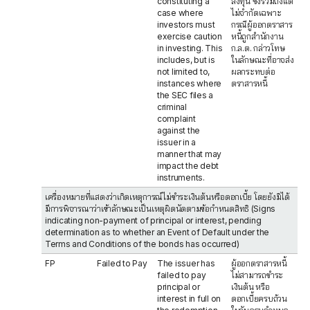
constituting a
ลงทุน ซึ่งรวมถึงแต่
case where
ไม่จำกัดเฉพาะ
investors must
กรณีผู้ออกตราสาร
exercise caution
หนี้ถูกสำนักงาน
in investing. This
ก.ล.ต. กล่าวโทษ
includes, but is
ในลักษณะที่อาจส่ง
not limited to,
ผลกระทบต่อ
instances where
ตราสารหนี้
the SEC files a
criminal
complaint
against the
issuer in a
manner that may
impact the debt
instruments.
เครื่องหมายที่แสดงว่าเกิดเหตุการณ์ไม่ชำระเงินต้นหรือดอกเบี้ย โดยยังมิได้
มีการพิจารณาว่าเข้าลักษณะเป็นเหตุผิดนัดตามข้อกำหนดสิทธิ (Signs
indicating non-payment of principal or interest, pending
determination as to whether an Event of Default under the
Terms and Conditions of the bonds has occurred)
FP
Failed to Pay
The issuer has
ผู้ออกตราสารหนี้
failed to pay
ไม่สามารถชำระ
principal or
เงินต้น หรือ
interest in full on
ดอกเบี้ยครบถ้วน