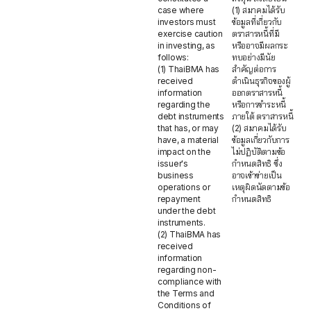
case where
(1) สมาคมได้รับ
investors must
ข้อมูลที่เกี่ยวกับ
exercise caution
ตราสารหนี้ที่มี
in investing, as
หรืออาจมีผลกระ
follows:
ทบอย่างมีนัย
(1) ThaiBMA has
สำคัญต่อการ
received
ดำเนินธุรกิจของผู้
information
ออกตราสารหนี้
regarding the
หรือการชำระหนี้
debt instruments
ภายใต้ ตราสารหนี้
that has, or may
(2) สมาคมได้รับ
have, a material
ข้อมูลเกี่ยวกับการ
impact on the
ไม่ปฏิบัติตามข้อ
issuer's
กำหนดสิทธิ ซึ่ง
business
อาจเข้าข่ายเป็น
operations or
เหตุผิดนัดตามข้อ
repayment
กำหนดสิทธิ
under the debt
instruments.
(2) ThaiBMA has
received
information
regarding non-
compliance with
the Terms and
Conditions of