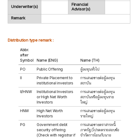
Financial
Underwriter(s)
Advisor(s)
Remark
Distribution type remark :
Abbr.
after
Symbol
Name (ENG)
Name (TH)
PO
Public Offering
ผู้ลงทุนทั่วไป
II
Private Placement to
การเสนอขายต่อผู้ลงทุน
institutional investors
สถาบัน
II/HNW
Institutional Investors
การเสนอขายต่อผู้ลงทุน
or High Net Worth
สถาบันหรือผู้ลงทุนราย
Investors
ใหญ่
HNW
High Net Worth
การเสนอขายต่อผู้ลงทุน
Investors
รายใหญ่
PG
Government debt
การเสนอขายตราสารหนี้
security offering
ภาครัฐ (โปรดตรวจสอบข้อ
(Check with registrar if
จำกัดการโอนกับนาย