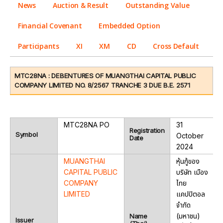
News
Auction & Result
Outstanding Value
Financial Covenant
Embedded Option
Participants
XI
XM
CD
Cross Default
MTC28NA : DEBENTURES OF MUANGTHAI CAPITAL PUBLIC
COMPANY LIMITED NO. 8/2567 TRANCHE 3 DUE B.E. 2571
MTC28NA
PO
31
Registration
Symbol
October
Date
2024
MUANGTHAI
หุ้นกู้ของ
CAPITAL PUBLIC
บริษัท เมือง
COMPANY
ไทย
LIMITED
แคปปิตอล
จำกัด
(มหาชน)
Name
Issuer